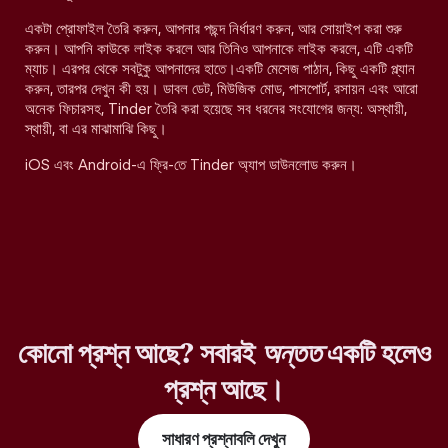
একটা প্রোফাইল তৈরি করুন, আপনার পছন্দ নির্ধারণ করুন, আর সোয়াইপ করা শুরু
করুন। আপনি কাউকে লাইক করলে আর তিনিও আপনাকে লাইক করলে, এটি একটি
ম্যাচ। এরপর থেকে সবটুকু আপনাদের হাতে।একটি মেসেজ পাঠান, কিছু একটি প্ল্যান
করুন, তারপর দেখুন কী হয়। ডাবল ডেট, মিউজিক মোড, পাসপোর্ট, রসায়ন এবং আরো
অনেক ফিচারসহ, Tinder তৈরি করা হয়েছে সব ধরনের সংযোগের জন্য: অস্থায়ী,
স্থায়ী, বা এর মাঝামাঝি কিছু।
iOS এবং Android-এ ফ্রি-তে Tinder অ্যাপ ডাউনলোড করুন।
কোনো প্রশ্ন আছে? সবারই
অন্তত
একটি হলেও
প্রশ্ন আছে।
সাধারণ প্রশ্নাবলি দেখুন