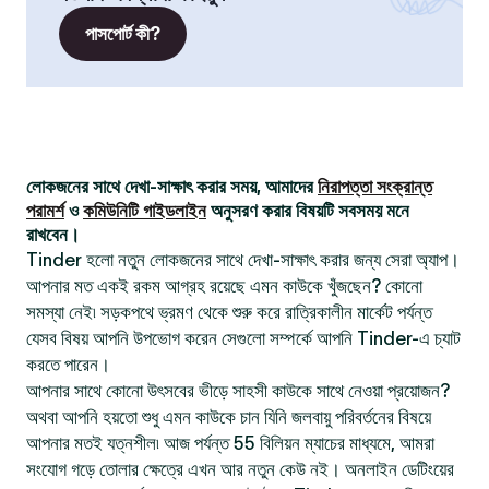
পাসপোর্ট কী?
লোকজনের সাথে দেখা-সাক্ষাৎ করার সময়, আমাদের
নিরাপত্তা সংক্রান্ত
পরামর্শ
ও
কমিউনিটি গাইডলাইন
অনুসরণ করার বিষয়টি সবসময় মনে
রাখবেন।
Tinder হলো নতুন লোকজনের সাথে দেখা-সাক্ষাৎ করার জন্য সেরা অ্যাপ।
আপনার মত একই রকম আগ্রহ রয়েছে এমন কাউকে খুঁজছেন? কোনো
সমস্যা নেই৷ সড়কপথে ভ্রমণ থেকে শুরু করে রাত্রিকালীন মার্কেট পর্যন্ত
যেসব বিষয় আপনি উপভোগ করেন সেগুলো সম্পর্কে আপনি Tinder-এ চ্যাট
করতে পারেন।
আপনার সাথে কোনো উৎসবের ভীড়ে সাহসী কাউকে সাথে নেওয়া প্রয়োজন?
অথবা আপনি হয়তো শুধু এমন কাউকে চান যিনি জলবায়ু পরিবর্তনের বিষয়ে
আপনার মতই যত্নশীল৷ আজ পর্যন্ত 55 বিলিয়ন ম্যাচের মাধ্যমে, আমরা
সংযোগ গড়ে তোলার ক্ষেত্রে এখন আর নতুন কেউ নই। অনলাইন ডেটিংয়ের