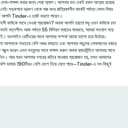
েখা-সাক্ষাৎ করার জন্য সেরা অ্যাপ। আপনার মত একই রকম আগ্রহ রয়েছে
ই৷ সড়কপথে ভ্রমণ থেকে শুরু করে রাত্রিকালীন মার্কেট পর্যন্ত যেসব বিষয়
ে আপনি Tinder-এ চ্যাট করতে পারেন।
হসী কাউকে সাথে নেওয়া প্রয়োজন? অথবা আপনি হয়তো শুধু এমন কাউকে চান
ার মতই যত্নশীল৷ আজ পর্যন্ত 55 বিলিয়ন ম্যাচের মাধ্যমে, আমরা সংযোগ গড়ে
নই। অনলাইন ডেটিংয়ের সাথে আপনার সম্পর্ক আরো ভালো হয়ে উঠেছে:
লো আপনাকে সবচেয়ে বেশি নজর কাড়তে এবং আপনার পছন্দের লোকজনের নজরে
ছন্দ করেন এমন বন্ধুদের সাথে সাক্ষাৎ করুন অথবা ব্যাডমিন্টনে আপনার সাথে
ে নিন। আর যখন আপনার নগরের বাইরে যাওয়ার প্রয়োজন হয়, তখন আমাদের
বেশি ভাষায় 190টিরও বেশি দেশে নিয়ে যেতে পারে—Tinder-এ সব কিছুই