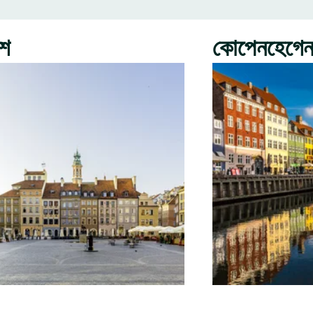
রশ
কোপেনহেগে