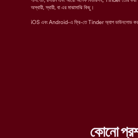
পাসপোর্ট, রসায়ন এবং আরো অনেক ফিচারসহ, Tinder তৈরি করা হ
অস্থায়ী, স্থায়ী, বা এর মাঝামাঝি কিছু।
iOS এবং Android-এ ফ্রি-তে Tinder অ্যাপ ডাউনলোড ক
কোনো প্র