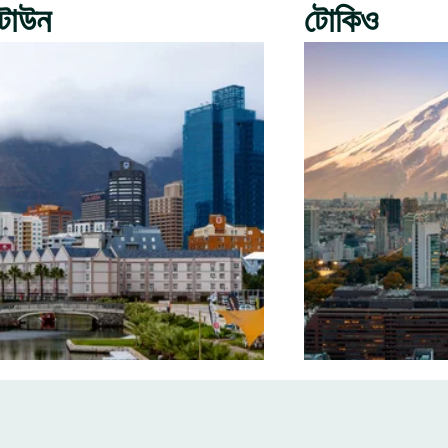
টাউন
টোকিও