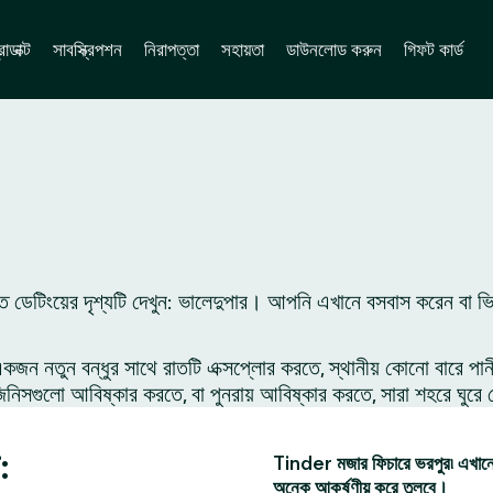
োডাক্ট
সাবস্ক্রিপশন
নিরাপত্তা
সহায়তা
ডাউনলোড করুন
গিফট কার্ড
ে ডেটিংয়ের দৃশ্যটি দেখুন: ভালেদুপার। আপনি এখানে বসবাস করেন বা ভ
 নতুন বন্ধুর সাথে রাতটি এক্সপ্লোর করতে, স্থানীয় কোনো বারে পান
সগুলো আবিষ্কার করতে, বা পুনরায় আবিষ্কার করতে, সারা শহরে ঘুরে 
:
Tinder মজার ফিচারে ভরপুর৷ এখানে 
অনেক আকর্ষণীয় করে তুলবে।