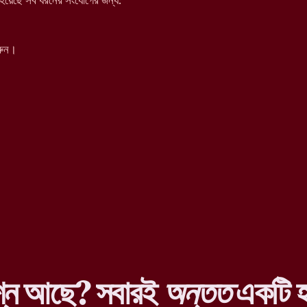
য়েছে সব ধরনের সংযোগের জন্য:
রুন।
শ্ন আছে? সবারই
অন্তত
একটি হ