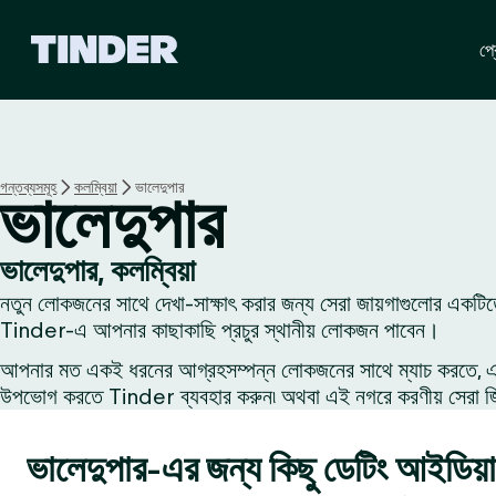
T
প্র
i
n
d
e
r
হো
গন্তব্যসমূহ
কলম্বিয়া
ভালেদুপার
ভালেদুপার
ম
ভালেদুপার, কলম্বিয়া
নতুন লোকজনের সাথে দেখা-সাক্ষাৎ করার জন্য সেরা জায়গাগুলোর একটিত
Tinder-এ আপনার কাছাকাছি প্রচুর স্থানীয় লোকজন পাবেন।
আপনার মত একই ধরনের আগ্রহসম্পন্ন লোকজনের সাথে ম্যাচ করতে, একজন
উপভোগ করতে Tinder ব্যবহার করুন৷ অথবা এই নগরে করণীয় সেরা জিনি
ভালেদুপার-এর জন্য কিছু ডেটিং আইডিয়া