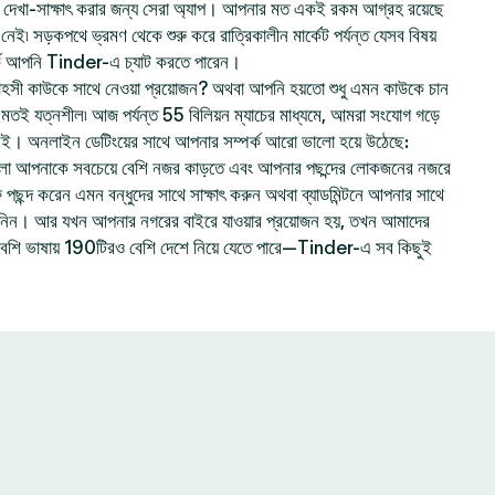
েখা-সাক্ষাৎ করার জন্য সেরা অ্যাপ। আপনার মত একই রকম আগ্রহ রয়েছে
ই৷ সড়কপথে ভ্রমণ থেকে শুরু করে রাত্রিকালীন মার্কেট পর্যন্ত যেসব বিষয়
ে আপনি Tinder-এ চ্যাট করতে পারেন।
হসী কাউকে সাথে নেওয়া প্রয়োজন? অথবা আপনি হয়তো শুধু এমন কাউকে চান
ার মতই যত্নশীল৷ আজ পর্যন্ত 55 বিলিয়ন ম্যাচের মাধ্যমে, আমরা সংযোগ গড়ে
নই। অনলাইন ডেটিংয়ের সাথে আপনার সম্পর্ক আরো ভালো হয়ে উঠেছে:
লো আপনাকে সবচেয়ে বেশি নজর কাড়তে এবং আপনার পছন্দের লোকজনের নজরে
ছন্দ করেন এমন বন্ধুদের সাথে সাক্ষাৎ করুন অথবা ব্যাডমিন্টনে আপনার সাথে
ে নিন। আর যখন আপনার নগরের বাইরে যাওয়ার প্রয়োজন হয়, তখন আমাদের
বেশি ভাষায় 190টিরও বেশি দেশে নিয়ে যেতে পারে—Tinder-এ সব কিছুই