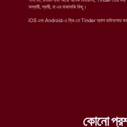
পাসপোর্ট, রসায়ন এবং আরো অনেক ফিচারসহ, Tinder তৈরি করা হ
অস্থায়ী, স্থায়ী, বা এর মাঝামাঝি কিছু।
iOS এবং Android-এ ফ্রি-তে Tinder অ্যাপ ডাউনলোড ক
কোনো প্র