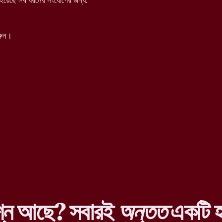
য়েছে সব ধরনের সংযোগের জন্য:
রুন।
শ্ন আছে? সবারই
অন্তত
একটি হ