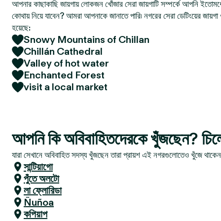
আপনার কাছাকাছি জায়গায় লোকজন খোঁজার সেরা জায়গাটি সম্পর্কে আপনি ইতোমধ্
কোথায় নিয়ে যাবেন? আমরা আপনাকে জানাতে পারি৷ নগরের সেরা ডেটিংয়ের জায়গা 
হয়েছে:
Snowy Mountains of Chillan
Chillán Cathedral
Valley of hot water
Enchanted Forest
visit a local market
আপনি কি অবিবাহিতদেরকে খুঁজছেন? চিল
যারা সেখানে অবিবাহিত সদস্য খুঁজছেন তারা প্রায়শ এই নগরগুলোতেও খুঁজে থাকে
সান্টিয়াগো
পুঁতে অলটো
লা ফ্লোরিডা
Ñuñoa
কপিয়াপ