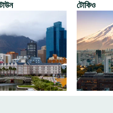
টাউন
টোকিও