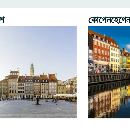
রশ
কোপেনহেগে