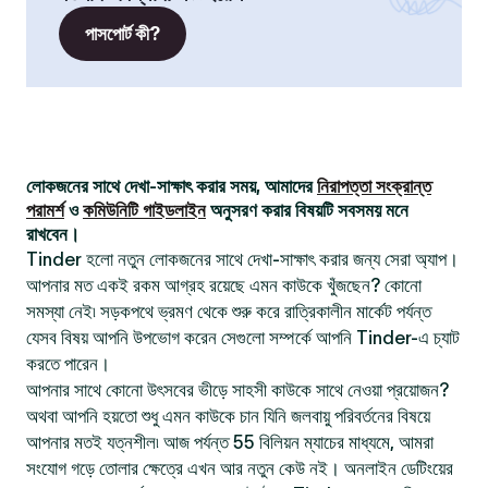
পাসপোর্ট কী?
লোকজনের সাথে দেখা-সাক্ষাৎ করার সময়, আমাদের
নিরাপত্তা সংক্রান্ত
পরামর্শ
ও
কমিউনিটি গাইডলাইন
অনুসরণ করার বিষয়টি সবসময় মনে
রাখবেন।
Tinder হলো নতুন লোকজনের সাথে দেখা-সাক্ষাৎ করার জন্য সেরা অ্যাপ।
আপনার মত একই রকম আগ্রহ রয়েছে এমন কাউকে খুঁজছেন? কোনো
সমস্যা নেই৷ সড়কপথে ভ্রমণ থেকে শুরু করে রাত্রিকালীন মার্কেট পর্যন্ত
যেসব বিষয় আপনি উপভোগ করেন সেগুলো সম্পর্কে আপনি Tinder-এ চ্যাট
করতে পারেন।
আপনার সাথে কোনো উৎসবের ভীড়ে সাহসী কাউকে সাথে নেওয়া প্রয়োজন?
অথবা আপনি হয়তো শুধু এমন কাউকে চান যিনি জলবায়ু পরিবর্তনের বিষয়ে
আপনার মতই যত্নশীল৷ আজ পর্যন্ত 55 বিলিয়ন ম্যাচের মাধ্যমে, আমরা
সংযোগ গড়ে তোলার ক্ষেত্রে এখন আর নতুন কেউ নই। অনলাইন ডেটিংয়ের