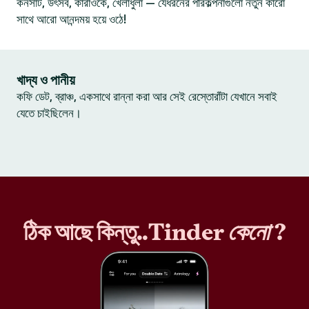
কনসার্ট, উৎসব, কারাওকে, খেলাধুলা — যেধরনের পরিকল্পনাগুলো নতুন কারো
সাথে আরো আনন্দময় হয়ে ওঠে!
খাদ্য ও পানীয়
কফি ডেট, ব্রাঞ্চ, একসাথে রান্না করা আর সেই রেস্তোরাঁটা যেখানে সবাই
যেতে চাইছিলেন।
ঠিক আছে কিন্তু..Tinder
কেনো
?