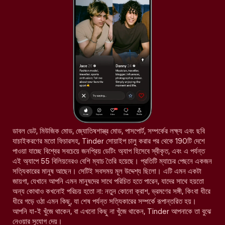
ডাবল ডেট, মিউজিক মোড, জ্যোতিষশাস্ত্র মোড, পাসপোর্ট, সম্পর্কের লক্ষ্য এবং ছবি
যাচাইকরণের মতো ফিচারসহ, Tinder সোয়াইপ চালু করার পর থেকে 190টি দেশে
পাওয়া যাচ্ছে বিশ্বের সবচেয়ে জনপ্রিয় ডেটিং অ্যাপ হিসেবে স্বীকৃত, এবং এ পর্যন্ত
এই অ্যাপে 55 বিলিয়নেরও বেশি ম্যাচ তৈরি হয়েছে। প্রতিটি ম্যাচের পেছনে একজন
সত্যিকারের মানুষ আছেন। সেটিই সবসময় মূল উদ্দেশ্য ছিলো। এটি এমন একটা
জায়গা, যেখানে আপনি এমন মানুষদের সাথে পরিচিত হতে পারেন, যাদের সাথে হয়তো
অন্য কোথাও কখনোই পরিচয় হতো না: নতুন কোনো ক্রাশ, ভ্রমণের সঙ্গী, কিংবা ধীরে
ধীরে গড়ে ওঠা এমন কিছু, যা শেষ পর্যন্ত সত্যিকারের সম্পর্কে রূপান্তরিত হয়।
আপনি যা-ই খুঁজে থাকেন, বা এখনো কিছু না খুঁজে থাকেন, Tinder আপনাকে তা বুঝে
নেওয়ার সুযোগ দেয়।