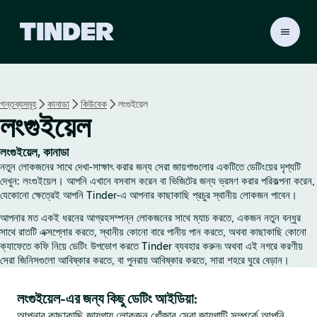
T
i
n
d
e
গন্তব্যসমূহ
কানাডা
কিউবেক
লংগুইয়েল
r
লংগুইয়েল
হো
ম
লংগুইয়েল, কানাডা
নতুন লোকজনের সাথে দেখা-সাক্ষাৎ করার জন্য সেরা জায়গাগুলোর একটিতে ডেটিংয়ের দৃশ্যটি
দেখুন: লংগুইয়েল। আপনি এখানে বসবাস করেন বা ভিজিটের জন্য ভ্রমণ করার পরিকল্পনা করেন,
যেকোনো ক্ষেত্রেই আপনি Tinder-এ আপনার কাছাকাছি প্রচুর স্থানীয় লোকজন পাবেন।
আপনার মত একই ধরনের আগ্রহসম্পন্ন লোকজনের সাথে ম্যাচ করতে, একজন নতুন বন্ধুর
সাথে রাতটি এক্সপ্লোর করতে, স্থানীয় কোনো বারে পানীয় পান করতে, অথবা কাছাকাছি কোনো
ক্যাফেতে কফি নিয়ে ডেটিং উপভোগ করতে Tinder ব্যবহার করুন৷ অথবা এই নগরে করণীয়
সেরা জিনিসগুলো আবিষ্কার করতে, বা পুনরায় আবিষ্কার করতে, সারা শহরে ঘুরে বেড়ান।
লংগুইয়েল-এর জন্য কিছু ডেটিং আইডিয়া:
আপনার কাছাকাছি জায়গায় লোকজন খোঁজার সেরা জায়গাটি সম্পর্কে আপনি