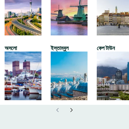
অসলো
ইস্তাম্বুল
কেপ টাউন