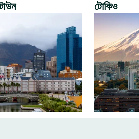
টাউন
টোকিও