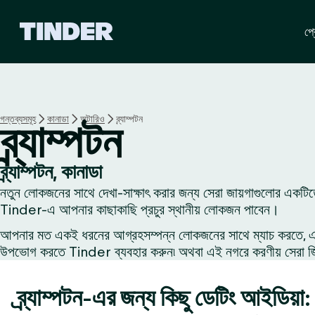
T
প্র
i
n
d
e
r
হো
গন্তব্যসমূহ
কানাডা
অন্টারিও
ব্র্যাম্পটন
ব্র্যাম্পটন
ম
ব্র্যাম্পটন, কানাডা
নতুন লোকজনের সাথে দেখা-সাক্ষাৎ করার জন্য সেরা জায়গাগুলোর একটিতে
Tinder-এ আপনার কাছাকাছি প্রচুর স্থানীয় লোকজন পাবেন।
আপনার মত একই ধরনের আগ্রহসম্পন্ন লোকজনের সাথে ম্যাচ করতে, একজন
উপভোগ করতে Tinder ব্যবহার করুন৷ অথবা এই নগরে করণীয় সেরা জিনি
ব্র্যাম্পটন-এর জন্য কিছু ডেটিং আইডিয়া: