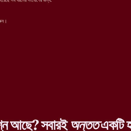
য়েছে সব ধরনের সংযোগের জন্য:
রুন।
শ্ন আছে? সবারই
অন্তত
একটি হ