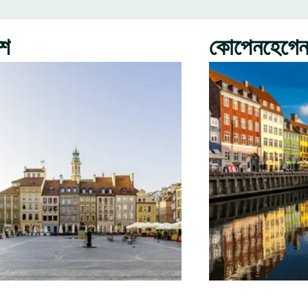
রশ
কোপেনহেগে