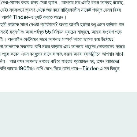
েখা-সাক্ষাৎ করার জন্য সেরা অ্যাপ। আপনার মত একই রকম আগ্রহ রয়েছে
ই৷ সড়কপথে ভ্রমণ থেকে শুরু করে রাত্রিকালীন মার্কেট পর্যন্ত যেসব বিষয়
ে আপনি Tinder-এ চ্যাট করতে পারেন।
হসী কাউকে সাথে নেওয়া প্রয়োজন? অথবা আপনি হয়তো শুধু এমন কাউকে চান
ার মতই যত্নশীল৷ আজ পর্যন্ত 55 বিলিয়ন ম্যাচের মাধ্যমে, আমরা সংযোগ গড়ে
নই। অনলাইন ডেটিংয়ের সাথে আপনার সম্পর্ক আরো ভালো হয়ে উঠেছে:
লো আপনাকে সবচেয়ে বেশি নজর কাড়তে এবং আপনার পছন্দের লোকজনের নজরে
ছন্দ করেন এমন বন্ধুদের সাথে সাক্ষাৎ করুন অথবা ব্যাডমিন্টনে আপনার সাথে
ে নিন। আর যখন আপনার নগরের বাইরে যাওয়ার প্রয়োজন হয়, তখন আমাদের
বেশি ভাষায় 190টিরও বেশি দেশে নিয়ে যেতে পারে—Tinder-এ সব কিছুই