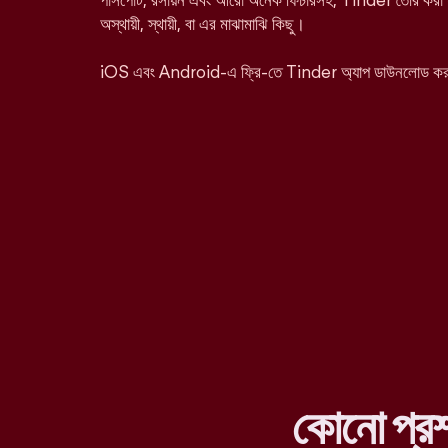
পাসপোর্ট, রসায়ন এবং আরো অনেক ফিচারসহ, Tinder তৈরি করা হ
অস্থায়ী, স্থায়ী, বা এর মাঝামাঝি কিছু।
iOS এবং Android-এ ফ্রি-তে Tinder অ্যাপ ডাউনলোড ক
কোনো প্র