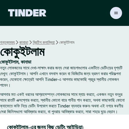
T
i
n
d
e
গন্তব্যসমূহ
কানাডা
ব্রিটিশ কলাম্বিয়া
কোকুইটলাম
r
কোকুইটলাম
হো
ম
কোকুইটলাম, কানাডা
নতুন লোকজনের সাথে দেখা-সাক্ষাৎ করার জন্য সেরা জায়গাগুলোর একটিতে ডেটিংয়ের দৃশ্যটি
দেখুন: কোকুইটলাম। আপনি এখানে বসবাস করেন বা ভিজিটের জন্য ভ্রমণ করার পরিকল্পনা
করেন, যেকোনো ক্ষেত্রেই আপনি Tinder-এ আপনার কাছাকাছি প্রচুর স্থানীয় লোকজন
পাবেন।
আপনার মত একই ধরনের আগ্রহসম্পন্ন লোকজনের সাথে ম্যাচ করতে, একজন নতুন বন্ধুর
সাথে রাতটি এক্সপ্লোর করতে, স্থানীয় কোনো বারে পানীয় পান করতে, অথবা কাছাকাছি কোনো
ক্যাফেতে কফি নিয়ে ডেটিং উপভোগ করতে Tinder ব্যবহার করুন৷ অথবা এই নগরে করণীয়
সেরা জিনিসগুলো আবিষ্কার করতে, বা পুনরায় আবিষ্কার করতে, সারা শহরে ঘুরে বেড়ান।
কোকুইটলাম-এর জন্য কিছু ডেটিং আইডিয়া: