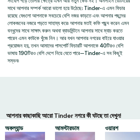
সংযোগ গড়ে তোলার ক্ষেত্রে এখন আর নতুন কেউ নই। অনলাইন ডেটিংয়ের
সাথে আপনার সম্পর্ক আরো ভালো হয়ে উঠেছে: Tinder-এ এমন ফিচার
রয়েছে যেগুলো আপনাকে সবচেয়ে বেশি নজর কাড়তে এবং আপনার পছন্দের
লোকজনের নজরে পড়তে সাহায্য করে৷ আপনার মতই কফি পছন্দ করেন এমন
বন্ধুদের সাথে সাক্ষাৎ করুন অথবা ব্যাডমিন্টনে আপনার সাথে ম্যাচ করতে
পারেন এমন কাউকে খুঁজে নিন। আর যখন আপনার নগরের বাইরে যাওয়ার
প্রয়োজন হয়, তখন আমাদের পাসপোর্ট ফিচারটি আপনাকে 40টিরও বেশি
ভাষায় 190টিরও বেশি দেশে নিয়ে যেতে পারে—Tinder-এ সব কিছুই
সম্ভব৷
আপনার কাছাকাছি আরো Tinder নগরে কী ঘটছে তা দেখুন!
অকল্যান্ড
আমস্টারডাম
ওয়ারশ