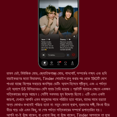
ডাবল ডেট, মিউজিক মোড, জ্যোতিষশাস্ত্র মোড, পাসপোর্ট, সম্পর্কের লক্ষ্য এবং ছবি
যাচাইকরণের মতো ফিচারসহ, Tinder সোয়াইপ চালু করার পর থেকে 190টি দেশে
পাওয়া যাচ্ছে বিশ্বের সবচেয়ে জনপ্রিয় ডেটিং অ্যাপ হিসেবে স্বীকৃত, এবং এ পর্যন্ত
এই অ্যাপে 55 বিলিয়নেরও বেশি ম্যাচ তৈরি হয়েছে। প্রতিটি ম্যাচের পেছনে একজন
সত্যিকারের মানুষ আছেন। সেটিই সবসময় মূল উদ্দেশ্য ছিলো। এটি এমন একটা
জায়গা, যেখানে আপনি এমন মানুষদের সাথে পরিচিত হতে পারেন, যাদের সাথে হয়তো
অন্য কোথাও কখনোই পরিচয় হতো না: নতুন কোনো ক্রাশ, ভ্রমণের সঙ্গী, কিংবা ধীরে
ধীরে গড়ে ওঠা এমন কিছু, যা শেষ পর্যন্ত সত্যিকারের সম্পর্কে রূপান্তরিত হয়।
আপনি যা-ই খুঁজে থাকেন, বা এখনো কিছু না খুঁজে থাকেন, Tinder আপনাকে তা বুঝে