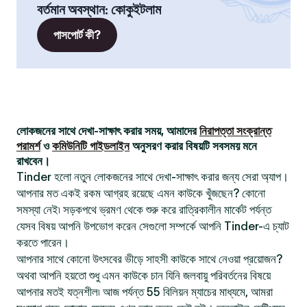
বর্তমান অবস্থান
:
কোকুইটলাম
পাসপোর্ট কী?
লোকজনের সাথে দেখা-সাক্ষাৎ করার সময়, আমাদের
নিরাপত্তা সংক্রান্ত
পরামর্শ
ও
কমিউনিটি গাইডলাইন
অনুসরণ করার বিষয়টি সবসময় মনে
রাখবেন।
Tinder হলো নতুন লোকজনের সাথে দেখা-সাক্ষাৎ করার জন্য সেরা অ্যাপ।
আপনার মত একই রকম আগ্রহ রয়েছে এমন কাউকে খুঁজছেন? কোনো
সমস্যা নেই৷ সড়কপথে ভ্রমণ থেকে শুরু করে রাত্রিকালীন মার্কেট পর্যন্ত
যেসব বিষয় আপনি উপভোগ করেন সেগুলো সম্পর্কে আপনি Tinder-এ চ্যাট
করতে পারেন।
আপনার সাথে কোনো উৎসবের ভীড়ে সাহসী কাউকে সাথে নেওয়া প্রয়োজন?
অথবা আপনি হয়তো শুধু এমন কাউকে চান যিনি জলবায়ু পরিবর্তনের বিষয়ে
আপনার মতই যত্নশীল৷ আজ পর্যন্ত 55 বিলিয়ন ম্যাচের মাধ্যমে, আমরা