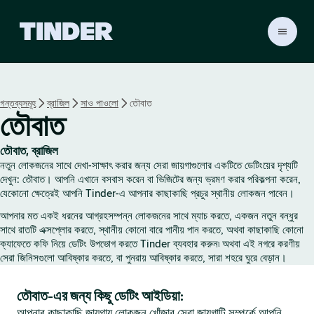
T
i
n
d
e
গন্তব্যসমূহ
ব্রাজিল
সাও পাওলো
তৌবাত
r
তৌবাত
হো
ম
তৌবাত, ব্রাজিল
নতুন লোকজনের সাথে দেখা-সাক্ষাৎ করার জন্য সেরা জায়গাগুলোর একটিতে ডেটিংয়ের দৃশ্যটি
দেখুন: তৌবাত। আপনি এখানে বসবাস করেন বা ভিজিটের জন্য ভ্রমণ করার পরিকল্পনা করেন,
যেকোনো ক্ষেত্রেই আপনি Tinder-এ আপনার কাছাকাছি প্রচুর স্থানীয় লোকজন পাবেন।
আপনার মত একই ধরনের আগ্রহসম্পন্ন লোকজনের সাথে ম্যাচ করতে, একজন নতুন বন্ধুর
সাথে রাতটি এক্সপ্লোর করতে, স্থানীয় কোনো বারে পানীয় পান করতে, অথবা কাছাকাছি কোনো
ক্যাফেতে কফি নিয়ে ডেটিং উপভোগ করতে Tinder ব্যবহার করুন৷ অথবা এই নগরে করণীয়
সেরা জিনিসগুলো আবিষ্কার করতে, বা পুনরায় আবিষ্কার করতে, সারা শহরে ঘুরে বেড়ান।
তৌবাত-এর জন্য কিছু ডেটিং আইডিয়া:
আপনার কাছাকাছি জায়গায় লোকজন খোঁজার সেরা জায়গাটি সম্পর্কে আপনি