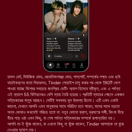
ডাবল ডেট, মিউজিক মোড, জ্যোতিষশাস্ত্র মোড, পাসপোর্ট, সম্পর্কের লক্ষ্য এবং ছবি
যাচাইকরণের মতো ফিচারসহ, Tinder সোয়াইপ চালু করার পর থেকে 190টি দেশে
পাওয়া যাচ্ছে বিশ্বের সবচেয়ে জনপ্রিয় ডেটিং অ্যাপ হিসেবে স্বীকৃত, এবং এ পর্যন্ত
এই অ্যাপে 55 বিলিয়নেরও বেশি ম্যাচ তৈরি হয়েছে। প্রতিটি ম্যাচের পেছনে একজন
সত্যিকারের মানুষ আছেন। সেটিই সবসময় মূল উদ্দেশ্য ছিলো। এটি এমন একটা
জায়গা, যেখানে আপনি এমন মানুষদের সাথে পরিচিত হতে পারেন, যাদের সাথে হয়তো
অন্য কোথাও কখনোই পরিচয় হতো না: নতুন কোনো ক্রাশ, ভ্রমণের সঙ্গী, কিংবা ধীরে
ধীরে গড়ে ওঠা এমন কিছু, যা শেষ পর্যন্ত সত্যিকারের সম্পর্কে রূপান্তরিত হয়।
আপনি যা-ই খুঁজে থাকেন, বা এখনো কিছু না খুঁজে থাকেন, Tinder আপনাকে তা বুঝে
নেওয়ার সুযোগ দেয়।