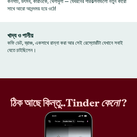
কনসার্ট, উৎসব, কারাওকে, খেলাধুলা — যেধরনের পরিকল্পনাগুলো নতুন কারো
সাথে আরো আনন্দময় হয়ে ওঠে!
খাদ্য ও পানীয়
কফি ডেট, ব্রাঞ্চ, একসাথে রান্না করা আর সেই রেস্তোরাঁটা যেখানে সবাই
যেতে চাইছিলেন।
ঠিক আছে কিন্তু..Tinder
কেনো
?