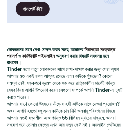
পাসপোর্ট কী?
লোকজনের সাথে দেখা-সাক্ষাৎ করার সময়, আমাদের
নিরাপত্তা সংক্রান্ত
পরামর্শ
ও
কমিউনিটি গাইডলাইন
অনুসরণ করার বিষয়টি সবসময় মনে
রাখবেন।
Tinder হলো নতুন লোকজনের সাথে দেখা-সাক্ষাৎ করার জন্য সেরা অ্যাপ।
আপনার মত একই রকম আগ্রহ রয়েছে এমন কাউকে খুঁজছেন? কোনো
সমস্যা নেই৷ সড়কপথে ভ্রমণ থেকে শুরু করে রাত্রিকালীন মার্কেট পর্যন্ত
যেসব বিষয় আপনি উপভোগ করেন সেগুলো সম্পর্কে আপনি Tinder-এ চ্যাট
করতে পারেন।
আপনার সাথে কোনো উৎসবের ভীড়ে সাহসী কাউকে সাথে নেওয়া প্রয়োজন?
অথবা আপনি হয়তো শুধু এমন কাউকে চান যিনি জলবায়ু পরিবর্তনের বিষয়ে
আপনার মতই যত্নশীল৷ আজ পর্যন্ত 55 বিলিয়ন ম্যাচের মাধ্যমে, আমরা
সংযোগ গড়ে তোলার ক্ষেত্রে এখন আর নতুন কেউ নই। অনলাইন ডেটিংয়ের