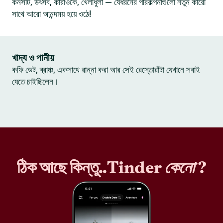
কনসার্ট, উৎসব, কারাওকে, খেলাধুলা — যেধরনের পরিকল্পনাগুলো নতুন কারো
সাথে আরো আনন্দময় হয়ে ওঠে!
খাদ্য ও পানীয়
কফি ডেট, ব্রাঞ্চ, একসাথে রান্না করা আর সেই রেস্তোরাঁটা যেখানে সবাই
যেতে চাইছিলেন।
ঠিক আছে কিন্তু..Tinder
কেনো
?