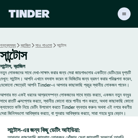
T
i
n
d
e
গন্তব্যসমূহ
ব্রাজিল
সাও পাওলো
সান্টোস
r
সান্টোস
হো
ম
সান্টোস, ব্রাজিল
নতুন লোকজনের সাথে দেখা-সাক্ষাৎ করার জন্য সেরা জায়গাগুলোর একটিতে ডেটিংয়ের দৃশ্যটি
দেখুন: সান্টোস। আপনি এখানে বসবাস করেন বা ভিজিটের জন্য ভ্রমণ করার পরিকল্পনা করেন,
যেকোনো ক্ষেত্রেই আপনি Tinder-এ আপনার কাছাকাছি প্রচুর স্থানীয় লোকজন পাবেন।
আপনার মত একই ধরনের আগ্রহসম্পন্ন লোকজনের সাথে ম্যাচ করতে, একজন নতুন বন্ধুর
সাথে রাতটি এক্সপ্লোর করতে, স্থানীয় কোনো বারে পানীয় পান করতে, অথবা কাছাকাছি কোনো
ক্যাফেতে কফি নিয়ে ডেটিং উপভোগ করতে Tinder ব্যবহার করুন৷ অথবা এই নগরে করণীয়
সেরা জিনিসগুলো আবিষ্কার করতে, বা পুনরায় আবিষ্কার করতে, সারা শহরে ঘুরে বেড়ান।
সান্টোস-এর জন্য কিছু ডেটিং আইডিয়া:
আপনার কাছাকাছি জায়গায় লোকজন খোঁজার সেরা জায়গাটি সম্পর্কে আপনি