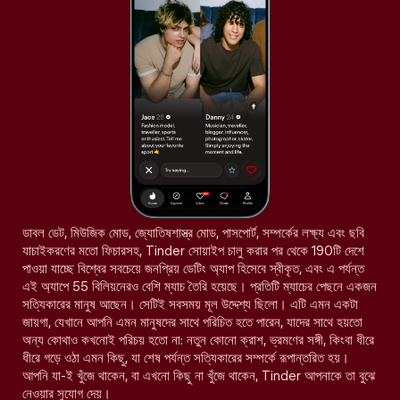
ডাবল ডেট, মিউজিক মোড, জ্যোতিষশাস্ত্র মোড, পাসপোর্ট, সম্পর্কের লক্ষ্য এবং ছবি
যাচাইকরণের মতো ফিচারসহ, Tinder সোয়াইপ চালু করার পর থেকে 190টি দেশে
পাওয়া যাচ্ছে বিশ্বের সবচেয়ে জনপ্রিয় ডেটিং অ্যাপ হিসেবে স্বীকৃত, এবং এ পর্যন্ত
এই অ্যাপে 55 বিলিয়নেরও বেশি ম্যাচ তৈরি হয়েছে। প্রতিটি ম্যাচের পেছনে একজন
সত্যিকারের মানুষ আছেন। সেটিই সবসময় মূল উদ্দেশ্য ছিলো। এটি এমন একটা
জায়গা, যেখানে আপনি এমন মানুষদের সাথে পরিচিত হতে পারেন, যাদের সাথে হয়তো
অন্য কোথাও কখনোই পরিচয় হতো না: নতুন কোনো ক্রাশ, ভ্রমণের সঙ্গী, কিংবা ধীরে
ধীরে গড়ে ওঠা এমন কিছু, যা শেষ পর্যন্ত সত্যিকারের সম্পর্কে রূপান্তরিত হয়।
আপনি যা-ই খুঁজে থাকেন, বা এখনো কিছু না খুঁজে থাকেন, Tinder আপনাকে তা বুঝে
নেওয়ার সুযোগ দেয়।