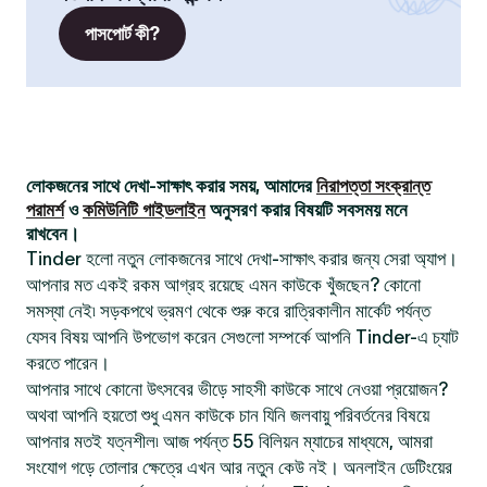
পাসপোর্ট কী?
লোকজনের সাথে দেখা-সাক্ষাৎ করার সময়, আমাদের
নিরাপত্তা সংক্রান্ত
পরামর্শ
ও
কমিউনিটি গাইডলাইন
অনুসরণ করার বিষয়টি সবসময় মনে
রাখবেন।
Tinder হলো নতুন লোকজনের সাথে দেখা-সাক্ষাৎ করার জন্য সেরা অ্যাপ।
আপনার মত একই রকম আগ্রহ রয়েছে এমন কাউকে খুঁজছেন? কোনো
সমস্যা নেই৷ সড়কপথে ভ্রমণ থেকে শুরু করে রাত্রিকালীন মার্কেট পর্যন্ত
যেসব বিষয় আপনি উপভোগ করেন সেগুলো সম্পর্কে আপনি Tinder-এ চ্যাট
করতে পারেন।
আপনার সাথে কোনো উৎসবের ভীড়ে সাহসী কাউকে সাথে নেওয়া প্রয়োজন?
অথবা আপনি হয়তো শুধু এমন কাউকে চান যিনি জলবায়ু পরিবর্তনের বিষয়ে
আপনার মতই যত্নশীল৷ আজ পর্যন্ত 55 বিলিয়ন ম্যাচের মাধ্যমে, আমরা
সংযোগ গড়ে তোলার ক্ষেত্রে এখন আর নতুন কেউ নই। অনলাইন ডেটিংয়ের