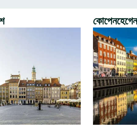
রশ
কোপেনহেগে