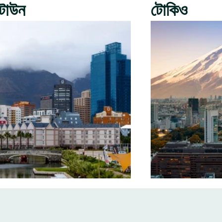
টাউন
টোকিও