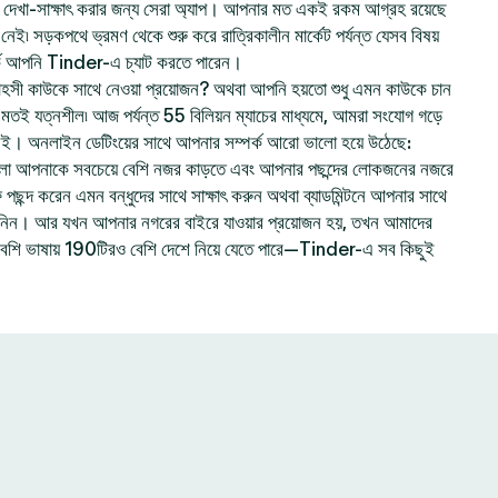
েখা-সাক্ষাৎ করার জন্য সেরা অ্যাপ। আপনার মত একই রকম আগ্রহ রয়েছে
ই৷ সড়কপথে ভ্রমণ থেকে শুরু করে রাত্রিকালীন মার্কেট পর্যন্ত যেসব বিষয়
ে আপনি Tinder-এ চ্যাট করতে পারেন।
হসী কাউকে সাথে নেওয়া প্রয়োজন? অথবা আপনি হয়তো শুধু এমন কাউকে চান
ার মতই যত্নশীল৷ আজ পর্যন্ত 55 বিলিয়ন ম্যাচের মাধ্যমে, আমরা সংযোগ গড়ে
নই। অনলাইন ডেটিংয়ের সাথে আপনার সম্পর্ক আরো ভালো হয়ে উঠেছে:
লো আপনাকে সবচেয়ে বেশি নজর কাড়তে এবং আপনার পছন্দের লোকজনের নজরে
ছন্দ করেন এমন বন্ধুদের সাথে সাক্ষাৎ করুন অথবা ব্যাডমিন্টনে আপনার সাথে
ে নিন। আর যখন আপনার নগরের বাইরে যাওয়ার প্রয়োজন হয়, তখন আমাদের
বেশি ভাষায় 190টিরও বেশি দেশে নিয়ে যেতে পারে—Tinder-এ সব কিছুই