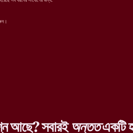
য়েছে সব ধরনের সংযোগের জন্য:
রুন।
শ্ন আছে? সবারই
অন্তত
একটি হ