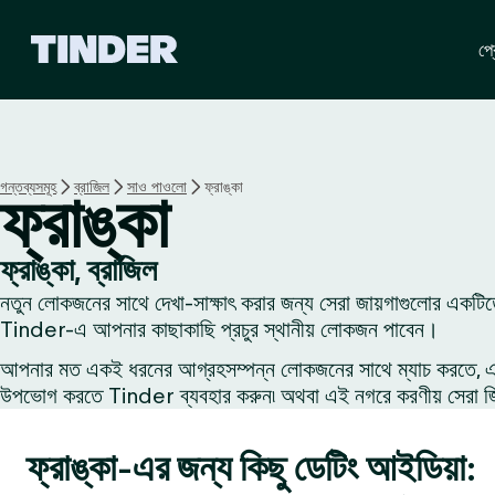
T
প্র
i
n
d
e
r
হো
গন্তব্যসমূহ
ব্রাজিল
সাও পাওলো
ফ্রাঙ্কা
ফ্রাঙ্কা
ম
ফ্রাঙ্কা, ব্রাজিল
নতুন লোকজনের সাথে দেখা-সাক্ষাৎ করার জন্য সেরা জায়গাগুলোর একটিতে
Tinder-এ আপনার কাছাকাছি প্রচুর স্থানীয় লোকজন পাবেন।
আপনার মত একই ধরনের আগ্রহসম্পন্ন লোকজনের সাথে ম্যাচ করতে, একজন
উপভোগ করতে Tinder ব্যবহার করুন৷ অথবা এই নগরে করণীয় সেরা জিনি
ফ্রাঙ্কা-এর জন্য কিছু ডেটিং আইডিয়া: