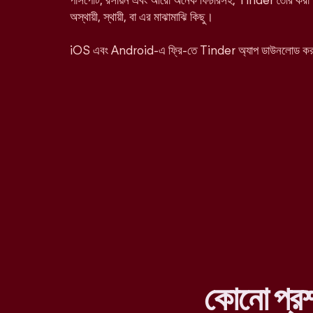
পাসপোর্ট, রসায়ন এবং আরো অনেক ফিচারসহ, Tinder তৈরি করা হ
অস্থায়ী, স্থায়ী, বা এর মাঝামাঝি কিছু।
iOS এবং Android-এ ফ্রি-তে Tinder অ্যাপ ডাউনলোড ক
কোনো প্র