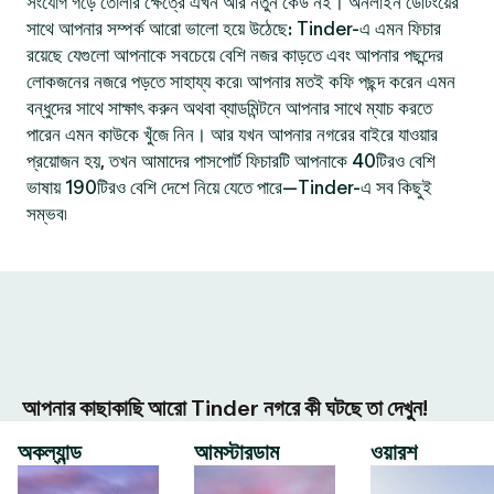
সংযোগ গড়ে তোলার ক্ষেত্রে এখন আর নতুন কেউ নই। অনলাইন ডেটিংয়ের
সাথে আপনার সম্পর্ক আরো ভালো হয়ে উঠেছে: Tinder-এ এমন ফিচার
রয়েছে যেগুলো আপনাকে সবচেয়ে বেশি নজর কাড়তে এবং আপনার পছন্দের
লোকজনের নজরে পড়তে সাহায্য করে৷ আপনার মতই কফি পছন্দ করেন এমন
বন্ধুদের সাথে সাক্ষাৎ করুন অথবা ব্যাডমিন্টনে আপনার সাথে ম্যাচ করতে
পারেন এমন কাউকে খুঁজে নিন। আর যখন আপনার নগরের বাইরে যাওয়ার
প্রয়োজন হয়, তখন আমাদের পাসপোর্ট ফিচারটি আপনাকে 40টিরও বেশি
ভাষায় 190টিরও বেশি দেশে নিয়ে যেতে পারে—Tinder-এ সব কিছুই
সম্ভব৷
আপনার কাছাকাছি আরো Tinder নগরে কী ঘটছে তা দেখুন!
অকল্যান্ড
আমস্টারডাম
ওয়ারশ