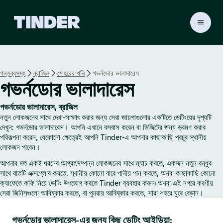
T
i
n
d
e
গন্তব্যসমূহ
ব্রাজিল
মোহরের খনি
গভর্নডোর ভালাদারেস
r
গভর্নডোর ভালাদারেস
হো
ম
গভর্নডোর ভালাদারেস, ব্রাজিল
নতুন লোকজনের সাথে দেখা-সাক্ষাৎ করার জন্য সেরা জায়গাগুলোর একটিতে ডেটিংয়ের দৃশ্যটি
দেখুন: গভর্নডোর ভালাদারেস। আপনি এখানে বসবাস করেন বা ভিজিটের জন্য ভ্রমণ করার
পরিকল্পনা করেন, যেকোনো ক্ষেত্রেই আপনি Tinder-এ আপনার কাছাকাছি প্রচুর স্থানীয়
লোকজন পাবেন।
আপনার মত একই ধরনের আগ্রহসম্পন্ন লোকজনের সাথে ম্যাচ করতে, একজন নতুন বন্ধুর
সাথে রাতটি এক্সপ্লোর করতে, স্থানীয় কোনো বারে পানীয় পান করতে, অথবা কাছাকাছি কোনো
ক্যাফেতে কফি নিয়ে ডেটিং উপভোগ করতে Tinder ব্যবহার করুন৷ অথবা এই নগরে করণীয়
সেরা জিনিসগুলো আবিষ্কার করতে, বা পুনরায় আবিষ্কার করতে, সারা শহরে ঘুরে বেড়ান।
গভর্নডোর ভালাদারেস-এর জন্য কিছু ডেটিং আইডিয়া: