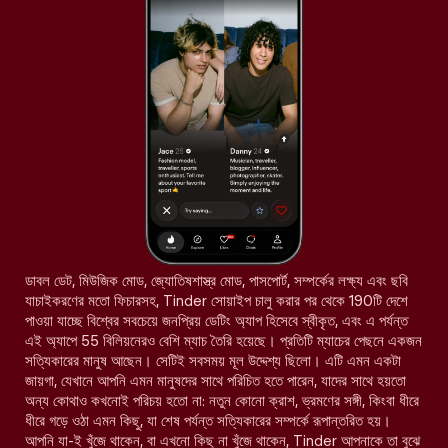
ডাবল ডেট, মিউজিক মোড, জ্যোতিষশাস্ত্র মোড, পাসপোর্ট, সম্পর্কের লক্ষ্য এবং ছবি
যাচাইকরণের মতো ফিচারসহ, Tinder সোয়াইপ চালু করার পর থেকে 190টি দেশে
পাওয়া যাচ্ছে বিশ্বের সবচেয়ে জনপ্রিয় ডেটিং অ্যাপ হিসেবে স্বীকৃত, এবং এ পর্যন্ত
এই অ্যাপে 55 বিলিয়নেরও বেশি ম্যাচ তৈরি হয়েছে। প্রতিটি ম্যাচের পেছনে একজন
সত্যিকারের মানুষ আছেন। সেটিই সবসময় মূল উদ্দেশ্য ছিলো। এটি এমন একটা
জায়গা, যেখানে আপনি এমন মানুষদের সাথে পরিচিত হতে পারেন, যাদের সাথে হয়তো
অন্য কোথাও কখনোই পরিচয় হতো না: নতুন কোনো ক্রাশ, ভ্রমণের সঙ্গী, কিংবা ধীরে
ধীরে গড়ে ওঠা এমন কিছু, যা শেষ পর্যন্ত সত্যিকারের সম্পর্কে রূপান্তরিত হয়।
আপনি যা-ই খুঁজে থাকেন, বা এখনো কিছু না খুঁজে থাকেন, Tinder আপনাকে তা বুঝে