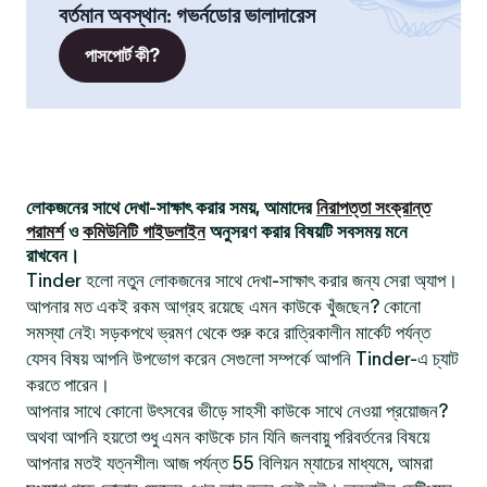
বর্তমান অবস্থান
:
গভর্নডোর ভালাদারেস
পাসপোর্ট কী?
লোকজনের সাথে দেখা-সাক্ষাৎ করার সময়, আমাদের
নিরাপত্তা সংক্রান্ত
পরামর্শ
ও
কমিউনিটি গাইডলাইন
অনুসরণ করার বিষয়টি সবসময় মনে
রাখবেন।
Tinder হলো নতুন লোকজনের সাথে দেখা-সাক্ষাৎ করার জন্য সেরা অ্যাপ।
আপনার মত একই রকম আগ্রহ রয়েছে এমন কাউকে খুঁজছেন? কোনো
সমস্যা নেই৷ সড়কপথে ভ্রমণ থেকে শুরু করে রাত্রিকালীন মার্কেট পর্যন্ত
যেসব বিষয় আপনি উপভোগ করেন সেগুলো সম্পর্কে আপনি Tinder-এ চ্যাট
করতে পারেন।
আপনার সাথে কোনো উৎসবের ভীড়ে সাহসী কাউকে সাথে নেওয়া প্রয়োজন?
অথবা আপনি হয়তো শুধু এমন কাউকে চান যিনি জলবায়ু পরিবর্তনের বিষয়ে
আপনার মতই যত্নশীল৷ আজ পর্যন্ত 55 বিলিয়ন ম্যাচের মাধ্যমে, আমরা