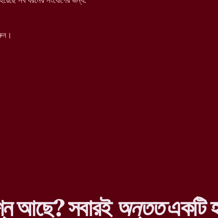
য়েছে সব ধরনের সংযোগের জন্য:
রুন।
শ্ন আছে? সবারই
অন্তত
একটি হ