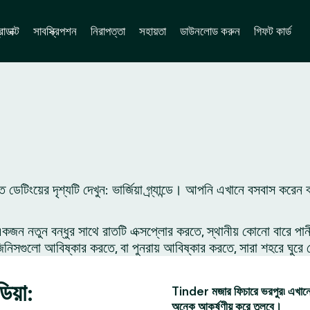
োডাক্ট
সাবস্ক্রিপশন
নিরাপত্তা
সহায়তা
ডাউনলোড করুন
গিফট কার্ড
েটিংয়ের দৃশ্যটি দেখুন: ভার্জিয়া গ্র্যান্ডে। আপনি এখানে বসবাস করে
 নতুন বন্ধুর সাথে রাতটি এক্সপ্লোর করতে, স্থানীয় কোনো বারে পান
সগুলো আবিষ্কার করতে, বা পুনরায় আবিষ্কার করতে, সারা শহরে ঘুরে 
িয়া:
Tinder মজার ফিচারে ভরপুর৷ এখানে 
অনেক আকর্ষণীয় করে তুলবে।