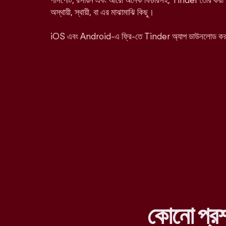
পাসপোর্ট, রসায়ন এবং আরো অনেক ফিচারসহ, Tinder তৈরি করা হ
অস্থায়ী, স্থায়ী, বা এর মাঝামাঝি কিছু।
iOS এবং Android-এ ফ্রি-তে Tinder অ্যাপ ডাউনলোড ক
কোনো প্র