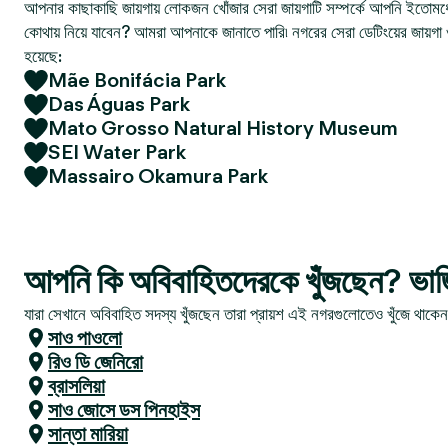
আপনার কাছাকাছি জায়গায় লোকজন খোঁজার সেরা জায়গাটি সম্পর্কে আপনি ইতোমধ্
কোথায় নিয়ে যাবেন? আমরা আপনাকে জানাতে পারি৷ নগরের সেরা ডেটিংয়ের জায়গা 
হয়েছে:
Mãe Bonifácia Park
Das Águas Park
Mato Grosso Natural History Museum
SEI Water Park
Massairo Okamura Park
আপনি কি অবিবাহিতদেরকে খুঁজছেন? ভার্জিয়া
যারা সেখানে অবিবাহিত সদস্য খুঁজছেন তারা প্রায়শ এই নগরগুলোতেও খুঁজে থাকে
সাও পাওলো
রিও ডি জেনিরো
ব্রাসলিয়া
সাও জোসে ডস পিনহাইস
সান্তা মারিয়া