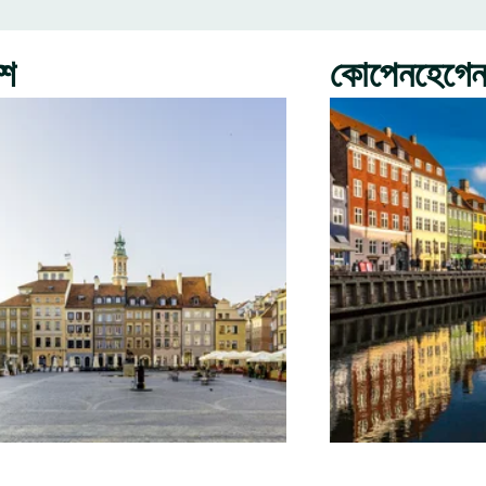
রশ
কোপেনহেগে