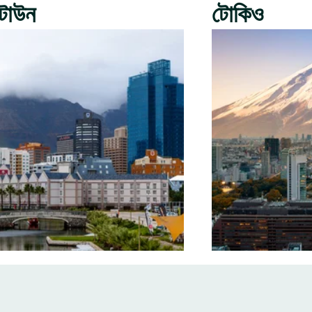
টাউন
টোকিও