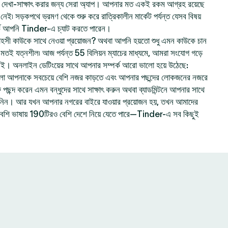
েখা-সাক্ষাৎ করার জন্য সেরা অ্যাপ। আপনার মত একই রকম আগ্রহ রয়েছে
ই৷ সড়কপথে ভ্রমণ থেকে শুরু করে রাত্রিকালীন মার্কেট পর্যন্ত যেসব বিষয়
ে আপনি Tinder-এ চ্যাট করতে পারেন।
হসী কাউকে সাথে নেওয়া প্রয়োজন? অথবা আপনি হয়তো শুধু এমন কাউকে চান
ার মতই যত্নশীল৷ আজ পর্যন্ত 55 বিলিয়ন ম্যাচের মাধ্যমে, আমরা সংযোগ গড়ে
নই। অনলাইন ডেটিংয়ের সাথে আপনার সম্পর্ক আরো ভালো হয়ে উঠেছে:
লো আপনাকে সবচেয়ে বেশি নজর কাড়তে এবং আপনার পছন্দের লোকজনের নজরে
ছন্দ করেন এমন বন্ধুদের সাথে সাক্ষাৎ করুন অথবা ব্যাডমিন্টনে আপনার সাথে
ে নিন। আর যখন আপনার নগরের বাইরে যাওয়ার প্রয়োজন হয়, তখন আমাদের
বেশি ভাষায় 190টিরও বেশি দেশে নিয়ে যেতে পারে—Tinder-এ সব কিছুই