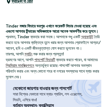
ফ্রাঙ্কো দা রোচা
Tinder মজার ফিচারে ভরপুর৷ এখানে কয়েকটি ফিচার দেওয়া হয়েছে এবং
এগুলো আপনার টিন্ডারের অভিজ্ঞতাকে আরো অনেক আকর্ষণীয় করে তুলবে।
প্রথমত, Tinder ব্যবহার করা সহজ। আপনাকে শুধু একটি
অ্যাকাউন্ট
তৈরি
করতে হবে৷ আপনার ব্যক্তিত্ব তুলে ধরার জন্য আপনার প্রোফাইলে আগ্রহ/
আবেগ, ছবি ও একটি জীবনবৃত্তান্ত যোগ করতে ভুলবেন না৷।
তারপর, আপনি
ম্যাচিং
শুরু করার জন্য প্রস্তুত!
ভ্রমণের আগে, আপনি
পাসপোর্ট ফিচারটি
ব্যবহার করতে পারেন, যা আমাদের
প্রিমিয়াম সাবস্ক্রিপশনে
অন্তর্ভুক্ত রয়েছে৷ পাসপোর্ট আপনার অবস্থান
পরিবর্তন করার এবং অন্য কোনো শহর বা নগরের সদস্যদের সাথে ম্যাচ করার
সুযোগ দেয়।
যেকোনো জায়গায় যাওয়ার জন্য পাসপোর্ট
সারা বিশ্বের যেকারো সাথে ম্যাচ৷ প্যারিস, লস এঞ্জেলেস,
সিডনি, এগিয়ে যাও!
বর্তমান অবস্থান
:
ক্যাক্সিয়াস