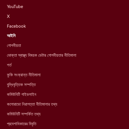
YouTube
X
Facebook
আইনি
গোপনীয়তা
ভোক্তা স্বাস্থ্য বিষয়ক ডেটার গোপনীয়তার নীতিমালা
শর্ত
কুকি সংক্রান্ত নীতিমালা
বুদ্ধিবৃত্তিক সম্পত্তি
কমিউনিটি গাইডলাইন
কলোরাডো নিরাপত্তা নীতিমালার তথ্য
কমিউনিটি সম্পর্কিত তথ্য
প্রবেশাধিকারের বিবৃতি