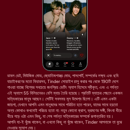
ডাবল ডেট, মিউজিক মোড, জ্যোতিষশাস্ত্র মোড, পাসপোর্ট, সম্পর্কের লক্ষ্য এবং ছবি
যাচাইকরণের মতো ফিচারসহ, Tinder সোয়াইপ চালু করার পর থেকে 190টি দেশে
পাওয়া যাচ্ছে বিশ্বের সবচেয়ে জনপ্রিয় ডেটিং অ্যাপ হিসেবে স্বীকৃত, এবং এ পর্যন্ত
এই অ্যাপে 55 বিলিয়নেরও বেশি ম্যাচ তৈরি হয়েছে। প্রতিটি ম্যাচের পেছনে একজন
সত্যিকারের মানুষ আছেন। সেটিই সবসময় মূল উদ্দেশ্য ছিলো। এটি এমন একটা
জায়গা, যেখানে আপনি এমন মানুষদের সাথে পরিচিত হতে পারেন, যাদের সাথে হয়তো
অন্য কোথাও কখনোই পরিচয় হতো না: নতুন কোনো ক্রাশ, ভ্রমণের সঙ্গী, কিংবা ধীরে
ধীরে গড়ে ওঠা এমন কিছু, যা শেষ পর্যন্ত সত্যিকারের সম্পর্কে রূপান্তরিত হয়।
আপনি যা-ই খুঁজে থাকেন, বা এখনো কিছু না খুঁজে থাকেন, Tinder আপনাকে তা বুঝে
নেওয়ার সুযোগ দেয়।