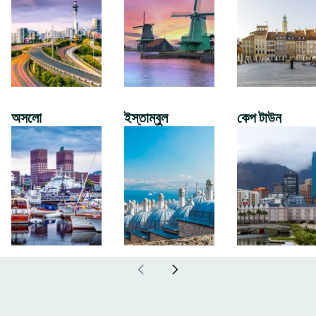
অসলো
ইস্তাম্বুল
কেপ টাউন