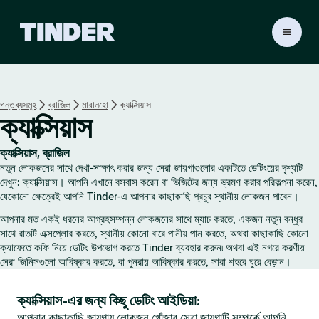
T
i
n
d
e
গন্তব্যসমূহ
ব্রাজিল
মারানহো
ক্যাক্সিয়াস
r
ক্যাক্সিয়াস
হো
ম
ক্যাক্সিয়াস, ব্রাজিল
নতুন লোকজনের সাথে দেখা-সাক্ষাৎ করার জন্য সেরা জায়গাগুলোর একটিতে ডেটিংয়ের দৃশ্যটি
দেখুন: ক্যাক্সিয়াস। আপনি এখানে বসবাস করেন বা ভিজিটের জন্য ভ্রমণ করার পরিকল্পনা করেন,
যেকোনো ক্ষেত্রেই আপনি Tinder-এ আপনার কাছাকাছি প্রচুর স্থানীয় লোকজন পাবেন।
আপনার মত একই ধরনের আগ্রহসম্পন্ন লোকজনের সাথে ম্যাচ করতে, একজন নতুন বন্ধুর
সাথে রাতটি এক্সপ্লোর করতে, স্থানীয় কোনো বারে পানীয় পান করতে, অথবা কাছাকাছি কোনো
ক্যাফেতে কফি নিয়ে ডেটিং উপভোগ করতে Tinder ব্যবহার করুন৷ অথবা এই নগরে করণীয়
সেরা জিনিসগুলো আবিষ্কার করতে, বা পুনরায় আবিষ্কার করতে, সারা শহরে ঘুরে বেড়ান।
ক্যাক্সিয়াস-এর জন্য কিছু ডেটিং আইডিয়া:
আপনার কাছাকাছি জায়গায় লোকজন খোঁজার সেরা জায়গাটি সম্পর্কে আপনি