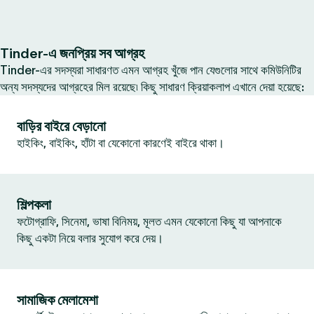
Tinder-এ জনপ্রিয় সব আগ্রহ
Tinder-এর সদস্যরা সাধারণত এমন আগ্রহ খুঁজে পান যেগুলোর সাথে কমিউনিটির
অন্য সদস্যদের আগ্রহের মিল রয়েছে৷ কিছু সাধারণ ক্রিয়াকলাপ এখানে দেয়া হয়েছে:
বাড়ির বাইরে বেড়ানো
হাইকিং, বাইকিং, হাঁটা বা যেকোনো কারণেই বাইরে থাকা।
শিল্পকলা
ফটোগ্রাফি, সিনেমা, ভাষা বিনিময়, মূলত এমন যেকোনো কিছু যা আপনাকে
কিছু একটা নিয়ে বলার সুযোগ করে দেয়।
সামাজিক মেলামেশা