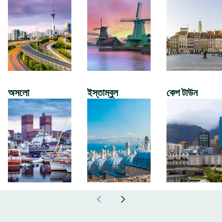
অসলো
ইস্তাম্বুল
কেপ টাউন