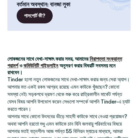
বর্তমান অবস্থান
:
বানজা লুকা
পাসপোর্ট কী?
লোকজনের সাথে দেখা-সাক্ষাৎ করার সময়, আমাদের
নিরাপত্তা সংক্রান্ত
পরামর্শ
ও
কমিউনিটি গাইডলাইন
অনুসরণ করার বিষয়টি সবসময় মনে
রাখবেন।
Tinder হলো নতুন লোকজনের সাথে দেখা-সাক্ষাৎ করার জন্য সেরা অ্যাপ।
আপনার মত একই রকম আগ্রহ রয়েছে এমন কাউকে খুঁজছেন? কোনো
সমস্যা নেই৷ সড়কপথে ভ্রমণ থেকে শুরু করে রাত্রিকালীন মার্কেট পর্যন্ত
যেসব বিষয় আপনি উপভোগ করেন সেগুলো সম্পর্কে আপনি Tinder-এ চ্যাট
করতে পারেন।
আপনার সাথে কোনো উৎসবের ভীড়ে সাহসী কাউকে সাথে নেওয়া প্রয়োজন?
অথবা আপনি হয়তো শুধু এমন কাউকে চান যিনি জলবায়ু পরিবর্তনের বিষয়ে
আপনার মতই যত্নশীল৷ আজ পর্যন্ত 55 বিলিয়ন ম্যাচের মাধ্যমে, আমরা