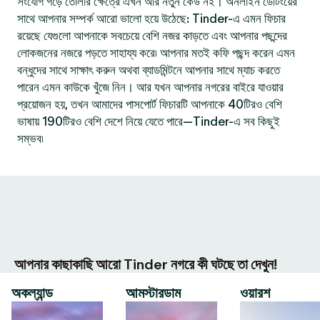
সংযোগ গড়ে তোলার ক্ষেত্রে এখন আর নতুন কেউ নই। অনলাইন ডেটিংয়ের
সাথে আপনার সম্পর্ক আরো ভালো হয়ে উঠেছে: Tinder-এ এমন ফিচার
রয়েছে যেগুলো আপনাকে সবচেয়ে বেশি নজর কাড়তে এবং আপনার পছন্দের
লোকজনের নজরে পড়তে সাহায্য করে৷ আপনার মতই কফি পছন্দ করেন এমন
বন্ধুদের সাথে সাক্ষাৎ করুন অথবা ব্যাডমিন্টনে আপনার সাথে ম্যাচ করতে
পারেন এমন কাউকে খুঁজে নিন। আর যখন আপনার নগরের বাইরে যাওয়ার
প্রয়োজন হয়, তখন আমাদের পাসপোর্ট ফিচারটি আপনাকে 40টিরও বেশি
ভাষায় 190টিরও বেশি দেশে নিয়ে যেতে পারে—Tinder-এ সব কিছুই
সম্ভব৷
আপনার কাছাকাছি আরো Tinder নগরে কী ঘটছে তা দেখুন!
অকল্যান্ড
আমস্টারডাম
ওয়ারশ