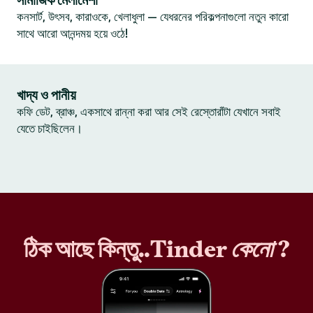
সামাজিক মেলামেশা
কনসার্ট, উৎসব, কারাওকে, খেলাধুলা — যেধরনের পরিকল্পনাগুলো নতুন কারো
সাথে আরো আনন্দময় হয়ে ওঠে!
খাদ্য ও পানীয়
কফি ডেট, ব্রাঞ্চ, একসাথে রান্না করা আর সেই রেস্তোরাঁটা যেখানে সবাই
যেতে চাইছিলেন।
ঠিক আছে কিন্তু..Tinder
কেনো
?