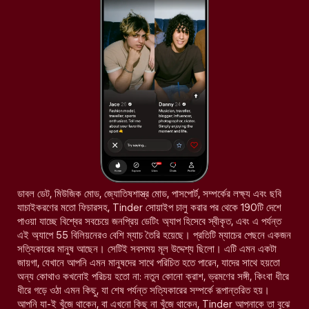
ডাবল ডেট, মিউজিক মোড, জ্যোতিষশাস্ত্র মোড, পাসপোর্ট, সম্পর্কের লক্ষ্য এবং ছবি
যাচাইকরণের মতো ফিচারসহ, Tinder সোয়াইপ চালু করার পর থেকে 190টি দেশে
পাওয়া যাচ্ছে বিশ্বের সবচেয়ে জনপ্রিয় ডেটিং অ্যাপ হিসেবে স্বীকৃত, এবং এ পর্যন্ত
এই অ্যাপে 55 বিলিয়নেরও বেশি ম্যাচ তৈরি হয়েছে। প্রতিটি ম্যাচের পেছনে একজন
সত্যিকারের মানুষ আছেন। সেটিই সবসময় মূল উদ্দেশ্য ছিলো। এটি এমন একটা
জায়গা, যেখানে আপনি এমন মানুষদের সাথে পরিচিত হতে পারেন, যাদের সাথে হয়তো
অন্য কোথাও কখনোই পরিচয় হতো না: নতুন কোনো ক্রাশ, ভ্রমণের সঙ্গী, কিংবা ধীরে
ধীরে গড়ে ওঠা এমন কিছু, যা শেষ পর্যন্ত সত্যিকারের সম্পর্কে রূপান্তরিত হয়।
আপনি যা-ই খুঁজে থাকেন, বা এখনো কিছু না খুঁজে থাকেন, Tinder আপনাকে তা বুঝে