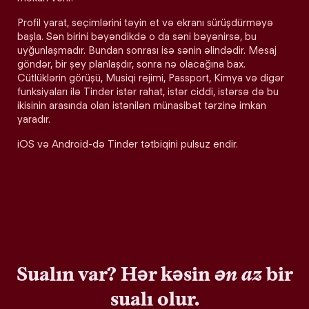
Profil yarat, seçimlərini təyin et və ekranı sürüşdürməyə
başla. Sən birini bəyəndikdə o da səni bəyənirsə, bu
uyğunlaşmadır. Bundan sonrası isə sənin əlindədir. Mesaj
göndər, bir şey planlaşdır, sonra nə olacağına bax.
Cütlüklərin görüşü, Musiqi rejimi, Passport, Kimya və digər
funksiyaları ilə Tinder istər rahat, istər ciddi, istərsə də bu
ikisinin arasında olan istənilən münasibət tərzinə imkan
yaradır.
iOS və Android-də Tinder tətbiqini pulsuz endir.
Sualın var? Hər kəsin
ən az
bir
sualı olur.