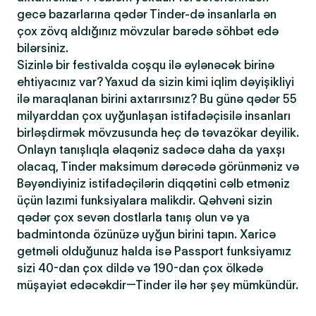
gecə bazarlarına qədər Tinder-də insanlarla ən
çox zövq aldığınız mövzular barədə söhbət edə
bilərsiniz.
Sizinlə bir festivalda coşqu ilə əylənəcək birinə
ehtiyacınız var? Yaxud da sizin kimi iqlim dəyişikliyi
ilə maraqlanan birini axtarırsınız? Bu günə qədər 55
milyarddan çox uyğunlaşan istifadəçisilə insanları
birləşdirmək mövzusunda heç də təvazökar deyilik.
Onlayn tanışlıqla əlaqəniz sadəcə daha da yaxşı
olacaq, Tinder maksimum dərəcədə görünməniz və
Bəyəndiyiniz istifadəçilərin diqqətini cəlb etməniz
üçün lazımi funksiyalara malikdir. Qəhvəni sizin
qədər çox sevən dostlarla tanış olun və ya
badmintonda özünüzə uyğun birini tapın. Xaricə
getməli olduğunuz halda isə Passport funksiyamız
sizi 40-dan çox dildə və 190-dan çox ölkədə
müşayiət edəcəkdir—Tinder ilə hər şey mümkündür.