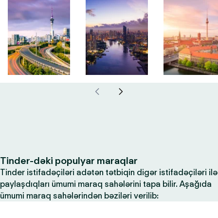
Tinder-dəki populyar maraqlar
Tinder istifadəçiləri adətən tətbiqin digər istifadəçiləri ilə
paylaşdıqları ümumi maraq sahələrini tapa bilir. Aşağıda
ümumi maraq sahələrindən bəziləri verilib: