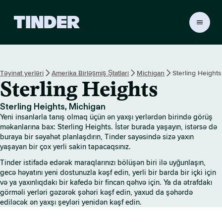
T
i
n
d
e
Təyinat yerləri
Amerika Birləşmiş Ştatları
Michigan
Sterling Heights
r
Sterling Heights
H
o
m
Sterling Heights, Michigan
e
Yeni insanlarla tanış olmaq üçün ən yaxşı yerlərdən birində görüş
məkanlarına bax: Sterling Heights. İstər burada yaşayın, istərsə də
buraya bir səyahət planlaşdırın, Tinder sayəsində sizə yaxın
yaşayan bir çox yerli sakin tapacaqsınız.
Tinder istifadə edərək maraqlarınızı bölüşən biri ilə uyğunlaşın,
gecə həyatını yeni dostunuzla kəşf edin, yerli bir barda bir içki için
və ya yaxınlıqdakı bir kafedə bir fincan qəhvə için. Ya da ətrafdakı
görməli yerləri gəzərək şəhəri kəşf edin, yaxud da şəhərdə
ediləcək ən yaxşı şeyləri yenidən kəşf edin.