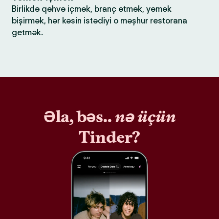
Birlikdə qəhvə içmək, branç etmək, yemək
bişirmək, hər kəsin istədiyi o məşhur restorana
getmək.
Əla, bəs..
nə üçün
Tinder?