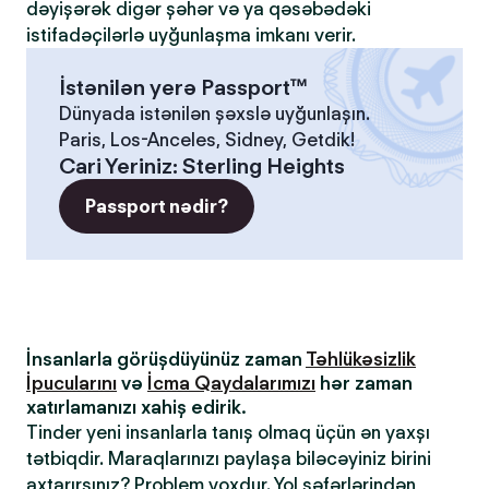
dəyişərək digər şəhər və ya qəsəbədəki
istifadəçilərlə uyğunlaşma imkanı verir.
İstənilən yerə Passport™
Dünyada istənilən şəxslə uyğunlaşın.
Paris, Los-Anceles, Sidney, Getdik!
Cari Yeriniz
:
Sterling Heights
Passport nədir?
İnsanlarla görüşdüyünüz zaman
Təhlükəsizlik
İpucularını
və
İcma Qaydalarımızı
hər zaman
xatırlamanızı xahiş edirik.
Tinder yeni insanlarla tanış olmaq üçün ən yaxşı
tətbiqdir. Maraqlarınızı paylaşa biləcəyiniz birini
axtarırsınız? Problem yoxdur. Yol səfərlərindən