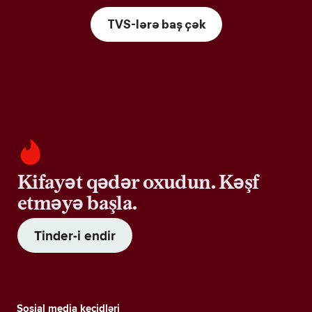
TVS-lərə baş çək
Kifayət qədər oxudun. Kəşf
etməyə başla.
Tinder-i endir
Sosial media keçidləri