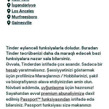
İsgəndəriyyə
Los Anceles
Murfreesboro
Gainesville
Tinder əyləncəli funksiyalarla doludur. Buradan
Tinder təcrübənizi daha da maraqlı edəcək bəzi
funksiyalara nəzər sala bilərsiniz.
Əvvəla, Tinderdən istifadə çox asandır. Sadəcə bir
hesab
yaratmalısınız. Şəxsiyyətinizi göstərmək
üçün profilinizə Maraqlarınızı / Hobbilərinizi, şəkil
və bioqrafiyanızı əlavə etdiyinizdən əmin olun.
Növbəti addımda,
uyğunlaşma
üçün hazırsınız!
Səyahətdən əvvəl
premium abunəliyimizə
daxil
edilmiş
Passport™ funksiyasından
istifadə edə
bilərsiniz. Passport funksiyası sizə məkanınızı