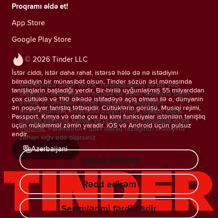
Proqramı əldə et!
App Store
Google Play Store
© 2026 Tinder LLC
İstər ciddi, istər daha rahat, istərsə hələ də nə istədiyini
bilmədiyin bir münasibət olsun, Tinder sözün əsl mənasında
Məxfiliyinizə dəyər veririk. Tərəfdaşlarımız və biz veb-
tanışlıqların başladığı yerdir. Bir-birilə uyğunlaşmış 55 milyarddan
saytımızın auditoriyasını ölçmək və sizləri təkliflərlə təmin
çox cütlüklə və 190 ölkədə istifadəyə açıq olması ilə o, dünyanın
etmək, o cümlədən Tinder marketinq fəaliyyətini
ən populyar tanışlıq tətbiqidir. Cütlüklərin görüşü, Musiqi rejimi,
təkimlləşdirmək məqsədilə izləyicilərdən istifadə edirik.
Passport, Kimya və daha çox bu kimi funksiyalar istənilən tanışlıq
İstifadə etdiyimiz kukilər və provayderlər haqqında ətraflı
üçün mükəmməl zəmin yaradır. iOS və Android üçün pulsuz
məlumat.
Parametrlərə daxil olaraq razılığınızı istədiyiniz
endir.
zaman ləğv edə bilərsiniz.
Azerbaijani
Qəbul edirəm
Rədd edirəm
Seçimlərimi fərdiləşdir