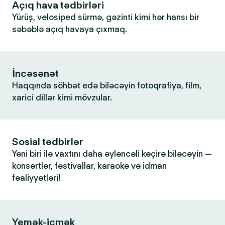
Açıq hava tədbirləri
Yürüş, velosiped sürmə, gəzinti kimi hər hansı bir
səbəblə açıq havaya çıxmaq.
İncəsənət
Haqqında söhbət edə biləcəyin fotoqrafiya, film,
xarici dillər kimi mövzular.
Sosial tədbirlər
Yeni biri ilə vaxtını daha əyləncəli keçirə biləcəyin —
konsertlər, festivallar, karaoke və idman
fəaliyyətləri!
Yemək-içmək