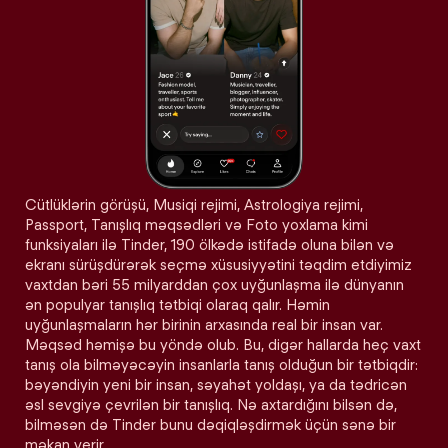
Cütlüklərin görüşü, Musiqi rejimi, Astrologiya rejimi,
Passport, Tanışlıq məqsədləri və Foto yoxlama kimi
funksiyaları ilə Tinder, 190 ölkədə istifadə oluna bilən və
ekranı sürüşdürərək seçmə xüsusiyyətini təqdim etdiyimiz
vaxtdan bəri 55 milyarddan çox uyğunlaşma ilə dünyanın
ən populyar tanışlıq tətbiqi olaraq qalır. Həmin
uyğunlaşmaların hər birinin arxasında real bir insan var.
Məqsəd həmişə bu yöndə olub. Bu, digər hallarda heç vaxt
tanış ola bilməyəcəyin insanlarla tanış olduğun bir tətbiqdir:
bəyəndiyin yeni bir insan, səyahət yoldaşı, ya da tədricən
əsl sevgiyə çevrilən bir tanışlıq. Nə axtardığını bilsən də,
bilməsən də Tinder bunu dəqiqləşdirmək üçün sənə bir
məkan verir.