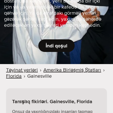
dostunuzla kəşf edin, yerli bir barda bir içki
için və ya yaxınlıqdakı bir kafedə bir fincan
qəhvə için. Ya da ətrafdakı görməli yerləri
gəzərək şəhəri kəşf edin, yaxud da şəhərdə
ediləcək ən yaxşı şeyləri yenidən kəşf edin.
İndi qoşul
Təyinat yerləri
›
Amerika Birləşmiş Ştatları
›
Florida
›
Gainesville
Tanışlıq fikirləri. Gainesville, Florida
Onsuz da yaxınlığınızdakı insanları tapmaq