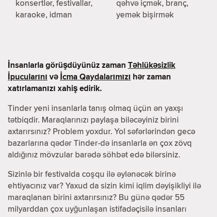
konsertlər, festivallar,
qəhvə içmək, branç,
karaoke, idman
yemək bişirmək
İnsanlarla görüşdüyünüz zaman
Təhlükəsizlik
İpucularını
və
İcma Qaydalarımızı
hər zaman
xatırlamanızı xahiş edirik.
Tinder yeni insanlarla tanış olmaq üçün ən yaxşı
tətbiqdir. Maraqlarınızı paylaşa biləcəyiniz birini
axtarırsınız? Problem yoxdur. Yol səfərlərindən gecə
bazarlarına qədər Tinder-də insanlarla ən çox zövq
aldığınız mövzular barədə söhbət edə bilərsiniz.
Sizinlə bir festivalda coşqu ilə əylənəcək birinə
ehtiyacınız var? Yaxud da sizin kimi iqlim dəyişikliyi ilə
maraqlanan birini axtarırsınız? Bu günə qədər 55
milyarddan çox uyğunlaşan istifadəçisilə insanları