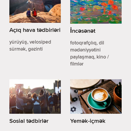
Açıq hava tədbirləri
İncəsənət
yürüyüş, velosiped
fotoqrafçılıq, dil
sürmək, gəzinti
mədəniyyətini
paylaşmaq, kino /
filmlər
Sosial tədbirlər
Yemək-içmək