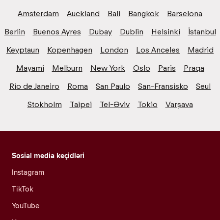
Amsterdam
Auckland
Bali
Bangkok
Barselona
Berlin
Buenos Ayres
Dubay
Dublin
Helsinki
İstanbul
Keyptaun
Kopenhagen
London
Los Anceles
Madrid
Mayami
Melburn
New York
Oslo
Paris
Praqa
Rio de Janeiro
Roma
San Paulo
San-Fransisko
Seul
Stokholm
Taipei
Tel-Əviv
Tokio
Varşava
Sosial media keçidləri
Instagram
TikTok
YouTube