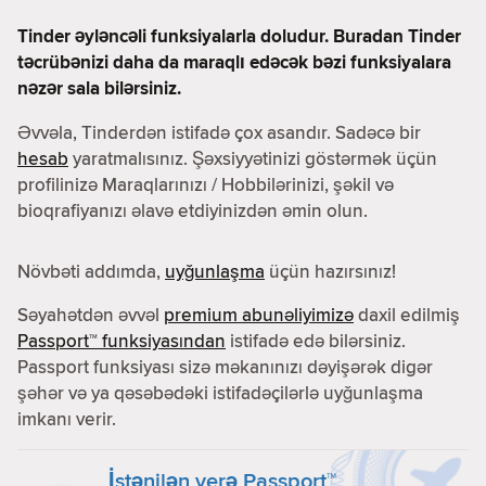
Tinder əyləncəli funksiyalarla doludur. Buradan Tinder
təcrübənizi daha da maraqlı edəcək bəzi funksiyalara
nəzər sala bilərsiniz.
Əvvəla, Tinderdən istifadə çox asandır. Sadəcə bir
hesab
yaratmalısınız. Şəxsiyyətinizi göstərmək üçün
profilinizə Maraqlarınızı / Hobbilərinizi, şəkil və
bioqrafiyanızı əlavə etdiyinizdən əmin olun.
Növbəti addımda,
uyğunlaşma
üçün hazırsınız!
Səyahətdən əvvəl
premium abunəliyimizə
daxil edilmiş
Passport™ funksiyasından
istifadə edə bilərsiniz.
Passport funksiyası sizə məkanınızı dəyişərək digər
şəhər və ya qəsəbədəki istifadəçilərlə uyğunlaşma
imkanı verir.
İstənilən yerə Passport™