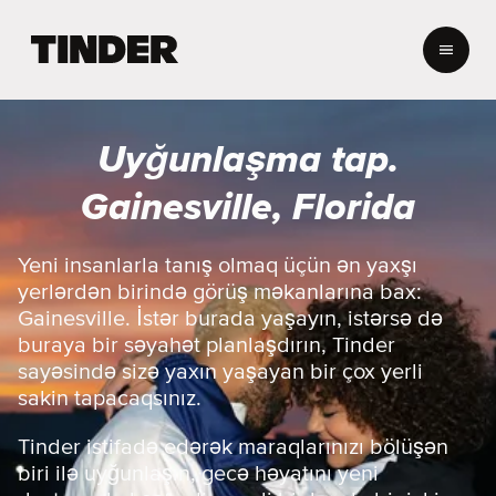
T
i
n
d
e
Uyğunlaşma tap.
r
H
Gainesville, Florida
o
m
e
Yeni insanlarla tanış olmaq üçün ən yaxşı
yerlərdən birində görüş məkanlarına bax:
Gainesville. İstər burada yaşayın, istərsə də
buraya bir səyahət planlaşdırın, Tinder
sayəsində sizə yaxın yaşayan bir çox yerli
sakin tapacaqsınız.
Tinder istifadə edərək maraqlarınızı bölüşən
biri ilə uyğunlaşın, gecə həyatını yeni