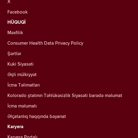
X
Facebook
HÜQUQİ
Məxfilik
Consumer Health Data Privacy Policy
Şərtlər
Kuki Siyasəti
Əqli mülkiyyət
İcma Təlimatları
Kolorado ştatının Təhlükəsizlik Siyasəti barədə məlumat
İcma məlumatı
Əlçatanlıq haqqında bəyanat
Karyera
Karyera Portalı