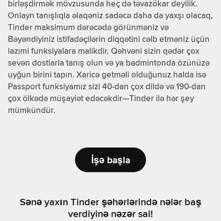
birləşdirmək mövzusunda heç də təvazökar deyilik.
Onlayn tanışlıqla əlaqəniz sadəcə daha da yaxşı olacaq,
Tinder maksimum dərəcədə görünməniz və
Bəyəndiyiniz istifadəçilərin diqqətini cəlb etməniz üçün
lazımi funksiyalara malikdir. Qəhvəni sizin qədər çox
sevən dostlarla tanış olun və ya badmintonda özünüzə
uyğun birini tapın. Xaricə getməli olduğunuz halda isə
Passport funksiyamız sizi 40-dan çox dildə və 190-dan
çox ölkədə müşayiət edəcəkdir—Tinder ilə hər şey
mümkündür.
İşə başla
Sənə yaxın Tinder şəhərlərində nələr baş
verdiyinə nəzər sal!