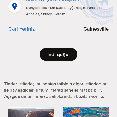
Dünyada istənilən şəxslə uyğunlaşın. Paris, Los-
Anceles, Sidney, Getdik!
Cari Yeriniz
Gainesville
İndi qoşul
Tinder istifadəçiləri adətən tətbiqin digər istifadəçiləri
ilə paylaşdıqları ümumi maraq sahələrini tapa bilir.
Aşağıda ümumi maraq sahələrindən bəziləri verilib: