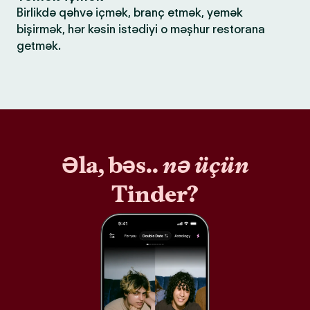
Birlikdə qəhvə içmək, branç etmək, yemək
bişirmək, hər kəsin istədiyi o məşhur restorana
getmək.
Əla, bəs..
nə üçün
Tinder?