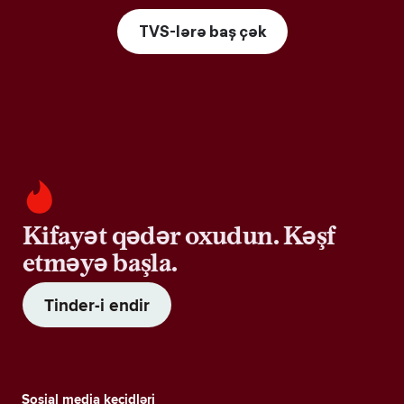
TVS-lərə baş çək
Kifayət qədər oxudun. Kəşf
etməyə başla.
Tinder-i endir
Sosial media keçidləri