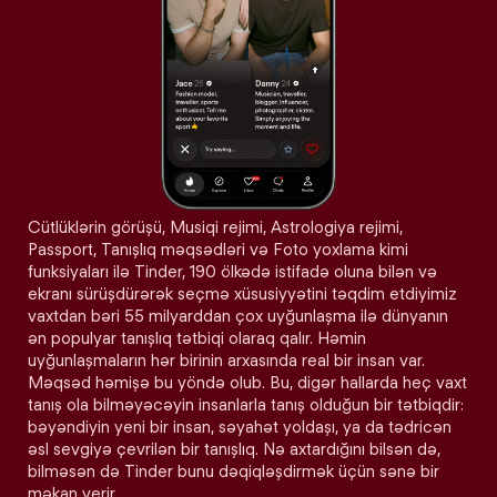
Cütlüklərin görüşü, Musiqi rejimi, Astrologiya rejimi,
Passport, Tanışlıq məqsədləri və Foto yoxlama kimi
funksiyaları ilə Tinder, 190 ölkədə istifadə oluna bilən və
ekranı sürüşdürərək seçmə xüsusiyyətini təqdim etdiyimiz
vaxtdan bəri 55 milyarddan çox uyğunlaşma ilə dünyanın
ən populyar tanışlıq tətbiqi olaraq qalır. Həmin
uyğunlaşmaların hər birinin arxasında real bir insan var.
Məqsəd həmişə bu yöndə olub. Bu, digər hallarda heç vaxt
tanış ola bilməyəcəyin insanlarla tanış olduğun bir tətbiqdir:
bəyəndiyin yeni bir insan, səyahət yoldaşı, ya da tədricən
əsl sevgiyə çevrilən bir tanışlıq. Nə axtardığını bilsən də,
bilməsən də Tinder bunu dəqiqləşdirmək üçün sənə bir
məkan verir.