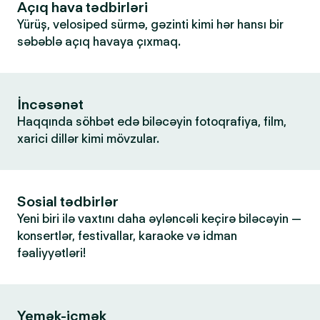
Açıq hava tədbirləri
Yürüş, velosiped sürmə, gəzinti kimi hər hansı bir
səbəblə açıq havaya çıxmaq.
İncəsənət
Haqqında söhbət edə biləcəyin fotoqrafiya, film,
xarici dillər kimi mövzular.
Sosial tədbirlər
Yeni biri ilə vaxtını daha əyləncəli keçirə biləcəyin —
konsertlər, festivallar, karaoke və idman
fəaliyyətləri!
Yemək-içmək