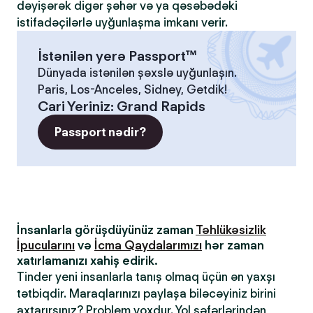
dəyişərək digər şəhər və ya qəsəbədəki
istifadəçilərlə uyğunlaşma imkanı verir.
İstənilən yerə Passport™
Dünyada istənilən şəxslə uyğunlaşın.
Paris, Los-Anceles, Sidney, Getdik!
Cari Yeriniz
:
Grand Rapids
Passport nədir?
İnsanlarla görüşdüyünüz zaman
Təhlükəsizlik
İpucularını
və
İcma Qaydalarımızı
hər zaman
xatırlamanızı xahiş edirik.
Tinder yeni insanlarla tanış olmaq üçün ən yaxşı
tətbiqdir. Maraqlarınızı paylaşa biləcəyiniz birini
axtarırsınız? Problem yoxdur. Yol səfərlərindən