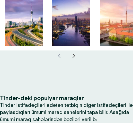
Tinder-dəki populyar maraqlar
Tinder istifadəçiləri adətən tətbiqin digər istifadəçiləri ilə
paylaşdıqları ümumi maraq sahələrini tapa bilir. Aşağıda
ümumi maraq sahələrindən bəziləri verilib: