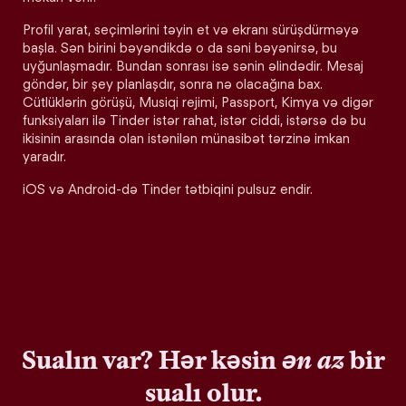
Profil yarat, seçimlərini təyin et və ekranı sürüşdürməyə
başla. Sən birini bəyəndikdə o da səni bəyənirsə, bu
uyğunlaşmadır. Bundan sonrası isə sənin əlindədir. Mesaj
göndər, bir şey planlaşdır, sonra nə olacağına bax.
Cütlüklərin görüşü, Musiqi rejimi, Passport, Kimya və digər
funksiyaları ilə Tinder istər rahat, istər ciddi, istərsə də bu
ikisinin arasında olan istənilən münasibət tərzinə imkan
yaradır.
iOS və Android-də Tinder tətbiqini pulsuz endir.
Sualın var? Hər kəsin
ən az
bir
sualı olur.