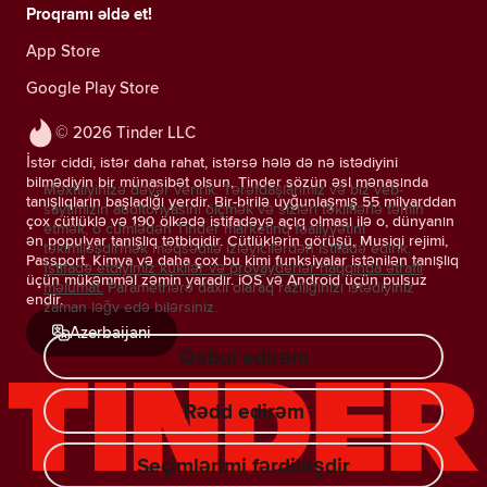
Proqramı əldə et!
App Store
Google Play Store
© 2026 Tinder LLC
İstər ciddi, istər daha rahat, istərsə hələ də nə istədiyini
bilmədiyin bir münasibət olsun, Tinder sözün əsl mənasında
Məxfiliyinizə dəyər veririk. Tərəfdaşlarımız və biz veb-
tanışlıqların başladığı yerdir. Bir-birilə uyğunlaşmış 55 milyarddan
saytımızın auditoriyasını ölçmək və sizləri təkliflərlə təmin
çox cütlüklə və 190 ölkədə istifadəyə açıq olması ilə o, dünyanın
etmək, o cümlədən Tinder marketinq fəaliyyətini
ən populyar tanışlıq tətbiqidir. Cütlüklərin görüşü, Musiqi rejimi,
təkimlləşdirmək məqsədilə izləyicilərdən istifadə edirik.
Passport, Kimya və daha çox bu kimi funksiyalar istənilən tanışlıq
İstifadə etdiyimiz kukilər və provayderlər haqqında ətraflı
üçün mükəmməl zəmin yaradır. iOS və Android üçün pulsuz
məlumat.
Parametrlərə daxil olaraq razılığınızı istədiyiniz
endir.
zaman ləğv edə bilərsiniz.
Azerbaijani
Qəbul edirəm
Rədd edirəm
Seçimlərimi fərdiləşdir