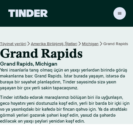
T
i
n
d
e
Təyinat yerləri
Amerika Birləşmiş Ştatları
Michigan
Grand Rapids
r
Grand Rapids
H
o
m
Grand Rapids, Michigan
e
Yeni insanlarla tanış olmaq üçün ən yaxşı yerlərdən birində görüş
məkanlarına bax: Grand Rapids. İstər burada yaşayın, istərsə də
buraya bir səyahət planlaşdırın, Tinder sayəsində sizə yaxın
yaşayan bir çox yerli sakin tapacaqsınız.
Tinder istifadə edərək maraqlarınızı bölüşən biri ilə uyğunlaşın,
gecə həyatını yeni dostunuzla kəşf edin, yerli bir barda bir içki için
və ya yaxınlıqdakı bir kafedə bir fincan qəhvə için. Ya da ətrafdakı
görməli yerləri gəzərək şəhəri kəşf edin, yaxud da şəhərdə
ediləcək ən yaxşı şeyləri yenidən kəşf edin.