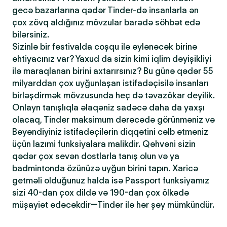
gecə bazarlarına qədər Tinder-də insanlarla ən
çox zövq aldığınız mövzular barədə söhbət edə
bilərsiniz.
Sizinlə bir festivalda coşqu ilə əylənəcək birinə
ehtiyacınız var? Yaxud da sizin kimi iqlim dəyişikliyi
ilə maraqlanan birini axtarırsınız? Bu günə qədər 55
milyarddan çox uyğunlaşan istifadəçisilə insanları
birləşdirmək mövzusunda heç də təvazökar deyilik.
Onlayn tanışlıqla əlaqəniz sadəcə daha da yaxşı
olacaq, Tinder maksimum dərəcədə görünməniz və
Bəyəndiyiniz istifadəçilərin diqqətini cəlb etməniz
üçün lazımi funksiyalara malikdir. Qəhvəni sizin
qədər çox sevən dostlarla tanış olun və ya
badmintonda özünüzə uyğun birini tapın. Xaricə
getməli olduğunuz halda isə Passport funksiyamız
sizi 40-dan çox dildə və 190-dan çox ölkədə
müşayiət edəcəkdir—Tinder ilə hər şey mümkündür.