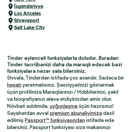
İsgəndəriyyə
Los Anceles
Shreveport
Salt Lake City
Tinder əyləncəli funksiyalarla doludur. Buradan
Tinder təcrübənizi daha da maraqlı edəcək bəzi
funksiyalara nəzər sala bilərsiniz.
Əvvəla, Tinderdən istifadə çox asandır. Sadəcə bir
hesab
yaratmalısınız. Şəxsiyyətinizi göstərmək
üçün profilinizə Maraqlarınızı / Hobbilərinizi, şəkil
və bioqrafiyanızı əlavə etdiyinizdən əmin olun.
Növbəti addımda,
uyğunlaşma
üçün hazırsınız!
Səyahətdən əvvəl
premium abunəliyimizə
daxil
edilmiş
Passport™ funksiyasından
istifadə edə
bilərsiniz. Passport funksiyası sizə məkanınızı