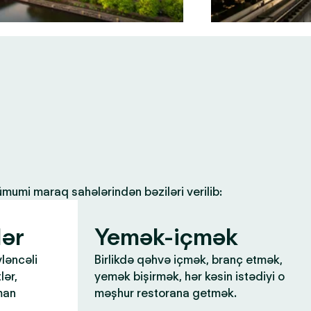
 ümumi maraq sahələrindən bəziləri verilib:
lər
Yemək-içmək
yləncəli
Birlikdə qəhvə içmək, branç etmək,
lər,
yemək bişirmək, hər kəsin istədiyi o
man
məşhur restorana getmək.