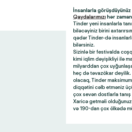
İnsanlarla görüşdüyünü
Qaydalarımızı
hər zaman x
Tinder yeni insanlarla tan
biləcəyiniz birini axtarır
qədər Tinder-də insanlar
bilərsiniz.
Sizinlə bir festivalda coş
kimi iqlim dəyişikliyi ilə 
milyarddan çox uyğunlaşan
heç də təvazökar deyilik.
olacaq, Tinder maksimum 
diqqətini cəlb etməniz üçü
çox sevən dostlarla tanış
Xaricə getməli olduğunuz 
və 190-dan çox ölkədə mü