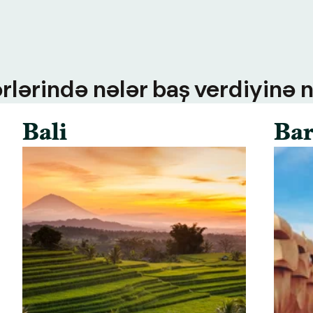
rlərində nələr baş verdiyinə n
Bali
Bar