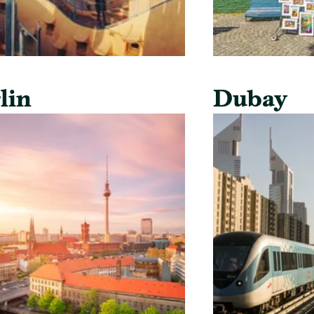
lin
Dubay