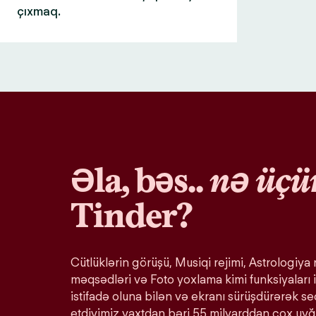
çıxmaq.
Əla, bəs..
nə üçü
Tinder?
Cütlüklərin görüşü, Musiqi rejimi, Astrologiya r
məqsədləri və Foto yoxlama kimi funksiyaları i
istifadə oluna bilən və ekranı sürüşdürərək s
etdiyimiz vaxtdan bəri 55 milyarddan çox uy