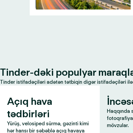
Tinder-dəki populyar maraql
Tinder istifadəçiləri adətən tətbiqin digər istifadəçiləri 
Açıq hava
İncəs
tədbirləri
Haqqında s
fotoqrafiya,
Yürüş, velosiped sürmə, gəzinti kimi
mövzular.
hər hansı bir səbəblə açıq havaya