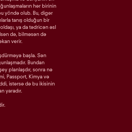
yğunlaşmaların hər birinin
bu yöndə olub. Bu, digər
larla tanış olduğun bir
oldaşı, ya da tədricən əsl
bilsən də, bilməsən də
kan verir.
ürüşdürməyə başla. Sən
yğunlaşmadır. Bundan
 şey planlaşdır, sonra nə
imi, Passport, Kimya və
iddi, istərsə də bu ikisinin
n yaradır.
ir.