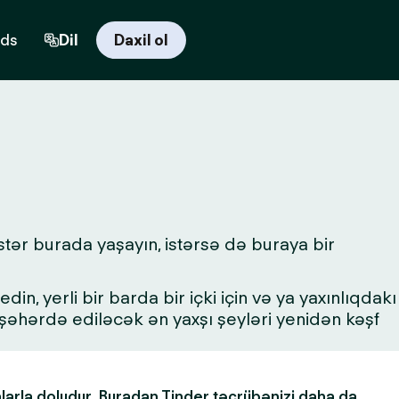
rds
Dil
Daxil ol
stər burada yaşayın, istərsə də buraya bir
in, yerli bir barda bir içki için və ya yaxınlıqdakı
a şəhərdə ediləcək ən yaxşı şeyləri yenidən kəşf
alarla doludur. Buradan Tinder təcrübənizi daha da