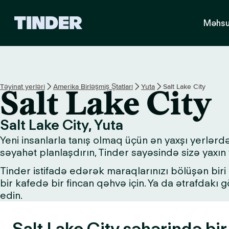
T
Məhsu
i
n
d
e
r
H
Təyinat yerləri
Amerika Birləşmiş Ştatları
Yuta
Salt Lake City
Salt Lake City
o
m
e
Salt Lake City, Yuta
Yeni insanlarla tanış olmaq üçün ən yaxşı yerlərdə
səyahət planlaşdırın, Tinder sayəsində sizə yaxın 
Tinder istifadə edərək maraqlarınızı bölüşən biri i
bir kafedə bir fincan qəhvə için. Ya da ətrafdakı
edin.
Salt Lake City şəhərində bi