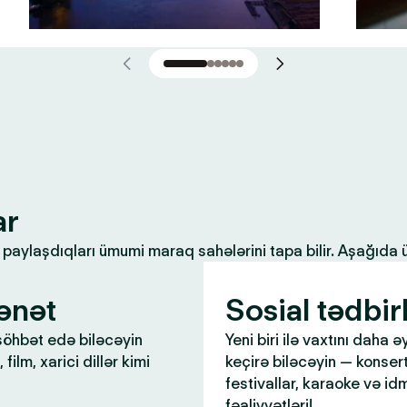
ar
ilə paylaşdıqları ümumi maraq sahələrini tapa bilir. Aşağıda
ənət
Sosial tədbir
öhbət edə biləcəyin
Yeni biri ilə vaxtını daha ə
 film, xarici dillər kimi
keçirə biləcəyin — konsert
festivallar, karaoke və id
fəaliyyətləri!