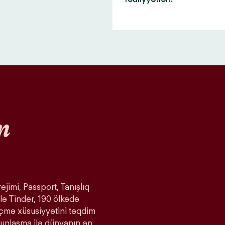
n
ejimi, Passport, Tanışlıq
lə Tinder, 190 ölkədə
eçmə xüsusiyyətini təqdim
ğunlaşma ilə dünyanın ən