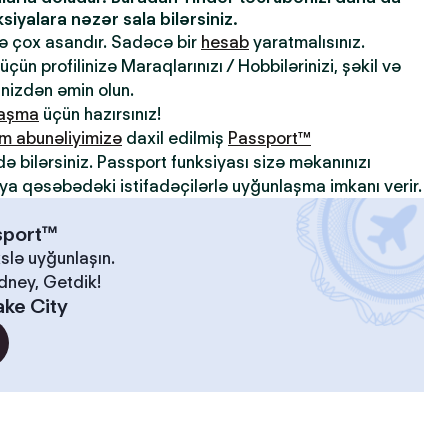
iyalara nəzər sala bilərsiniz.
də çox asandır. Sadəcə bir
hesab
yaratmalısınız.
çün profilinizə Maraqlarınızı / Hobbilərinizi, şəkil və
inizdən əmin olun.
laşma
üçün hazırsınız!
m abunəliyimizə
daxil edilmiş
Passport™
də bilərsiniz. Passport funksiyası sizə məkanınızı
ya qəsəbədəki istifadəçilərlə uyğunlaşma imkanı verir.
ssport™
slə uyğunlaşın.
idney, Getdik!
ake City