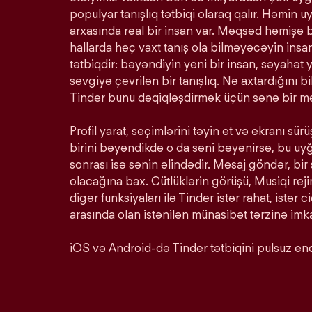
populyar tanışlıq tətbiqi olaraq qalır. Həmin u
arxasında real bir insan var. Məqsəd həmişə 
hallarda heç vaxt tanış ola bilməyəcəyin insan
tətbiqdir: bəyəndiyin yeni bir insan, səyahət y
sevgiyə çevrilən bir tanışlıq. Nə axtardığını 
Tinder bunu dəqiqləşdirmək üçün sənə bir mə
Profil yarat, seçimlərini təyin et və ekranı s
birini bəyəndikdə o da səni bəyənirsə, bu u
sonrası isə sənin əlindədir. Mesaj göndər, bir
olacağına bax. Cütlüklərin görüşü, Musiqi rej
digər funksiyaları ilə Tinder istər rahat, istər c
arasında olan istənilən münasibət tərzinə imka
iOS və Android-də Tinder tətbiqini pulsuz end