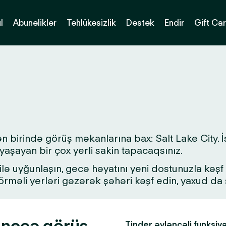
l
Abunəliklər
Təhlükəsizlik
Dəstək
Endir
Gift Ca
n birində görüş məkanlarına bax: Salt Lake City. İ
yaşayan bir çox yerli sakin tapacaqsınız.
lə uyğunlaşın, gecə həyatını yeni dostunuzla kəşf ed
 görməli yerləri gəzərək şəhəri kəşf edin, yaxud d
r neçə görüş
Tinder əyləncəli funksiy