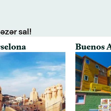
əzər sal!
selona
Buenos A