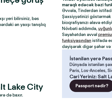
maraqlı edəcək bəzi funks
Əvvəla, Tinderdən istifa
Şəxsiyyətinizi göstərmək ü
 yeri bilirsiniz, bəs
bioqrafiyanızı əlavə etdiy
əhərdəki ən yaxşı tanışlıq
Növbəti addımda,
uyğun
Səyahətdən əvvəl
premiu
funksiyasından
istifadə e
dəyişərək digər şəhər və 
İstənilən yerə Pa
Dünyada istənilən şəx
Paris, Los-Anceles, S
Cari Yeriniz
:
Salt L
lt Lake City
Passport nədir?
ərə də baxır.