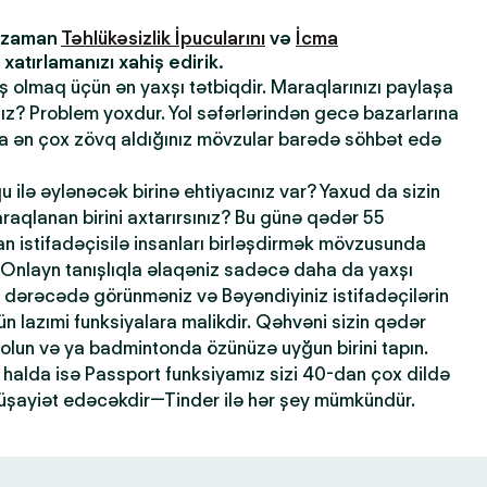
z zaman
Təhlükəsizlik İpucularını
və
İcma
atırlamanızı xahiş edirik.
ış olmaq üçün ən yaxşı tətbiqdir. Maraqlarınızı paylaşa
sınız? Problem yoxdur. Yol səfərlərindən gecə bazarlarına
la ən çox zövq aldığınız mövzular barədə söhbət edə
qu ilə əylənəcək birinə ehtiyacınız var? Yaxud da sizin
maraqlanan birini axtarırsınız? Bu günə qədər 55
 istifadəçisilə insanları birləşdirmək mövzusunda
 Onlayn tanışlıqla əlaqəniz sadəcə daha da yaxşı
dərəcədə görünməniz və Bəyəndiyiniz istifadəçilərin
n lazımi funksiyalara malikdir. Qəhvəni sizin qədər
 olun və ya badmintonda özünüzə uyğun birini tapın.
halda isə Passport funksiyamız sizi 40-dan çox dildə
şayiət edəcəkdir—Tinder ilə hər şey mümkündür.