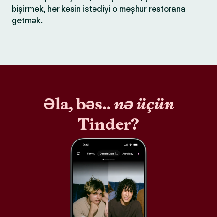
bişirmək, hər kəsin istədiyi o məşhur restorana
getmək.
Əla, bəs..
nə üçün
Tinder?