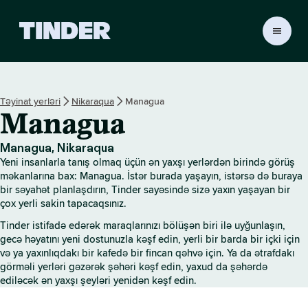
T
i
n
d
e
Təyinat yerləri
Nikaraqua
Managua
r
Managua
H
o
m
Managua, Nikaraqua
e
Yeni insanlarla tanış olmaq üçün ən yaxşı yerlərdən birində görüş
məkanlarına bax: Managua. İstər burada yaşayın, istərsə də buraya
bir səyahət planlaşdırın, Tinder sayəsində sizə yaxın yaşayan bir
çox yerli sakin tapacaqsınız.
Tinder istifadə edərək maraqlarınızı bölüşən biri ilə uyğunlaşın,
gecə həyatını yeni dostunuzla kəşf edin, yerli bir barda bir içki için
və ya yaxınlıqdakı bir kafedə bir fincan qəhvə için. Ya da ətrafdakı
görməli yerləri gəzərək şəhəri kəşf edin, yaxud da şəhərdə
ediləcək ən yaxşı şeyləri yenidən kəşf edin.