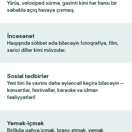
Yürüş, velosiped sürmə, gəzinti kimi hər hansı bir
səbəblə açıq havaya çıxmaq.
İncəsənət
Haqqında söhbət edə biləcəyin fotoqrafiya, film,
xarici dillər kimi mövzular.
Sosial tədbirlər
Yeni biri ilə vaxtını daha əyləncəli keçirə biləcəyin —
konsertlər, festivallar, karaoke və idman
fəaliyyətləri!
Yemək-içmək
Birlikdə qəhvə içmək, branç etmək, yemək