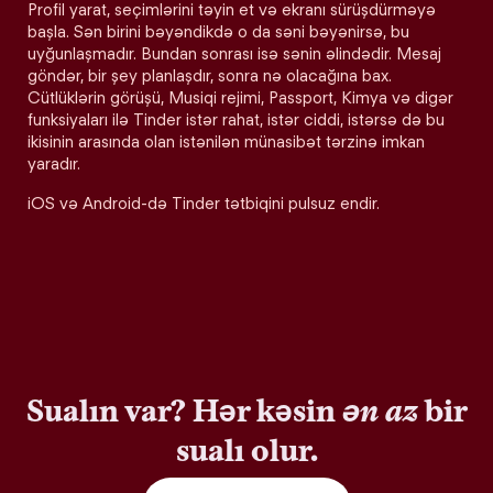
Profil yarat, seçimlərini təyin et və ekranı sürüşdürməyə
başla. Sən birini bəyəndikdə o da səni bəyənirsə, bu
uyğunlaşmadır. Bundan sonrası isə sənin əlindədir. Mesaj
göndər, bir şey planlaşdır, sonra nə olacağına bax.
Cütlüklərin görüşü, Musiqi rejimi, Passport, Kimya və digər
funksiyaları ilə Tinder istər rahat, istər ciddi, istərsə də bu
ikisinin arasında olan istənilən münasibət tərzinə imkan
yaradır.
iOS və Android-də Tinder tətbiqini pulsuz endir.
Sualın var? Hər kəsin
ən az
bir
sualı olur.