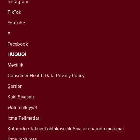
Instagram
TikTok
YouTube
X
Facebook
HÜQUQİ
Məxfilik
Consumer Health Data Privacy Policy
Şərtlər
Kuki Siyasəti
Əqli mülkiyyət
İcma Təlimatları
Kolorado ştatının Təhlükəsizlik Siyasəti barədə məlumat
İcma məlumatı