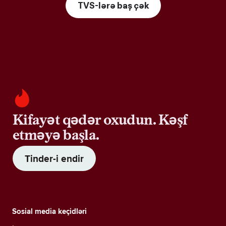
TVS-lərə baş çək
Kifayət qədər oxudun. Kəşf
etməyə başla.
Tinder-i endir
Sosial media keçidləri