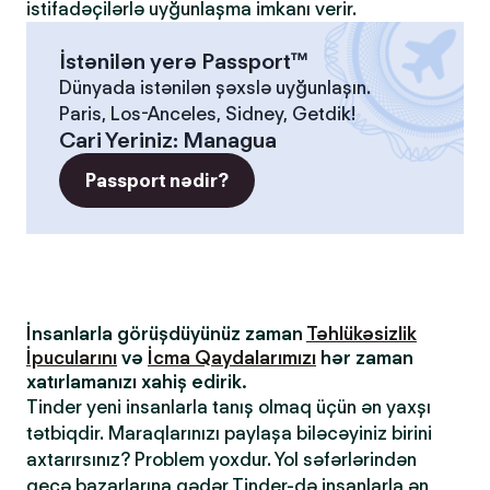
istifadəçilərlə uyğunlaşma imkanı verir.
İstənilən yerə Passport™
Dünyada istənilən şəxslə uyğunlaşın.
Paris, Los-Anceles, Sidney, Getdik!
Cari Yeriniz
:
Managua
Passport nədir?
İnsanlarla görüşdüyünüz zaman
Təhlükəsizlik
İpucularını
və
İcma Qaydalarımızı
hər zaman
xatırlamanızı xahiş edirik.
Tinder yeni insanlarla tanış olmaq üçün ən yaxşı
tətbiqdir. Maraqlarınızı paylaşa biləcəyiniz birini
axtarırsınız? Problem yoxdur. Yol səfərlərindən
gecə bazarlarına qədər Tinder-də insanlarla ən