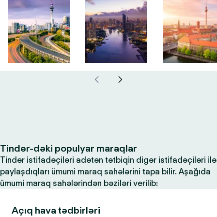
Tinder-dəki populyar maraqlar
Tinder istifadəçiləri adətən tətbiqin digər istifadəçiləri ilə
paylaşdıqları ümumi maraq sahələrini tapa bilir. Aşağıda
ümumi maraq sahələrindən bəziləri verilib:
Açıq hava tədbirləri