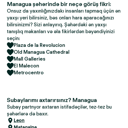
Managua şəhərində bir neçə görüş fikri:
Onsuz da yaxınlığınızdakı insanları tapmaq üçün ən
yaxşı yeri bilirsiniz, bəs onları hara aparacağınızı
bilirsinizmi? Sizi anlayırıq. Şəhərdəki ən yaxşı
tanışlıq məkanları və əla fikirlərdən bəyəndiyinizi
seçin:
Plaza de la Revolucion
Old Managua Cathedral
Mall Galleries
El Malecon
Metrocentro
Subaylarımı axtarırsınız? Managua
Subay partnyor axtaran istifadəçilər, tez-tez bu
şəhərlərə də baxır.
Leon
Matagalpa