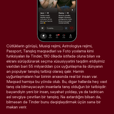
Cütlüklərin görüşü, Musiqi rejimi, Astrologiya rejimi,
Passport, Tanışlıq məqsədləri və Foto yoxlama kimi
funksiyaları ilə Tinder, 190 ölkədə istifadə oluna bilən və
ekranı sürüşdürərək seçmə xüsusiyyətini təqdim etdiyimiz
vaxtdan bəri 55 milyarddan çox uyğunlaşma ilə dünyanın
ən populyar tanışlıq tətbiqi olaraq qalır. Həmin
uyğunlaşmaların hər birinin arxasında real bir insan var.
Məqsəd həmişə bu yöndə olub. Bu, digər hallarda heç vaxt
tanış ola bilməyəcəyin insanlarla tanış olduğun bir tətbiqdir:
bəyəndiyin yeni bir insan, səyahət yoldaşı, ya da tədricən
əsl sevgiyə çevrilən bir tanışlıq. Nə axtardığını bilsən də,
bilməsən də Tinder bunu dəqiqləşdirmək üçün sənə bir
məkan verir.