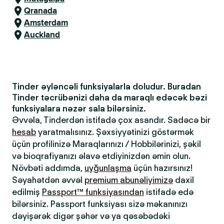
Qranada
Amsterdam
Auckland
Tinder əyləncəli funksiyalarla doludur. Buradan
Tinder təcrübənizi daha da maraqlı edəcək bəzi
funksiyalara nəzər sala bilərsiniz.
Əvvəla, Tinderdən istifadə çox asandır. Sadəcə bir
hesab
yaratmalısınız. Şəxsiyyətinizi göstərmək
üçün profilinizə Maraqlarınızı / Hobbilərinizi, şəkil
və bioqrafiyanızı əlavə etdiyinizdən əmin olun.
Növbəti addımda,
uyğunlaşma
üçün hazırsınız!
Səyahətdən əvvəl
premium abunəliyimizə
daxil
edilmiş
Passport™ funksiyasından
istifadə edə
bilərsiniz. Passport funksiyası sizə məkanınızı
dəyişərək digər şəhər və ya qəsəbədəki