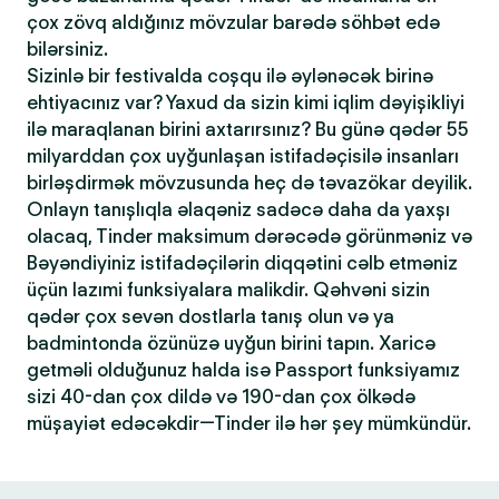
çox zövq aldığınız mövzular barədə söhbət edə
bilərsiniz.
Sizinlə bir festivalda coşqu ilə əylənəcək birinə
ehtiyacınız var? Yaxud da sizin kimi iqlim dəyişikliyi
ilə maraqlanan birini axtarırsınız? Bu günə qədər 55
milyarddan çox uyğunlaşan istifadəçisilə insanları
birləşdirmək mövzusunda heç də təvazökar deyilik.
Onlayn tanışlıqla əlaqəniz sadəcə daha da yaxşı
olacaq, Tinder maksimum dərəcədə görünməniz və
Bəyəndiyiniz istifadəçilərin diqqətini cəlb etməniz
üçün lazımi funksiyalara malikdir. Qəhvəni sizin
qədər çox sevən dostlarla tanış olun və ya
badmintonda özünüzə uyğun birini tapın. Xaricə
getməli olduğunuz halda isə Passport funksiyamız
sizi 40-dan çox dildə və 190-dan çox ölkədə
müşayiət edəcəkdir—Tinder ilə hər şey mümkündür.