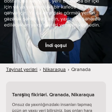
dostunuzla kəşf edin, yerli bir barda bir içki
için və ya yaxınlıqdakı bir kafedə bir fincan
qəhvə için. Ya da ətrafdakı görməli yerləri
gəzərək şəhəri kəşf edin, yaxud da şəhərdə
ediləcək ən yaxşı şeyləri yenidən kəşf edin.
İndi qoşul
Təyinat yerləri
›
Nikaraqua
›
Qranada
Tanışlıq fikirləri. Qranada, Nikaraqua
Onsuz da yaxınlığınızdakı insanları tapmaq
üçün ən yaxşı yeri bilirsiniz, bəs onları hara