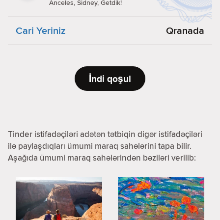
Anceles, Sidney, Getdik!
Cari Yeriniz
Qranada
İndi qoşul
Tinder istifadəçiləri adətən tətbiqin digər istifadəçiləri
ilə paylaşdıqları ümumi maraq sahələrini tapa bilir.
Aşağıda ümumi maraq sahələrindən bəziləri verilib: