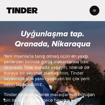
T
i
n
d
e
Uyğunlaşma tap.
r
H
Qranada, Nikaraqua
o
m
e
Yeni insanlarla tanış olmaq üçün ən yaxşı
yerlərdən birində görüş məkanlarına bax:
Qranada. İstər burada yaşayın, istərsə də
buraya bir səyahət planlaşdırın, Tinder
sayəsində sizə yaxın yaşayan bir çox yerli
sakin tapacaqsınız.
Tinder istifadə edərək maraqlarınızı bölüşən
biri ilə uyğunlaşın, gecə həyatını yeni