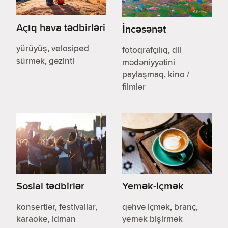
Açıq hava tədbirləri
İncəsənət
yürüyüş, velosiped
fotoqrafçılıq, dil
sürmək, gəzinti
mədəniyyətini
paylaşmaq, kino /
filmlər
Sosial tədbirlər
Yemək-içmək
konsertlər, festivallar,
qəhvə içmək, branç,
karaoke, idman
yemək bişirmək