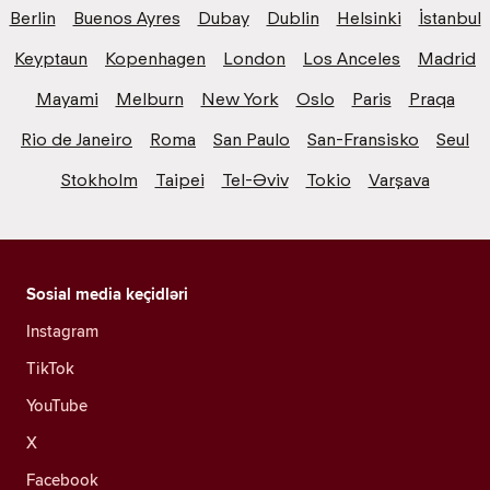
Berlin
Buenos Ayres
Dubay
Dublin
Helsinki
İstanbul
Keyptaun
Kopenhagen
London
Los Anceles
Madrid
Mayami
Melburn
New York
Oslo
Paris
Praqa
Rio de Janeiro
Roma
San Paulo
San-Fransisko
Seul
Stokholm
Taipei
Tel-Əviv
Tokio
Varşava
Sosial media keçidləri
Instagram
TikTok
YouTube
X
Facebook