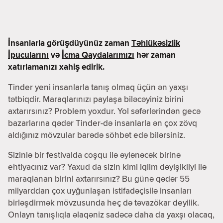
İnsanlarla görüşdüyünüz zaman
Təhlükəsizlik
İpucularını
və
İcma Qaydalarımızı
hər zaman
xatırlamanızı xahiş edirik.
Tinder yeni insanlarla tanış olmaq üçün ən yaxşı
tətbiqdir. Maraqlarınızı paylaşa biləcəyiniz birini
axtarırsınız? Problem yoxdur. Yol səfərlərindən gecə
bazarlarına qədər Tinder-də insanlarla ən çox zövq
aldığınız mövzular barədə söhbət edə bilərsiniz.
Sizinlə bir festivalda coşqu ilə əylənəcək birinə
ehtiyacınız var? Yaxud da sizin kimi iqlim dəyişikliyi ilə
maraqlanan birini axtarırsınız? Bu günə qədər 55
milyarddan çox uyğunlaşan istifadəçisilə insanları
birləşdirmək mövzusunda heç də təvazökar deyilik.
Onlayn tanışlıqla əlaqəniz sadəcə daha da yaxşı olacaq,