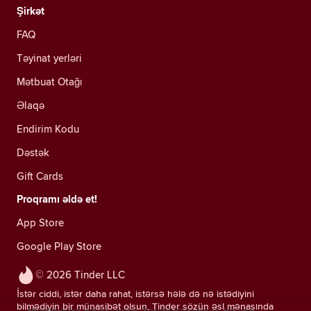
Şirkət
FAQ
Təyinat yerləri
Mətbuat Otağı
Əlaqə
Endirim Kodu
Dəstək
Gift Cards
Proqramı əldə et!
App Store
Google Play Store
© 2026 Tinder LLC
İstər ciddi, istər daha rahat, istərsə hələ də nə istədiyini
bilmədiyin bir münasibət olsun, Tinder sözün əsl mənasında