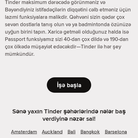
Tinder maksimum dərəcədə görünməniz və
Bəyəndiyiniz istifadəçilərin diqqətini cəlb etməniz üçün
lazımi funksiyalara malikdir. Qəhvəni sizin qədər çox
sevən dostlarla tanış olun və ya badmintonda özünüzə
uyğun birini tapın. Xaricə getməli olduğunuz halda isə
Passport funksiyamız sizi 40-dan çox dildə və 190-dan
çox ölkədə müşayiət edəcəkdir—Tinder ilə hər şey
mümkündür.
İşə başla
Sənə yaxın Tinder şəhərlərində nələr baş
verdiyinə nəzər sal!
Amsterdam
Auckland
Bali
Bangkok
Barselona