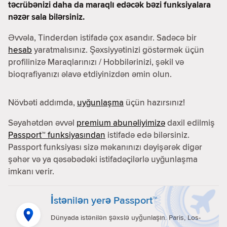
təcrübənizi daha da maraqlı edəcək bəzi funksiyalara
nəzər sala bilərsiniz.
Əvvəla, Tinderdən istifadə çox asandır. Sadəcə bir
hesab
yaratmalısınız. Şəxsiyyətinizi göstərmək üçün
profilinizə Maraqlarınızı / Hobbilərinizi, şəkil və
bioqrafiyanızı əlavə etdiyinizdən əmin olun.
Növbəti addımda,
uyğunlaşma
üçün hazırsınız!
Səyahətdən əvvəl
premium abunəliyimizə
daxil edilmiş
Passport™ funksiyasından
istifadə edə bilərsiniz.
Passport funksiyası sizə məkanınızı dəyişərək digər
şəhər və ya qəsəbədəki istifadəçilərlə uyğunlaşma
imkanı verir.
İstənilən yerə Passport™
Dünyada istənilən şəxslə uyğunlaşın. Paris, Los-