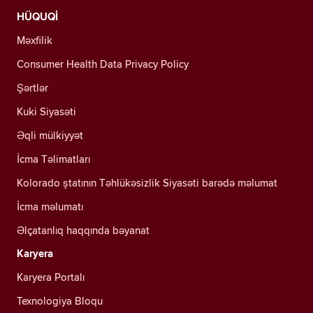
HÜQUQİ
Məxfilik
Consumer Health Data Privacy Policy
Şərtlər
Kuki Siyasəti
Əqli mülkiyyət
İcma Təlimatları
Kolorado ştatının Təhlükəsizlik Siyasəti barədə məlumat
İcma məlumatı
Əlçatanlıq haqqında bəyanat
Karyera
Karyera Portalı
Texnologiya Bloqu