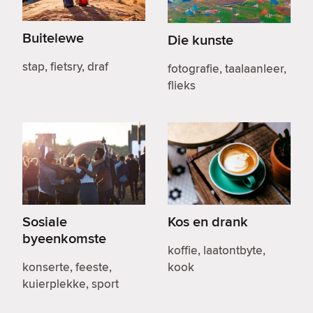
Buitelewe
Die kunste
stap, fietsry, draf
fotografie, taalaanleer,
flieks
Sosiale
Kos en drank
byeenkomste
koffie, laatontbyte,
konserte, feeste,
kook
kuierplekke, sport