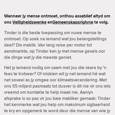
Wanneer jy mense ontmoet, onthou asseblief altyd om
ons
Veiligheidswenke
en
Gemeenskapsriglyne
te volg.
Tinder is die beste toepassing om nuwe mense te
ontmoet. Op soek na iemand wat jou belangstellings
deel? Dis maklik. Van lang reise per motor tot
aandmarkte, op Tinder kan jy met mense gesels oor
die dinge wat jy die meeste geniet.
Het jy iemand nodig om saam met jou die skare by 'n
fees te trotseer? Of miskien wil jy net iemand hê wat
net soveel as jy omgee oor klimaatsverandering. Met
ons 55 miljard pasmaats tot dusver is dit nie vir ons iets
vreemd om kontakte te help maak nie. Aanlyn
afsprake is so pas vir jou baie makliker gemaak: Tinder
het kenmerke wat jou help om maksimum sigbaarheid
te kry en opgemerk te word deur die mense van wie jy