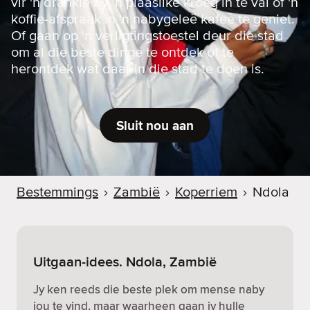
vir 'n drankie by 'n plaaslike kroeg in te val of 'n
koffie-afspraak in 'n nabygeleë kafee te geniet.
Of gaan op 'n verligtingstoestel deur die stad
om al die beste dinge te ontdek of te
herontdek wat daar in die stad te doen is.
Sluit nou aan
Bestemmings
›
Zambië
›
Koperriem
›
Ndola
Uitgaan-idees. Ndola, Zambië
Jy ken reeds die beste plek om mense naby
jou te vind, maar waarheen gaan jy hulle