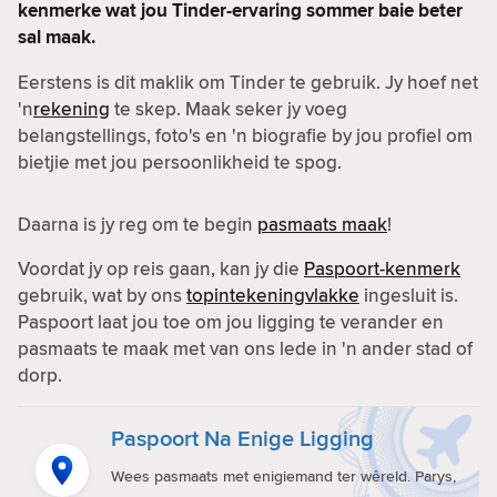
kenmerke wat jou Tinder-ervaring sommer baie beter
sal maak.
Eerstens is dit maklik om Tinder te gebruik. Jy hoef net
'n
rekening
te skep. Maak seker jy voeg
belangstellings, foto's en 'n biografie by jou profiel om
bietjie met jou persoonlikheid te spog.
Daarna is jy reg om te begin
pasmaats maak
!
Voordat jy op reis gaan, kan jy die
Paspoort-kenmerk
gebruik, wat by ons
topintekeningvlakke
ingesluit is.
Paspoort laat jou toe om jou ligging te verander en
pasmaats te maak met van ons lede in 'n ander stad of
dorp.
Paspoort Na Enige Ligging
Wees pasmaats met enigiemand ter wêreld. Parys,