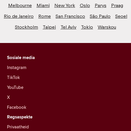
Melbourne
Miami
New York
Oslo
Parys
Praag
Rio de Janeiro
Rome
San Francisco
São Paulo
Seoel
Stockholm
Taipei
Tel Aviv
Tokio
Warskou
Sosiale media
Instagram
TikTok
YouTube
X
Facebook
Regsaspekte
Privaatheid