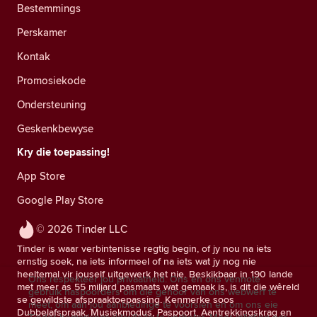
Bestemmings
Perskamer
Kontak
Promosiekode
Ondersteuning
Geskenkbewyse
Kry die toepassing!
App Store
Google Play Store
© 2026 Tinder LLC
Tinder is waar verbintenisse regtig begin, of jy nou na iets
ernstig soek, na iets informeel of na iets wat jy nog nie
heeltemal vir jouself uitgewerk het nie. Beskikbaar in 190 lande
Ons respekteer jou privaatheid. Ons en ons vennote
met meer as 55 miljard pasmaats wat gemaak is, is dit die wêreld
gebruik naspoorders om die gehoor van ons webwerf te
se gewildste afspraaktoepassing. Kenmerke soos
meet, om aan jou aanbiedinge te voorsien en om ons eie
Dubbelafspraak, Musiekmodus, Paspoort, Aantrekkingskrag en