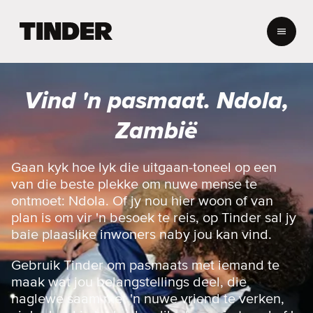
T
i
n
d
e
Vind 'n pasmaat. Ndola,
r
-
Zambië
t
u
i
Gaan kyk hoe lyk die uitgaan-toneel op een
s
van die beste plekke om nuwe mense te
b
ontmoet: Ndola. Of jy nou hier woon of van
l
plan is om vir 'n besoek te reis, op Tinder sal jy
a
baie plaaslike inwoners naby jou kan vind.
d
Gebruik Tinder om pasmaats met iemand te
maak wat jou belangstellings deel, die
naglewe saam met 'n nuwe vriend te verken,