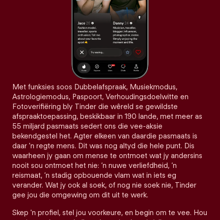
Met funksies soos Dubbelafspraak, Musiekmodus,
Astrologiemodus, Paspoort, Verhoudingsdoelwitte en
Fotoverifiëring bly Tinder die wêreld se gewildste
afspraaktoepassing, beskikbaar in 190 lande, met meer as
55 miljard pasmaats sedert ons die vee-aksie
bekendgestel het. Agter elkeen van daardie pasmaats is
daar 'n regte mens. Dit was nog altyd die hele punt. Dis
waarheen jy gaan om mense te ontmoet wat jy andersins
nooit sou ontmoet het nie: ’n nuwe verliefdheid, ’n
reismaat, ’n stadig opbouende vlam wat in iets eg
verander. Wat jy ook al soek, of nog nie soek nie, Tinder
gee jou die omgewing om dit uit te werk.
Skep 'n profiel, stel jou voorkeure, en begin om te vee. Hou