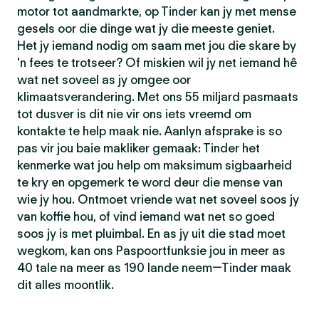
motor tot aandmarkte, op Tinder kan jy met mense
gesels oor die dinge wat jy die meeste geniet.
Het jy iemand nodig om saam met jou die skare by
'n fees te trotseer? Of miskien wil jy net iemand hê
wat net soveel as jy omgee oor
klimaatsverandering. Met ons 55 miljard pasmaats
tot dusver is dit nie vir ons iets vreemd om
kontakte te help maak nie. Aanlyn afsprake is so
pas vir jou baie makliker gemaak: Tinder het
kenmerke wat jou help om maksimum sigbaarheid
te kry en opgemerk te word deur die mense van
wie jy hou. Ontmoet vriende wat net soveel soos jy
van koffie hou, of vind iemand wat net so goed
soos jy is met pluimbal. En as jy uit die stad moet
wegkom, kan ons Paspoortfunksie jou in meer as
40 tale na meer as 190 lande neem—Tinder maak
dit alles moontlik.