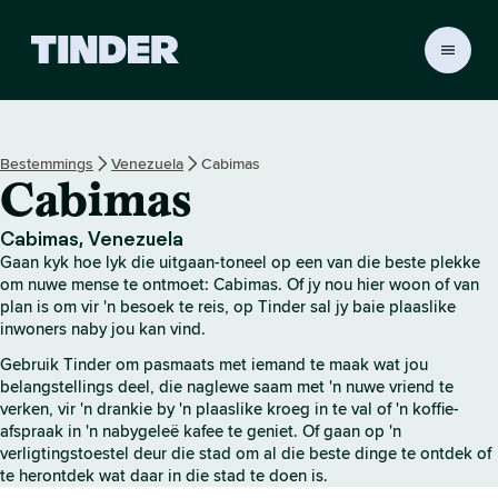
T
i
n
d
e
Bestemmings
Venezuela
Cabimas
r
Cabimas
-
t
u
Cabimas, Venezuela
i
Gaan kyk hoe lyk die uitgaan-toneel op een van die beste plekke
s
om nuwe mense te ontmoet: Cabimas. Of jy nou hier woon of van
b
plan is om vir 'n besoek te reis, op Tinder sal jy baie plaaslike
inwoners naby jou kan vind.
l
a
Gebruik Tinder om pasmaats met iemand te maak wat jou
d
belangstellings deel, die naglewe saam met 'n nuwe vriend te
verken, vir 'n drankie by 'n plaaslike kroeg in te val of 'n koffie-
afspraak in 'n nabygeleë kafee te geniet. Of gaan op 'n
verligtingstoestel deur die stad om al die beste dinge te ontdek of
te herontdek wat daar in die stad te doen is.