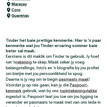
Maracay
Coro
Guarenas
Tinder het baie prettige kenmerke. Hier is 'n paar
kenmerke wat jou Tinder-ervaring sommer baie
beter sal maak.
Eerstens is dit maklik om Tinder te gebruik. Jy hoef
net 'n
rekening
te skep. Maak seker jy voeg
belangstellings, foto's en 'n biografie by jou profiel
om bietjie met jou persoonlikheid te spog.
Daarna is jy reg om te begin
pasmaats maak
!
Voordat jy op reis gaan, kan jy die
Paspoort-
kenmerk
gebruik, wat by ons
topintekeningvlakke
ingesluit is. Paspoort laat jou toe om jou ligging te
verander en pasmaats te maak met van ons lede in