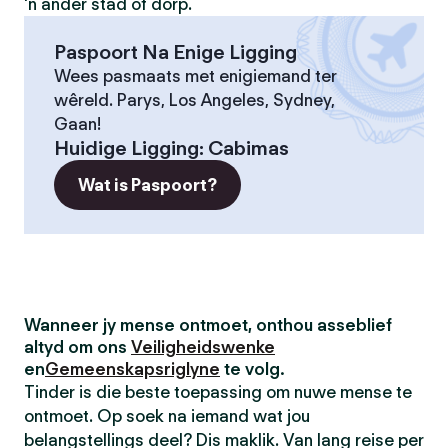
'n ander stad of dorp.
Paspoort Na Enige Ligging
Wees pasmaats met enigiemand ter
wêreld. Parys, Los Angeles, Sydney,
Gaan!
Huidige Ligging
:
Cabimas
Wat is Paspoort?
Wanneer jy mense ontmoet, onthou asseblief
altyd om ons
Veiligheidswenke
en
Gemeenskapsriglyne
te volg.
Tinder is die beste toepassing om nuwe mense te
ontmoet. Op soek na iemand wat jou
belangstellings deel? Dis maklik. Van lang reise per