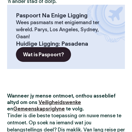
'n ander stad of dorp.
Paspoort Na Enige Ligging
Wees pasmaats met enigiemand ter
wêreld. Parys, Los Angeles, Sydney,
Gaan!
Huidige Ligging
:
Pasadena
Wat is Paspoort?
Wanneer jy mense ontmoet, onthou asseblief
altyd om ons
Veiligheidswenke
en
Gemeenskapsriglyne
te volg.
Tinder is die beste toepassing om nuwe mense te
ontmoet. Op soek na iemand wat jou
belangstellings deel? Dis maklik. Van lang reise per