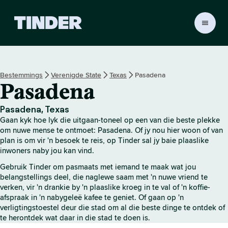
T
i
n
d
e
Bestemmings
Verenigde State
Texas
Pasadena
r
Pasadena
-
t
u
Pasadena, Texas
i
Gaan kyk hoe lyk die uitgaan-toneel op een van die beste plekke
s
om nuwe mense te ontmoet: Pasadena. Of jy nou hier woon of van
b
plan is om vir 'n besoek te reis, op Tinder sal jy baie plaaslike
inwoners naby jou kan vind.
l
a
Gebruik Tinder om pasmaats met iemand te maak wat jou
d
belangstellings deel, die naglewe saam met 'n nuwe vriend te
verken, vir 'n drankie by 'n plaaslike kroeg in te val of 'n koffie-
afspraak in 'n nabygeleë kafee te geniet. Of gaan op 'n
verligtingstoestel deur die stad om al die beste dinge te ontdek of
te herontdek wat daar in die stad te doen is.