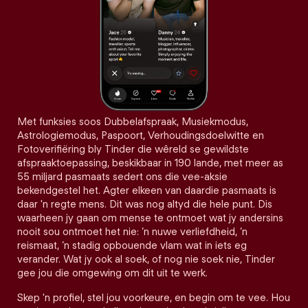
Met funksies soos Dubbelafspraak, Musiekmodus,
Astrologiemodus, Paspoort, Verhoudingsdoelwitte en
Fotoverifiëring bly Tinder die wêreld se gewildste
afspraaktoepassing, beskikbaar in 190 lande, met meer as
55 miljard pasmaats sedert ons die vee-aksie
bekendgestel het. Agter elkeen van daardie pasmaats is
daar 'n regte mens. Dit was nog altyd die hele punt. Dis
waarheen jy gaan om mense te ontmoet wat jy andersins
nooit sou ontmoet het nie: ’n nuwe verliefdheid, ’n
reismaat, ’n stadig opbouende vlam wat in iets eg
verander. Wat jy ook al soek, of nog nie soek nie, Tinder
gee jou die omgewing om dit uit te werk.
Skep 'n profiel, stel jou voorkeure, en begin om te vee. Hou