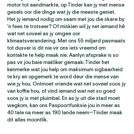
motor tot aandmarkte, op Tinder kan jy met mense
gesels oor die dinge wat jy die meeste geniet.
Het jy iemand nodig om saam met jou die skare by
'n fees te trotseer? Of miskien wil jy net iemand hê
wat net soveel as jy omgee oor
klimaatsverandering. Met ons 55 miljard pasmaats
tot dusver is dit nie vir ons iets vreemd om
kontakte te help maak nie. Aanlyn afsprake is so
pas vir jou baie makliker gemaak: Tinder het
kenmerke wat jou help om maksimum sigbaarheid
te kry en opgemerk te word deur die mense van
wie jy hou. Ontmoet vriende wat net soveel soos jy
van koffie hou, of vind iemand wat net so goed
soos jy is met pluimbal. En as jy uit die stad moet
wegkom, kan ons Paspoortfunksie jou in meer as
40 tale na meer as 190 lande neem—Tinder maak
dit alles moontlik.