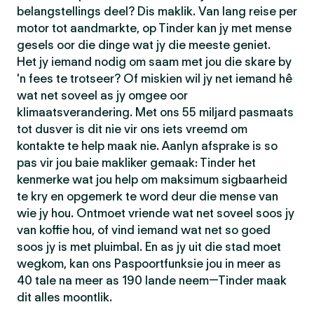
belangstellings deel? Dis maklik. Van lang reise per
motor tot aandmarkte, op Tinder kan jy met mense
gesels oor die dinge wat jy die meeste geniet.
Het jy iemand nodig om saam met jou die skare by
'n fees te trotseer? Of miskien wil jy net iemand hê
wat net soveel as jy omgee oor
klimaatsverandering. Met ons 55 miljard pasmaats
tot dusver is dit nie vir ons iets vreemd om
kontakte te help maak nie. Aanlyn afsprake is so
pas vir jou baie makliker gemaak: Tinder het
kenmerke wat jou help om maksimum sigbaarheid
te kry en opgemerk te word deur die mense van
wie jy hou. Ontmoet vriende wat net soveel soos jy
van koffie hou, of vind iemand wat net so goed
soos jy is met pluimbal. En as jy uit die stad moet
wegkom, kan ons Paspoortfunksie jou in meer as
40 tale na meer as 190 lande neem—Tinder maak
dit alles moontlik.