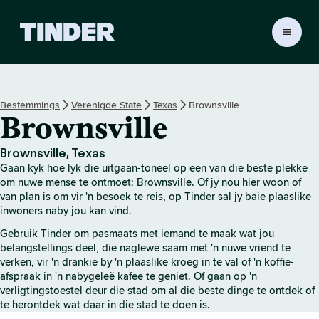
T
i
n
d
e
Bestemmings
Verenigde State
Texas
Brownsville
r
Brownsville
-
t
u
Brownsville, Texas
i
Gaan kyk hoe lyk die uitgaan-toneel op een van die beste plekke
s
om nuwe mense te ontmoet: Brownsville. Of jy nou hier woon of
b
van plan is om vir 'n besoek te reis, op Tinder sal jy baie plaaslike
inwoners naby jou kan vind.
l
a
Gebruik Tinder om pasmaats met iemand te maak wat jou
d
belangstellings deel, die naglewe saam met 'n nuwe vriend te
verken, vir 'n drankie by 'n plaaslike kroeg in te val of 'n koffie-
afspraak in 'n nabygeleë kafee te geniet. Of gaan op 'n
verligtingstoestel deur die stad om al die beste dinge te ontdek of
te herontdek wat daar in die stad te doen is.