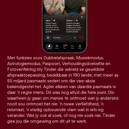
Met funksies soos Dubbelafspraak, Musiekmodus,
Astrologiemodus, Paspoort, Verhoudingsdoelwitte en
Fotoverifiëring bly Tinder die wêreld se gewildste
afspraaktoepassing, beskikbaar in 190 lande, met meer as
55 miljard pasmaats sedert ons die vee-aksie
bekendgestel het. Agter elkeen van daardie pasmaats is
daar 'n regte mens. Dit was nog altyd die hele punt. Dis
waarheen jy gaan om mense te ontmoet wat jy andersins
nooit sou ontmoet het nie: ’n nuwe verliefdheid, ’n
reismaat, ’n stadig opbouende vlam wat in iets eg
verander. Wat jy ook al soek, of nog nie soek nie, Tinder
gee jou die omgewing om dit uit te werk.