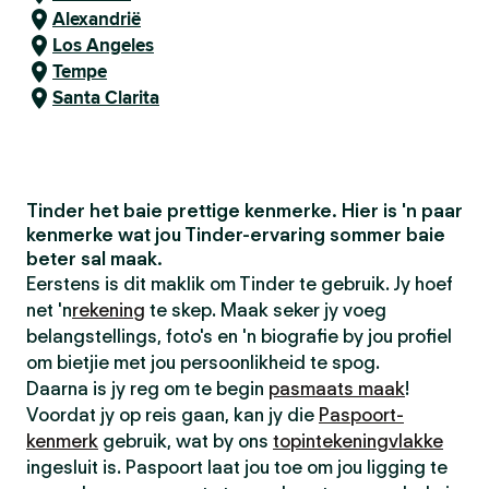
Alexandrië
Los Angeles
Tempe
Santa Clarita
Tinder het baie prettige kenmerke. Hier is 'n paar
kenmerke wat jou Tinder-ervaring sommer baie
beter sal maak.
Eerstens is dit maklik om Tinder te gebruik. Jy hoef
net 'n
rekening
te skep. Maak seker jy voeg
belangstellings, foto's en 'n biografie by jou profiel
om bietjie met jou persoonlikheid te spog.
Daarna is jy reg om te begin
pasmaats maak
!
Voordat jy op reis gaan, kan jy die
Paspoort-
kenmerk
gebruik, wat by ons
topintekeningvlakke
ingesluit is. Paspoort laat jou toe om jou ligging te