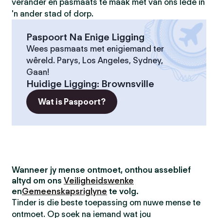
verander en pasmaats te maak met van ons lede in
'n ander stad of dorp.
Paspoort Na Enige Ligging
Wees pasmaats met enigiemand ter
wêreld. Parys, Los Angeles, Sydney,
Gaan!
Huidige Ligging
:
Brownsville
Wat is Paspoort?
Wanneer jy mense ontmoet, onthou asseblief
altyd om ons
Veiligheidswenke
en
Gemeenskapsriglyne
te volg.
Tinder is die beste toepassing om nuwe mense te
ontmoet. Op soek na iemand wat jou