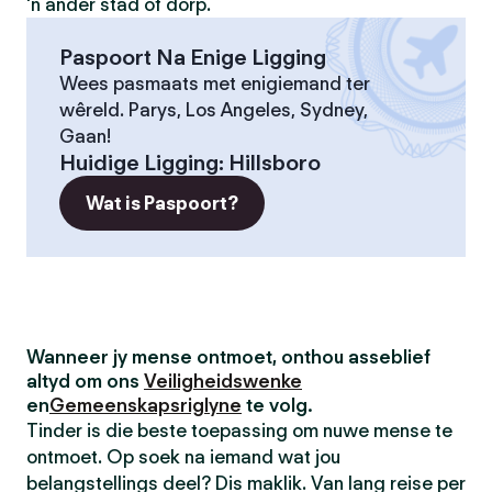
'n ander stad of dorp.
Paspoort Na Enige Ligging
Wees pasmaats met enigiemand ter
wêreld. Parys, Los Angeles, Sydney,
Gaan!
Huidige Ligging
:
Hillsboro
Wat is Paspoort?
Wanneer jy mense ontmoet, onthou asseblief
altyd om ons
Veiligheidswenke
en
Gemeenskapsriglyne
te volg.
Tinder is die beste toepassing om nuwe mense te
ontmoet. Op soek na iemand wat jou
belangstellings deel? Dis maklik. Van lang reise per