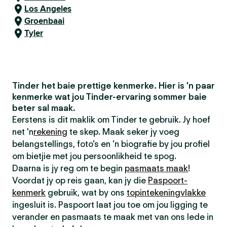
Los Angeles
Groenbaai
Tyler
Tinder het baie prettige kenmerke. Hier is 'n paar
kenmerke wat jou Tinder-ervaring sommer baie
beter sal maak.
Eerstens is dit maklik om Tinder te gebruik. Jy hoef
net 'n
rekening
te skep. Maak seker jy voeg
belangstellings, foto's en 'n biografie by jou profiel
om bietjie met jou persoonlikheid te spog.
Daarna is jy reg om te begin
pasmaats maak
!
Voordat jy op reis gaan, kan jy die
Paspoort-
kenmerk
gebruik, wat by ons
topintekeningvlakke
ingesluit is. Paspoort laat jou toe om jou ligging te
verander en pasmaats te maak met van ons lede in