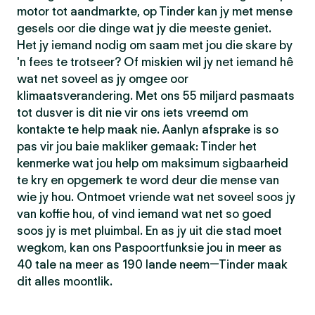
motor tot aandmarkte, op Tinder kan jy met mense
gesels oor die dinge wat jy die meeste geniet.
Het jy iemand nodig om saam met jou die skare by
'n fees te trotseer? Of miskien wil jy net iemand hê
wat net soveel as jy omgee oor
klimaatsverandering. Met ons 55 miljard pasmaats
tot dusver is dit nie vir ons iets vreemd om
kontakte te help maak nie. Aanlyn afsprake is so
pas vir jou baie makliker gemaak: Tinder het
kenmerke wat jou help om maksimum sigbaarheid
te kry en opgemerk te word deur die mense van
wie jy hou. Ontmoet vriende wat net soveel soos jy
van koffie hou, of vind iemand wat net so goed
soos jy is met pluimbal. En as jy uit die stad moet
wegkom, kan ons Paspoortfunksie jou in meer as
40 tale na meer as 190 lande neem—Tinder maak
dit alles moontlik.