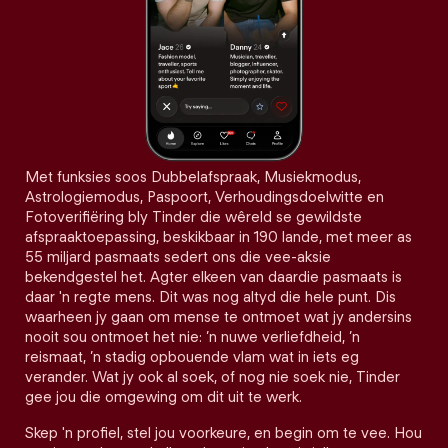
Met funksies soos Dubbelafspraak, Musiekmodus,
Astrologiemodus, Paspoort, Verhoudingsdoelwitte en
Fotoverifiëring bly Tinder die wêreld se gewildste
afspraaktoepassing, beskikbaar in 190 lande, met meer as
55 miljard pasmaats sedert ons die vee-aksie
bekendgestel het. Agter elkeen van daardie pasmaats is
daar 'n regte mens. Dit was nog altyd die hele punt. Dis
waarheen jy gaan om mense te ontmoet wat jy andersins
nooit sou ontmoet het nie: ’n nuwe verliefdheid, ’n
reismaat, ’n stadig opbouende vlam wat in iets eg
verander. Wat jy ook al soek, of nog nie soek nie, Tinder
gee jou die omgewing om dit uit te werk.
Skep 'n profiel, stel jou voorkeure, en begin om te vee. Hou