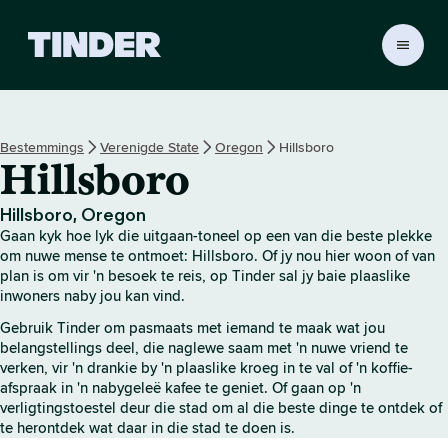
T
i
n
d
e
Bestemmings
Verenigde State
Oregon
Hillsboro
r
Hillsboro
-
t
u
Hillsboro, Oregon
i
Gaan kyk hoe lyk die uitgaan-toneel op een van die beste plekke
s
om nuwe mense te ontmoet: Hillsboro. Of jy nou hier woon of van
b
plan is om vir 'n besoek te reis, op Tinder sal jy baie plaaslike
inwoners naby jou kan vind.
l
a
Gebruik Tinder om pasmaats met iemand te maak wat jou
d
belangstellings deel, die naglewe saam met 'n nuwe vriend te
verken, vir 'n drankie by 'n plaaslike kroeg in te val of 'n koffie-
afspraak in 'n nabygeleë kafee te geniet. Of gaan op 'n
verligtingstoestel deur die stad om al die beste dinge te ontdek of
te herontdek wat daar in die stad te doen is.