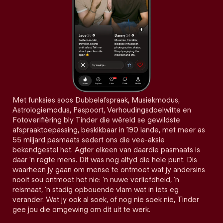
Met funksies soos Dubbelafspraak, Musiekmodus,
Astrologiemodus, Paspoort, Verhoudingsdoelwitte en
Fotoverifiëring bly Tinder die wêreld se gewildste
afspraaktoepassing, beskikbaar in 190 lande, met meer as
55 miljard pasmaats sedert ons die vee-aksie
bekendgestel het. Agter elkeen van daardie pasmaats is
daar 'n regte mens. Dit was nog altyd die hele punt. Dis
waarheen jy gaan om mense te ontmoet wat jy andersins
nooit sou ontmoet het nie: ’n nuwe verliefdheid, ’n
reismaat, ’n stadig opbouende vlam wat in iets eg
verander. Wat jy ook al soek, of nog nie soek nie, Tinder
gee jou die omgewing om dit uit te werk.