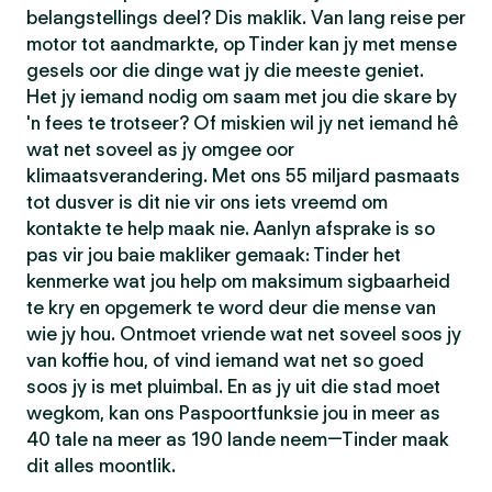
belangstellings deel? Dis maklik. Van lang reise per
motor tot aandmarkte, op Tinder kan jy met mense
gesels oor die dinge wat jy die meeste geniet.
Het jy iemand nodig om saam met jou die skare by
'n fees te trotseer? Of miskien wil jy net iemand hê
wat net soveel as jy omgee oor
klimaatsverandering. Met ons 55 miljard pasmaats
tot dusver is dit nie vir ons iets vreemd om
kontakte te help maak nie. Aanlyn afsprake is so
pas vir jou baie makliker gemaak: Tinder het
kenmerke wat jou help om maksimum sigbaarheid
te kry en opgemerk te word deur die mense van
wie jy hou. Ontmoet vriende wat net soveel soos jy
van koffie hou, of vind iemand wat net so goed
soos jy is met pluimbal. En as jy uit die stad moet
wegkom, kan ons Paspoortfunksie jou in meer as
40 tale na meer as 190 lande neem—Tinder maak
dit alles moontlik.