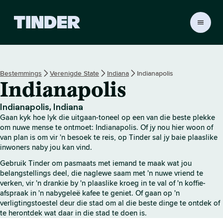
T
i
n
d
e
Bestemmings
Verenigde State
Indiana
Indianapolis
r
Indianapolis
-
t
u
Indianapolis, Indiana
i
Gaan kyk hoe lyk die uitgaan-toneel op een van die beste plekke
s
om nuwe mense te ontmoet: Indianapolis. Of jy nou hier woon of
b
van plan is om vir 'n besoek te reis, op Tinder sal jy baie plaaslike
inwoners naby jou kan vind.
l
a
Gebruik Tinder om pasmaats met iemand te maak wat jou
d
belangstellings deel, die naglewe saam met 'n nuwe vriend te
verken, vir 'n drankie by 'n plaaslike kroeg in te val of 'n koffie-
afspraak in 'n nabygeleë kafee te geniet. Of gaan op 'n
verligtingstoestel deur die stad om al die beste dinge te ontdek of
te herontdek wat daar in die stad te doen is.