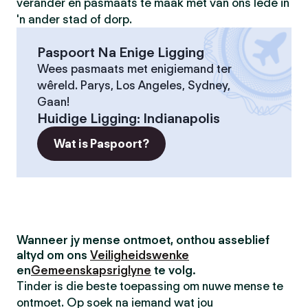
verander en pasmaats te maak met van ons lede in
'n ander stad of dorp.
Paspoort Na Enige Ligging
Wees pasmaats met enigiemand ter
wêreld. Parys, Los Angeles, Sydney,
Gaan!
Huidige Ligging
:
Indianapolis
Wat is Paspoort?
Wanneer jy mense ontmoet, onthou asseblief
altyd om ons
Veiligheidswenke
en
Gemeenskapsriglyne
te volg.
Tinder is die beste toepassing om nuwe mense te
ontmoet. Op soek na iemand wat jou