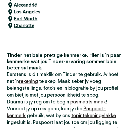
Alexandrië
Los Angeles
Fort Worth
Charlotte
Tinder het baie prettige kenmerke. Hier is 'n paar
kenmerke wat jou Tinder-ervaring sommer baie
beter sal maak.
Eerstens is dit maklik om Tinder te gebruik. Jy hoef
net 'n
rekening
te skep. Maak seker jy voeg
belangstellings, foto's en 'n biografie by jou profiel
om bietjie met jou persoonlikheid te spog.
Daarna is jy reg om te begin
pasmaats maak
!
Voordat jy op reis gaan, kan jy die
Paspoort-
kenmerk
gebruik, wat by ons
topintekeningvlakke
ingesluit is. Paspoort laat jou toe om jou ligging te