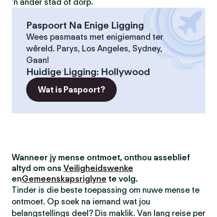
'n ander stad of dorp.
Paspoort Na Enige Ligging
Wees pasmaats met enigiemand ter
wêreld. Parys, Los Angeles, Sydney,
Gaan!
Huidige Ligging
:
Hollywood
Wat is Paspoort?
Wanneer jy mense ontmoet, onthou asseblief
altyd om ons
Veiligheidswenke
en
Gemeenskapsriglyne
te volg.
Tinder is die beste toepassing om nuwe mense te
ontmoet. Op soek na iemand wat jou
belangstellings deel? Dis maklik. Van lang reise per