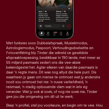
Met funksies soos Dubbelafspraak, Musiekmodus,
Astrologiemodus, Paspoort, Verhoudingsdoelwitte en
Fotoverifiëring bly Tinder die wêreld se gewildste
afspraaktoepassing, beskikbaar in 190 lande, met meer as
55 miljard pasmaats sedert ons die vee-aksie
bekendgestel het. Agter elkeen van daardie pasmaats is
daar 'n regte mens. Dit was nog altyd die hele punt. Dis
waarheen jy gaan om mense te ontmoet wat jy andersins
nooit sou ontmoet het nie: ’n nuwe verliefdheid, ’n
reismaat, ’n stadig opbouende vlam wat in iets eg
verander. Wat jy ook al soek, of nog nie soek nie, Tinder
gee jou die omgewing om dit uit te werk.
Skep 'n profiel, stel jou voorkeure, en begin om te vee. Hou