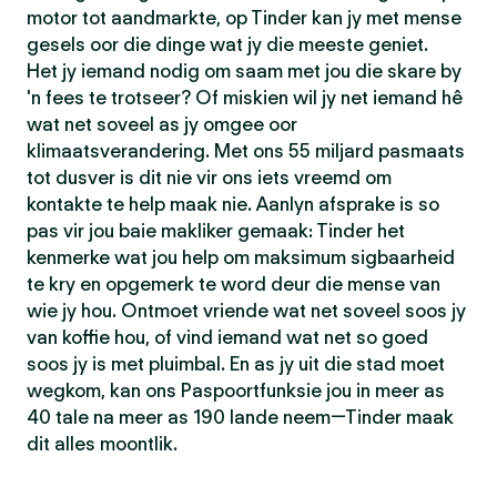
motor tot aandmarkte, op Tinder kan jy met mense
gesels oor die dinge wat jy die meeste geniet.
Het jy iemand nodig om saam met jou die skare by
'n fees te trotseer? Of miskien wil jy net iemand hê
wat net soveel as jy omgee oor
klimaatsverandering. Met ons 55 miljard pasmaats
tot dusver is dit nie vir ons iets vreemd om
kontakte te help maak nie. Aanlyn afsprake is so
pas vir jou baie makliker gemaak: Tinder het
kenmerke wat jou help om maksimum sigbaarheid
te kry en opgemerk te word deur die mense van
wie jy hou. Ontmoet vriende wat net soveel soos jy
van koffie hou, of vind iemand wat net so goed
soos jy is met pluimbal. En as jy uit die stad moet
wegkom, kan ons Paspoortfunksie jou in meer as
40 tale na meer as 190 lande neem—Tinder maak
dit alles moontlik.