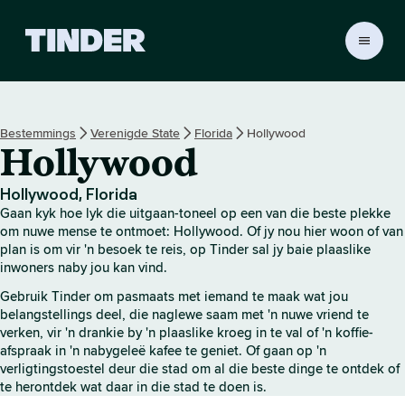
T
i
n
d
e
Bestemmings
Verenigde State
Florida
Hollywood
r
Hollywood
-
t
u
Hollywood, Florida
i
Gaan kyk hoe lyk die uitgaan-toneel op een van die beste plekke
s
om nuwe mense te ontmoet: Hollywood. Of jy nou hier woon of van
b
plan is om vir 'n besoek te reis, op Tinder sal jy baie plaaslike
inwoners naby jou kan vind.
l
a
Gebruik Tinder om pasmaats met iemand te maak wat jou
d
belangstellings deel, die naglewe saam met 'n nuwe vriend te
verken, vir 'n drankie by 'n plaaslike kroeg in te val of 'n koffie-
afspraak in 'n nabygeleë kafee te geniet. Of gaan op 'n
verligtingstoestel deur die stad om al die beste dinge te ontdek of
te herontdek wat daar in die stad te doen is.