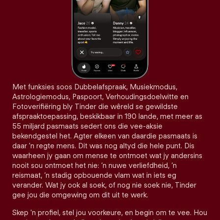
Met funksies soos Dubbelafspraak, Musiekmodus,
Astrologiemodus, Paspoort, Verhoudingsdoelwitte en
Fotoverifiëring bly Tinder die wêreld se gewildste
afspraaktoepassing, beskikbaar in 190 lande, met meer as
55 miljard pasmaats sedert ons die vee-aksie
bekendgestel het. Agter elkeen van daardie pasmaats is
daar 'n regte mens. Dit was nog altyd die hele punt. Dis
waarheen jy gaan om mense te ontmoet wat jy andersins
nooit sou ontmoet het nie: ’n nuwe verliefdheid, ’n
reismaat, ’n stadig opbouende vlam wat in iets eg
verander. Wat jy ook al soek, of nog nie soek nie, Tinder
gee jou die omgewing om dit uit te werk.
Skep 'n profiel, stel jou voorkeure, en begin om te vee. Hou