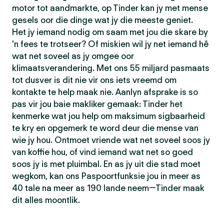
motor tot aandmarkte, op Tinder kan jy met mense
gesels oor die dinge wat jy die meeste geniet.
Het jy iemand nodig om saam met jou die skare by
'n fees te trotseer? Of miskien wil jy net iemand hê
wat net soveel as jy omgee oor
klimaatsverandering. Met ons 55 miljard pasmaats
tot dusver is dit nie vir ons iets vreemd om
kontakte te help maak nie. Aanlyn afsprake is so
pas vir jou baie makliker gemaak: Tinder het
kenmerke wat jou help om maksimum sigbaarheid
te kry en opgemerk te word deur die mense van
wie jy hou. Ontmoet vriende wat net soveel soos jy
van koffie hou, of vind iemand wat net so goed
soos jy is met pluimbal. En as jy uit die stad moet
wegkom, kan ons Paspoortfunksie jou in meer as
40 tale na meer as 190 lande neem—Tinder maak
dit alles moontlik.