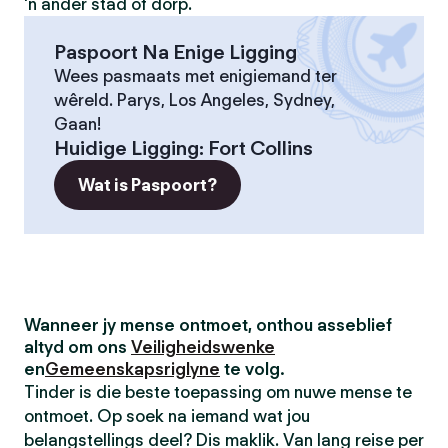
'n ander stad of dorp.
Paspoort Na Enige Ligging
Wees pasmaats met enigiemand ter
wêreld. Parys, Los Angeles, Sydney,
Gaan!
Huidige Ligging
:
Fort Collins
Wat is Paspoort?
Wanneer jy mense ontmoet, onthou asseblief
altyd om ons
Veiligheidswenke
en
Gemeenskapsriglyne
te volg.
Tinder is die beste toepassing om nuwe mense te
ontmoet. Op soek na iemand wat jou
belangstellings deel? Dis maklik. Van lang reise per