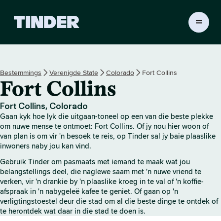
T
i
n
d
e
Bestemmings
Verenigde State
Colorado
Fort Collins
r
Fort Collins
-
t
u
Fort Collins, Colorado
i
Gaan kyk hoe lyk die uitgaan-toneel op een van die beste plekke
s
om nuwe mense te ontmoet: Fort Collins. Of jy nou hier woon of
b
van plan is om vir 'n besoek te reis, op Tinder sal jy baie plaaslike
inwoners naby jou kan vind.
l
a
Gebruik Tinder om pasmaats met iemand te maak wat jou
d
belangstellings deel, die naglewe saam met 'n nuwe vriend te
verken, vir 'n drankie by 'n plaaslike kroeg in te val of 'n koffie-
afspraak in 'n nabygeleë kafee te geniet. Of gaan op 'n
verligtingstoestel deur die stad om al die beste dinge te ontdek of
te herontdek wat daar in die stad te doen is.