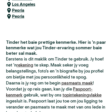
Los Angeles
Peoria
Peoria
Tinder het baie prettige kenmerke. Hier is 'n paar
kenmerke wat jou Tinder-ervaring sommer baie
beter sal maak.
Eerstens is dit maklik om Tinder te gebruik. Jy hoef
net 'n
rekening
te skep. Maak seker jy voeg
belangstellings, foto's en 'n biografie by jou profiel
om bietjie met jou persoonlikheid te spog.
Daarna is jy reg om te begin
pasmaats maak
!
Voordat jy op reis gaan, kan jy die
Paspoort-
kenmerk
gebruik, wat by ons
topintekeningvlakke
ingesluit is. Paspoort laat jou toe om jou ligging te
verander en pasmaats te maak met van ons lede in