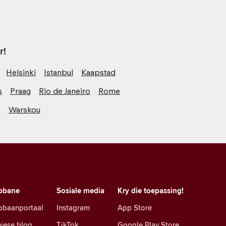
r!
Helsinki
Istanbul
Kaapstad
s
Praag
Rio de Janeiro
Rome
o
Warskou
pbane
Sosiale media
Kry die toepassing!
pbaanportaal
Instagram
App Store
iese blog
TikTok
Google Play Store