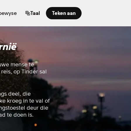
bewyse
Taal
Teken aan
rnië
nuwe mense te
reis, op Tinder sal
gs deel, die
e kroeg in te val of
ingstoestel deur die
ad te doen is.