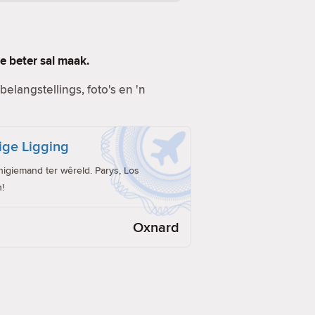
e beter sal maak.
elangstellings, foto's en 'n
ige Ligging
giemand ter wêreld. Parys, Los
!
Oxnard