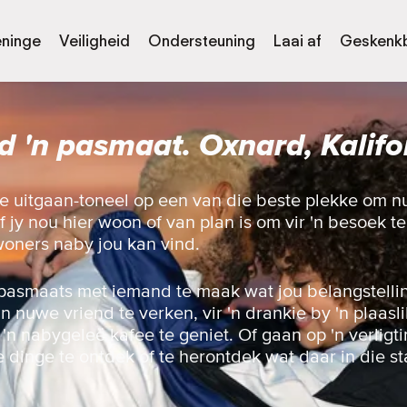
eninge
Veiligheid
Ondersteuning
Laai af
Geskenk
d 'n pasmaat. Oxnard, Kalifo
ie uitgaan-toneel op een van die beste plekke om 
jy nou hier woon of van plan is om vir 'n besoek te 
nwoners naby jou kan vind.
pasmaats met iemand te maak wat jou belangstellin
nuwe vriend te verken, vir 'n drankie by 'n plaaslik
n 'n nabygeleë kafee te geniet. Of gaan op 'n verligt
e dinge te ontdek of te herontdek wat daar in die st