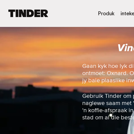
T
Produk
intek
i
n
d
e
Vin
r
-
t
u
Gaan kyk hoe lyk d
i
ontmoet: Oxnard. Of 
s
jy baie plaaslike i
b
l
a
Gebruik Tinder om 
d
naglewe saam met 'n 
'n koffie-afspraak i
stad om al die best