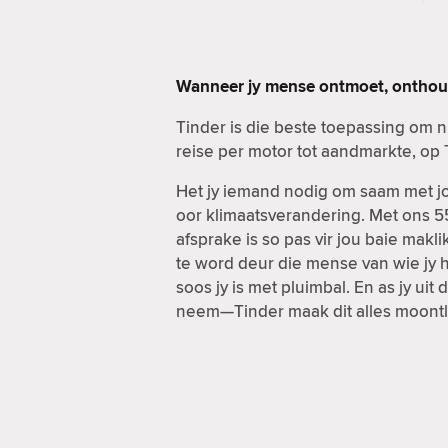
Wanneer jy mense ontmoet, onthou 
Tinder is die beste toepassing om 
reise per motor tot aandmarkte, op 
Het jy iemand nodig om saam met jou
oor klimaatsverandering. Met ons 55
afsprake is so pas vir jou baie ma
te word deur die mense van wie jy h
soos jy is met pluimbal. En as jy u
neem—Tinder maak dit alles moontl