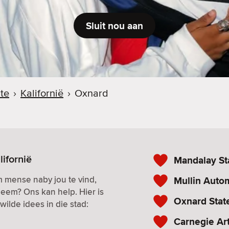
Sluit nou aan
te
›
Kalifornië
›
Oxnard
ifornië
Mandalay St
m mense naby jou te vind,
Mullin Aut
eem? Ons kan help. Hier is
Oxnard Stat
ilde idees in die stad:
Carnegie A