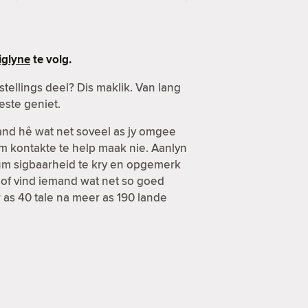
glyne
te volg.
ellings deel? Dis maklik. Van lang
este geniet.
mand hê wat net soveel as jy omgee
om kontakte te help maak nie. Aanlyn
mum sigbaarheid te kry en opgemerk
 of vind iemand wat net so goed
r as 40 tale na meer as 190 lande