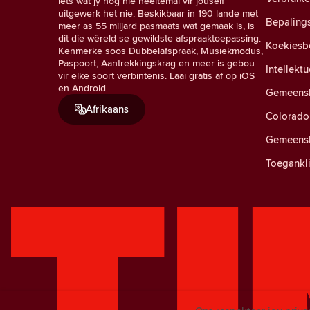
iets wat jy nog nie heeltemal vir jouself
uitgewerk het nie. Beskikbaar in 190 lande met
Bepaling
meer as 55 miljard pasmaats wat gemaak is, is
dit die wêreld se gewildste afspraaktoepassing.
Koekiesb
Kenmerke soos Dubbelafspraak, Musiekmodus,
Paspoort, Aantrekkingskrag en meer is gebou
Intellekt
vir elke soort verbintenis. Laai gratis af op iOS
en Android.
Gemeensk
Afrikaans
Colorado 
Gemeensk
Toegankli