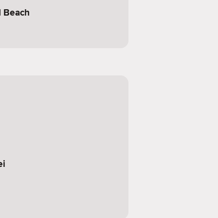
d Beach
ei