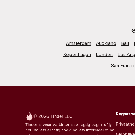
G
Amsterdam
Auckland
Bali
Kopenhagen
Londen
Los Ang
San Franci
Regsaspe
© 2026 Tinder LLC
Privaathe
Tinder is waar verbintenisse regtig begin, of jy
nou na iets ernstig soek, na iets informeel of na
Verbruik