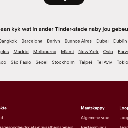
aan kyk wat in ander Tinder-stede naby jou gebeu
Bangkok
Barcelona
Berlyn
Buenos Aires
Dubai
Dublin
eles
Madrid
Melbourne
Miami
New York
Oslo
Pary
sco
São Paulo
Seoel
Stockholm
Taipei
Tel Aviv
Toki
kte
Maatskappy
Loo
id
Algemene vrae
Loo
ersgesondheidsdata-privaatheidsbeleid
Bestemmings
Tegn