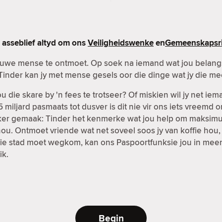
asseblief altyd om ons
Veiligheidswenke
en
Gemeenskapsri
nuwe mense te ontmoet. Op soek na iemand wat jou belangst
Tinder kan jy met mense gesels oor die dinge wat jy die me
 die skare by 'n fees te trotseer? Of miskien wil jy net ie
 miljard pasmaats tot dusver is dit nie vir ons iets vreemd 
kliker gemaak: Tinder het kenmerke wat jou help om maksi
ou. Ontmoet vriende wat net soveel soos jy van koffie hou,
it die stad moet wegkom, kan ons Paspoortfunksie jou in mee
ik.
Begin