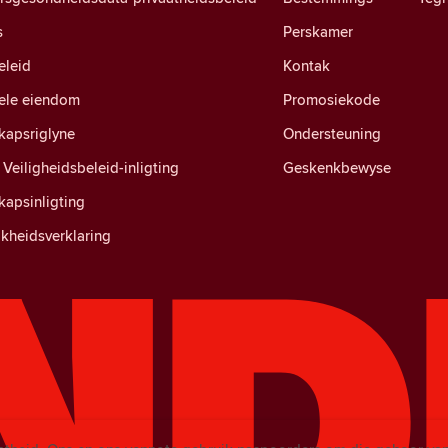
s
Perskamer
eleid
Kontak
uele eiendom
Promosiekode
apsriglyne
Ondersteuning
Veiligheidsbeleid-inligting
Geskenkbewyse
apsinligting
kheidsverklaring