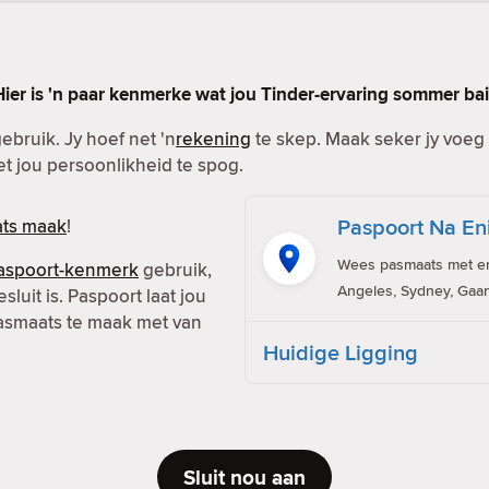
Hier is 'n paar kenmerke wat jou Tinder-ervaring sommer bai
ebruik. Jy hoef net 'n
rekening
te skep. Maak seker jy voeg b
met jou persoonlikheid te spog.
Paspoort Na En
ts maak
!
Wees pasmaats met eni
aspoort-kenmerk
gebruik,
Angeles, Sydney, Gaan
sluit is. Paspoort laat jou
pasmaats te maak met van
Huidige Ligging
Sluit nou aan