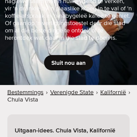
naglewe saam met 'n nuwe vriend te verken,
vir 'n drankie by 'n plaaslike kroeg in te val of 'n
koffie-afspraak in 'n nabygeleë kafee te geniet.
Of gaan op 'n verligtingstoestel deur die stad
om al die beste dinge te ontdek of te
herontdek wat daar in die stad te doen is.
Sluit nou aan
Bestemmings
›
Verenigde State
›
Kalifornië
›
Chula Vista
Uitgaan-idees. Chula Vista, Kalifornië