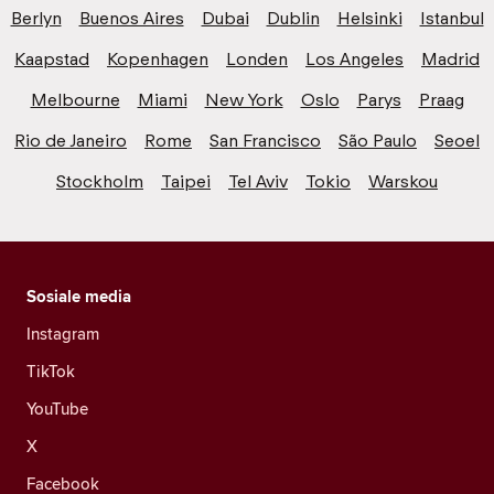
Berlyn
Buenos Aires
Dubai
Dublin
Helsinki
Istanbul
Kaapstad
Kopenhagen
Londen
Los Angeles
Madrid
Melbourne
Miami
New York
Oslo
Parys
Praag
Rio de Janeiro
Rome
San Francisco
São Paulo
Seoel
Stockholm
Taipei
Tel Aviv
Tokio
Warskou
Sosiale media
Instagram
TikTok
YouTube
X
Facebook