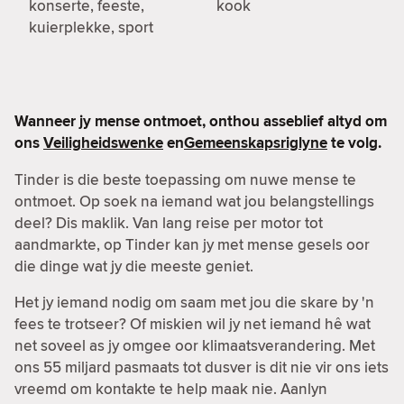
konserte, feeste,
kook
kuierplekke, sport
Wanneer jy mense ontmoet, onthou asseblief altyd om
ons
Veiligheidswenke
en
Gemeenskapsriglyne
te volg.
Tinder is die beste toepassing om nuwe mense te
ontmoet. Op soek na iemand wat jou belangstellings
deel? Dis maklik. Van lang reise per motor tot
aandmarkte, op Tinder kan jy met mense gesels oor
die dinge wat jy die meeste geniet.
Het jy iemand nodig om saam met jou die skare by 'n
fees te trotseer? Of miskien wil jy net iemand hê wat
net soveel as jy omgee oor klimaatsverandering. Met
ons 55 miljard pasmaats tot dusver is dit nie vir ons iets
vreemd om kontakte te help maak nie. Aanlyn