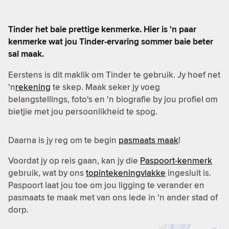
Tinder het baie prettige kenmerke. Hier is 'n paar
kenmerke wat jou Tinder-ervaring sommer baie beter
sal maak.
Eerstens is dit maklik om Tinder te gebruik. Jy hoef net
'n
rekening
te skep. Maak seker jy voeg
belangstellings, foto's en 'n biografie by jou profiel om
bietjie met jou persoonlikheid te spog.
Daarna is jy reg om te begin
pasmaats maak
!
Voordat jy op reis gaan, kan jy die
Paspoort-kenmerk
gebruik, wat by ons
topintekeningvlakke
ingesluit is.
Paspoort laat jou toe om jou ligging te verander en
pasmaats te maak met van ons lede in 'n ander stad of
dorp.