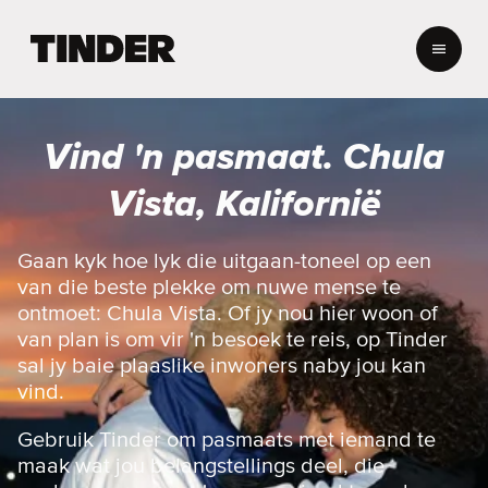
T
i
n
d
e
Vind 'n pasmaat. Chula
r
-
Vista, Kalifornië
t
u
i
Gaan kyk hoe lyk die uitgaan-toneel op een
s
van die beste plekke om nuwe mense te
b
ontmoet: Chula Vista. Of jy nou hier woon of
l
van plan is om vir 'n besoek te reis, op Tinder
a
sal jy baie plaaslike inwoners naby jou kan
d
vind.
Gebruik Tinder om pasmaats met iemand te
maak wat jou belangstellings deel, die