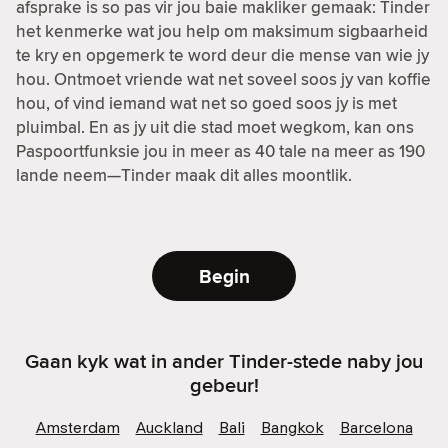
afsprake is so pas vir jou baie makliker gemaak: Tinder
het kenmerke wat jou help om maksimum sigbaarheid
te kry en opgemerk te word deur die mense van wie jy
hou. Ontmoet vriende wat net soveel soos jy van koffie
hou, of vind iemand wat net so goed soos jy is met
pluimbal. En as jy uit die stad moet wegkom, kan ons
Paspoortfunksie jou in meer as 40 tale na meer as 190
lande neem—Tinder maak dit alles moontlik.
Begin
Gaan kyk wat in ander Tinder-stede naby jou
gebeur!
Amsterdam
Auckland
Bali
Bangkok
Barcelona