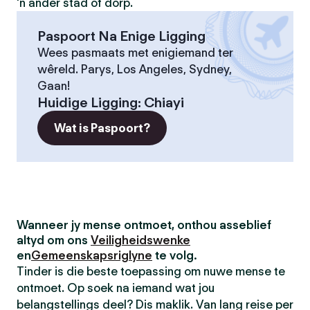
'n ander stad of dorp.
Paspoort Na Enige Ligging
Wees pasmaats met enigiemand ter
wêreld. Parys, Los Angeles, Sydney,
Gaan!
Huidige Ligging
:
Chiayi
Wat is Paspoort?
Wanneer jy mense ontmoet, onthou asseblief
altyd om ons
Veiligheidswenke
en
Gemeenskapsriglyne
te volg.
Tinder is die beste toepassing om nuwe mense te
ontmoet. Op soek na iemand wat jou
belangstellings deel? Dis maklik. Van lang reise per