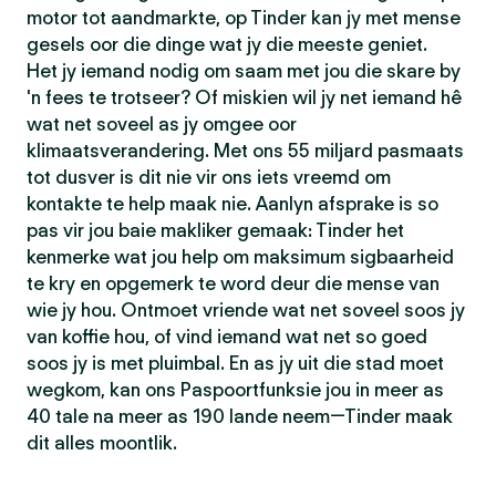
motor tot aandmarkte, op Tinder kan jy met mense
gesels oor die dinge wat jy die meeste geniet.
Het jy iemand nodig om saam met jou die skare by
'n fees te trotseer? Of miskien wil jy net iemand hê
wat net soveel as jy omgee oor
klimaatsverandering. Met ons 55 miljard pasmaats
tot dusver is dit nie vir ons iets vreemd om
kontakte te help maak nie. Aanlyn afsprake is so
pas vir jou baie makliker gemaak: Tinder het
kenmerke wat jou help om maksimum sigbaarheid
te kry en opgemerk te word deur die mense van
wie jy hou. Ontmoet vriende wat net soveel soos jy
van koffie hou, of vind iemand wat net so goed
soos jy is met pluimbal. En as jy uit die stad moet
wegkom, kan ons Paspoortfunksie jou in meer as
40 tale na meer as 190 lande neem—Tinder maak
dit alles moontlik.