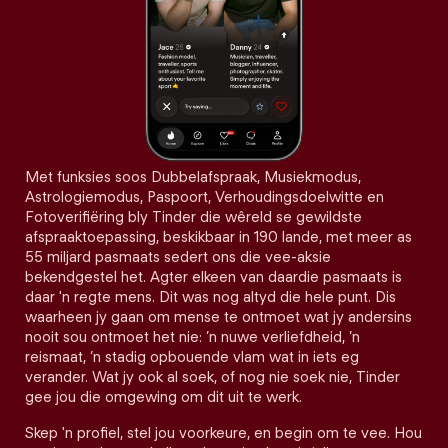
Met funksies soos Dubbelafspraak, Musiekmodus,
Astrologiemodus, Paspoort, Verhoudingsdoelwitte en
Fotoverifiëring bly Tinder die wêreld se gewildste
afspraaktoepassing, beskikbaar in 190 lande, met meer as
55 miljard pasmaats sedert ons die vee-aksie
bekendgestel het. Agter elkeen van daardie pasmaats is
daar 'n regte mens. Dit was nog altyd die hele punt. Dis
waarheen jy gaan om mense te ontmoet wat jy andersins
nooit sou ontmoet het nie: ’n nuwe verliefdheid, ’n
reismaat, ’n stadig opbouende vlam wat in iets eg
verander. Wat jy ook al soek, of nog nie soek nie, Tinder
gee jou die omgewing om dit uit te werk.
Skep 'n profiel, stel jou voorkeure, en begin om te vee. Hou