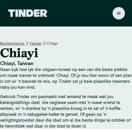
T
i
n
d
e
Bestemmings
Taiwan
Chiayi
r
Chiayi
-
t
u
Chiayi, Taiwan
i
Gaan kyk hoe lyk die uitgaan-toneel op een van die beste plekke
s
om nuwe mense te ontmoet: Chiayi. Of jy nou hier woon of van plan
b
is om vir 'n besoek te reis, op Tinder sal jy baie plaaslike inwoners
naby jou kan vind.
l
a
Gebruik Tinder om pasmaats met iemand te maak wat jou
d
belangstellings deel, die naglewe saam met 'n nuwe vriend te
verken, vir 'n drankie by 'n plaaslike kroeg in te val of 'n koffie-
afspraak in 'n nabygeleë kafee te geniet. Of gaan op 'n
verligtingstoestel deur die stad om al die beste dinge te ontdek of
te herontdek wat daar in die stad te doen is.