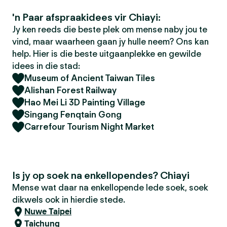
'n Paar afspraakidees vir Chiayi:
Jy ken reeds die beste plek om mense naby jou te
vind, maar waarheen gaan jy hulle neem? Ons kan
help. Hier is die beste uitgaanplekke en gewilde
idees in die stad:
Museum of Ancient Taiwan Tiles
Alishan Forest Railway
Hao Mei Li 3D Painting Village
Singang Fenqtain Gong
Carrefour Tourism Night Market
Is jy op soek na enkellopendes? Chiayi
Mense wat daar na enkellopende lede soek, soek
dikwels ook in hierdie stede.
Nuwe Taipei
Taichung