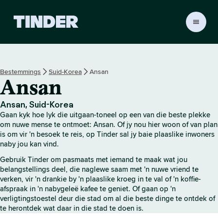
T
i
n
d
e
Bestemmings
Suid-Korea
Ansan
r
Ansan
-
t
u
Ansan, Suid-Korea
i
Gaan kyk hoe lyk die uitgaan-toneel op een van die beste plekke
s
om nuwe mense te ontmoet: Ansan. Of jy nou hier woon of van plan
b
is om vir 'n besoek te reis, op Tinder sal jy baie plaaslike inwoners
naby jou kan vind.
l
a
Gebruik Tinder om pasmaats met iemand te maak wat jou
d
belangstellings deel, die naglewe saam met 'n nuwe vriend te
verken, vir 'n drankie by 'n plaaslike kroeg in te val of 'n koffie-
afspraak in 'n nabygeleë kafee te geniet. Of gaan op 'n
verligtingstoestel deur die stad om al die beste dinge te ontdek of
te herontdek wat daar in die stad te doen is.