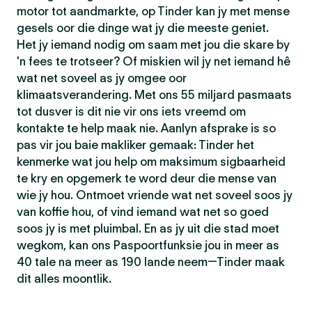
motor tot aandmarkte, op Tinder kan jy met mense
gesels oor die dinge wat jy die meeste geniet.
Het jy iemand nodig om saam met jou die skare by
'n fees te trotseer? Of miskien wil jy net iemand hê
wat net soveel as jy omgee oor
klimaatsverandering. Met ons 55 miljard pasmaats
tot dusver is dit nie vir ons iets vreemd om
kontakte te help maak nie. Aanlyn afsprake is so
pas vir jou baie makliker gemaak: Tinder het
kenmerke wat jou help om maksimum sigbaarheid
te kry en opgemerk te word deur die mense van
wie jy hou. Ontmoet vriende wat net soveel soos jy
van koffie hou, of vind iemand wat net so goed
soos jy is met pluimbal. En as jy uit die stad moet
wegkom, kan ons Paspoortfunksie jou in meer as
40 tale na meer as 190 lande neem—Tinder maak
dit alles moontlik.