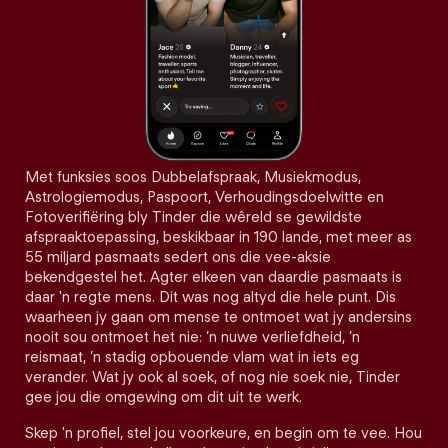
Met funksies soos Dubbelafspraak, Musiekmodus,
Astrologiemodus, Paspoort, Verhoudingsdoelwitte en
Fotoverifiëring bly Tinder die wêreld se gewildste
afspraaktoepassing, beskikbaar in 190 lande, met meer as
55 miljard pasmaats sedert ons die vee-aksie
bekendgestel het. Agter elkeen van daardie pasmaats is
daar 'n regte mens. Dit was nog altyd die hele punt. Dis
waarheen jy gaan om mense te ontmoet wat jy andersins
nooit sou ontmoet het nie: ’n nuwe verliefdheid, ’n
reismaat, ’n stadig opbouende vlam wat in iets eg
verander. Wat jy ook al soek, of nog nie soek nie, Tinder
gee jou die omgewing om dit uit te werk.
Skep 'n profiel, stel jou voorkeure, en begin om te vee. Hou