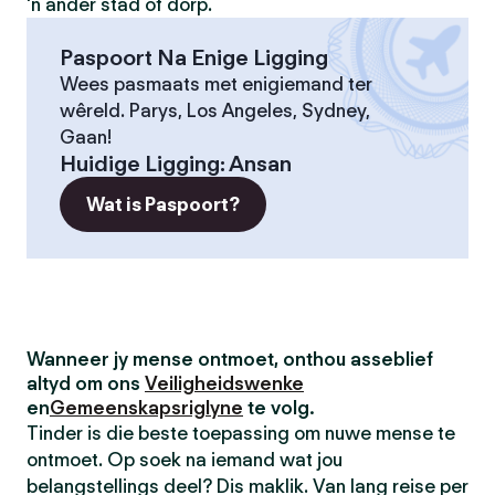
'n ander stad of dorp.
Paspoort Na Enige Ligging
Wees pasmaats met enigiemand ter
wêreld. Parys, Los Angeles, Sydney,
Gaan!
Huidige Ligging
:
Ansan
Wat is Paspoort?
Wanneer jy mense ontmoet, onthou asseblief
altyd om ons
Veiligheidswenke
en
Gemeenskapsriglyne
te volg.
Tinder is die beste toepassing om nuwe mense te
ontmoet. Op soek na iemand wat jou
belangstellings deel? Dis maklik. Van lang reise per