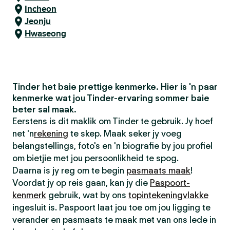
Incheon
Jeonju
Hwaseong
Tinder het baie prettige kenmerke. Hier is 'n paar
kenmerke wat jou Tinder-ervaring sommer baie
beter sal maak.
Eerstens is dit maklik om Tinder te gebruik. Jy hoef
net 'n
rekening
te skep. Maak seker jy voeg
belangstellings, foto's en 'n biografie by jou profiel
om bietjie met jou persoonlikheid te spog.
Daarna is jy reg om te begin
pasmaats maak
!
Voordat jy op reis gaan, kan jy die
Paspoort-
kenmerk
gebruik, wat by ons
topintekeningvlakke
ingesluit is. Paspoort laat jou toe om jou ligging te
verander en pasmaats te maak met van ons lede in