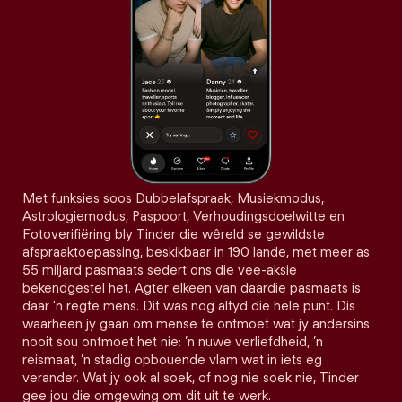
Met funksies soos Dubbelafspraak, Musiekmodus,
Astrologiemodus, Paspoort, Verhoudingsdoelwitte en
Fotoverifiëring bly Tinder die wêreld se gewildste
afspraaktoepassing, beskikbaar in 190 lande, met meer as
55 miljard pasmaats sedert ons die vee-aksie
bekendgestel het. Agter elkeen van daardie pasmaats is
daar 'n regte mens. Dit was nog altyd die hele punt. Dis
waarheen jy gaan om mense te ontmoet wat jy andersins
nooit sou ontmoet het nie: ’n nuwe verliefdheid, ’n
reismaat, ’n stadig opbouende vlam wat in iets eg
verander. Wat jy ook al soek, of nog nie soek nie, Tinder
gee jou die omgewing om dit uit te werk.