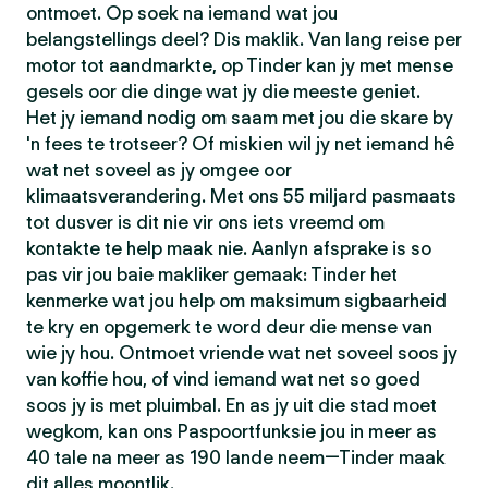
ontmoet. Op soek na iemand wat jou
belangstellings deel? Dis maklik. Van lang reise per
motor tot aandmarkte, op Tinder kan jy met mense
gesels oor die dinge wat jy die meeste geniet.
Het jy iemand nodig om saam met jou die skare by
'n fees te trotseer? Of miskien wil jy net iemand hê
wat net soveel as jy omgee oor
klimaatsverandering. Met ons 55 miljard pasmaats
tot dusver is dit nie vir ons iets vreemd om
kontakte te help maak nie. Aanlyn afsprake is so
pas vir jou baie makliker gemaak: Tinder het
kenmerke wat jou help om maksimum sigbaarheid
te kry en opgemerk te word deur die mense van
wie jy hou. Ontmoet vriende wat net soveel soos jy
van koffie hou, of vind iemand wat net so goed
soos jy is met pluimbal. En as jy uit die stad moet
wegkom, kan ons Paspoortfunksie jou in meer as
40 tale na meer as 190 lande neem—Tinder maak
dit alles moontlik.