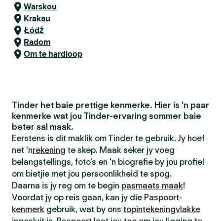
Warskou
Krakau
Łódź
Radom
Om te hardloop
Tinder het baie prettige kenmerke. Hier is 'n paar
kenmerke wat jou Tinder-ervaring sommer baie
beter sal maak.
Eerstens is dit maklik om Tinder te gebruik. Jy hoef
net 'n
rekening
te skep. Maak seker jy voeg
belangstellings, foto's en 'n biografie by jou profiel
om bietjie met jou persoonlikheid te spog.
Daarna is jy reg om te begin
pasmaats maak
!
Voordat jy op reis gaan, kan jy die
Paspoort-
kenmerk
gebruik, wat by ons
topintekeningvlakke