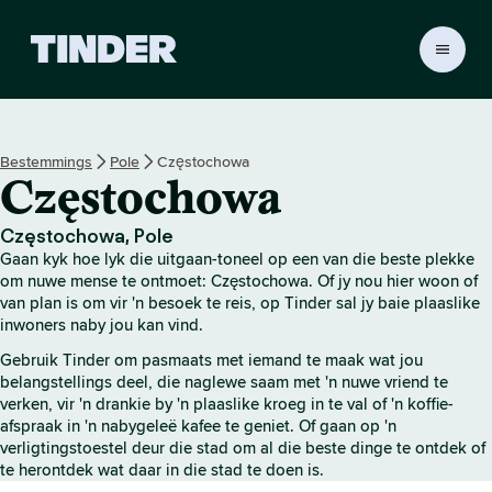
T
i
n
d
e
Bestemmings
Pole
Częstochowa
r
Częstochowa
-
t
u
Częstochowa, Pole
i
Gaan kyk hoe lyk die uitgaan-toneel op een van die beste plekke
s
om nuwe mense te ontmoet: Częstochowa. Of jy nou hier woon of
b
van plan is om vir 'n besoek te reis, op Tinder sal jy baie plaaslike
inwoners naby jou kan vind.
l
a
Gebruik Tinder om pasmaats met iemand te maak wat jou
d
belangstellings deel, die naglewe saam met 'n nuwe vriend te
verken, vir 'n drankie by 'n plaaslike kroeg in te val of 'n koffie-
afspraak in 'n nabygeleë kafee te geniet. Of gaan op 'n
verligtingstoestel deur die stad om al die beste dinge te ontdek of
te herontdek wat daar in die stad te doen is.