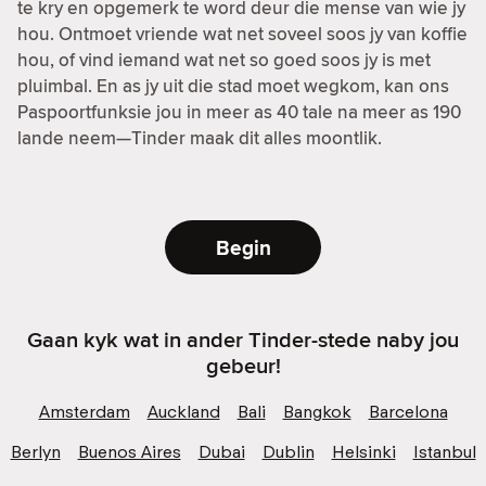
te kry en opgemerk te word deur die mense van wie jy
hou. Ontmoet vriende wat net soveel soos jy van koffie
hou, of vind iemand wat net so goed soos jy is met
pluimbal. En as jy uit die stad moet wegkom, kan ons
Paspoortfunksie jou in meer as 40 tale na meer as 190
lande neem—Tinder maak dit alles moontlik.
Begin
Gaan kyk wat in ander Tinder-stede naby jou
gebeur!
Amsterdam
Auckland
Bali
Bangkok
Barcelona
Berlyn
Buenos Aires
Dubai
Dublin
Helsinki
Istanbul