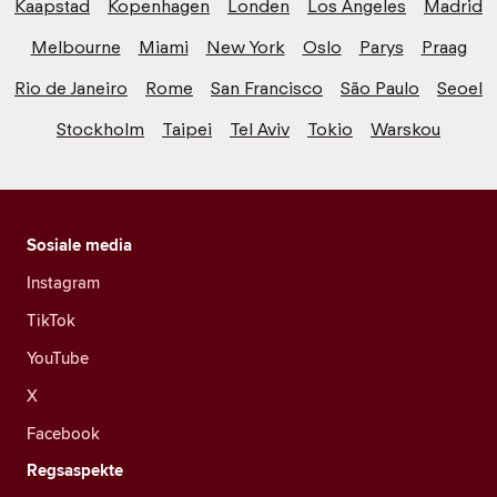
Kaapstad
Kopenhagen
Londen
Los Angeles
Madrid
Melbourne
Miami
New York
Oslo
Parys
Praag
Rio de Janeiro
Rome
San Francisco
São Paulo
Seoel
Stockholm
Taipei
Tel Aviv
Tokio
Warskou
Sosiale media
Instagram
TikTok
YouTube
X
Facebook
Regsaspekte