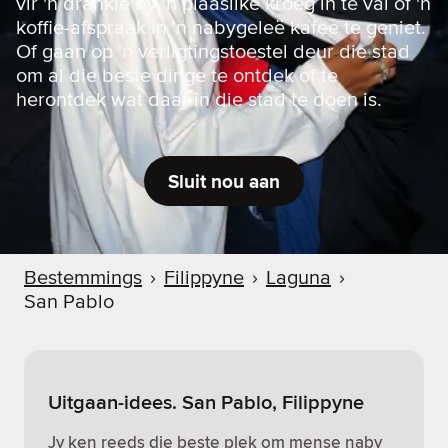
vir 'n drankie by 'n plaaslike kroeg in te val of 'n
koffie-afspraak in 'n nabygeleë kafee te geniet.
Of gaan op 'n verligtingstoestel deur die stad
om al die beste dinge te ontdek of te
herontdek wat daar in die stad te doen is.
Sluit nou aan
Bestemmings
›
Filippyne
›
Laguna
›
San Pablo
Uitgaan-idees. San Pablo, Filippyne
Jy ken reeds die beste plek om mense naby