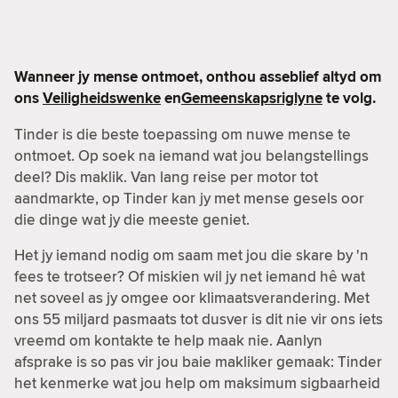
Wanneer jy mense ontmoet, onthou asseblief altyd om
ons
Veiligheidswenke
en
Gemeenskapsriglyne
te volg.
Tinder is die beste toepassing om nuwe mense te
ontmoet. Op soek na iemand wat jou belangstellings
deel? Dis maklik. Van lang reise per motor tot
aandmarkte, op Tinder kan jy met mense gesels oor
die dinge wat jy die meeste geniet.
Het jy iemand nodig om saam met jou die skare by 'n
fees te trotseer? Of miskien wil jy net iemand hê wat
net soveel as jy omgee oor klimaatsverandering. Met
ons 55 miljard pasmaats tot dusver is dit nie vir ons iets
vreemd om kontakte te help maak nie. Aanlyn
afsprake is so pas vir jou baie makliker gemaak: Tinder
het kenmerke wat jou help om maksimum sigbaarheid