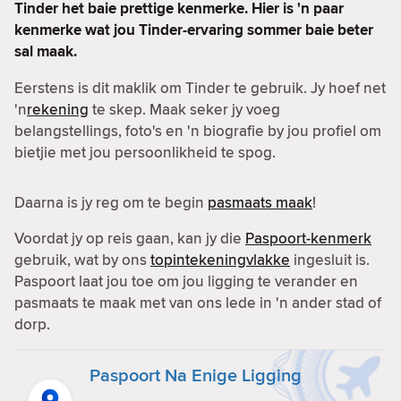
Tinder het baie prettige kenmerke. Hier is 'n paar
kenmerke wat jou Tinder-ervaring sommer baie beter
sal maak.
Eerstens is dit maklik om Tinder te gebruik. Jy hoef net
'n
rekening
te skep. Maak seker jy voeg
belangstellings, foto's en 'n biografie by jou profiel om
bietjie met jou persoonlikheid te spog.
Daarna is jy reg om te begin
pasmaats maak
!
Voordat jy op reis gaan, kan jy die
Paspoort-kenmerk
gebruik, wat by ons
topintekeningvlakke
ingesluit is.
Paspoort laat jou toe om jou ligging te verander en
pasmaats te maak met van ons lede in 'n ander stad of
dorp.
Paspoort Na Enige Ligging