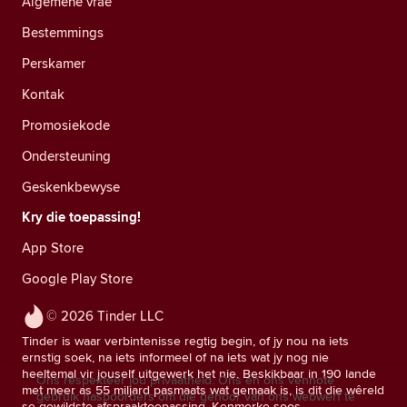
Algemene vrae
Bestemmings
Perskamer
Kontak
Promosiekode
Ondersteuning
Geskenkbewyse
Kry die toepassing!
App Store
Google Play Store
© 2026 Tinder LLC
Tinder is waar verbintenisse regtig begin, of jy nou na iets
ernstig soek, na iets informeel of na iets wat jy nog nie
heeltemal vir jouself uitgewerk het nie. Beskikbaar in 190 lande
Ons respekteer jou privaatheid. Ons en ons vennote
met meer as 55 miljard pasmaats wat gemaak is, is dit die wêreld
gebruik naspoorders om die gehoor van ons webwerf te
se gewildste afspraaktoepassing. Kenmerke soos