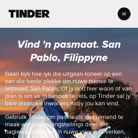
T
i
n
d
e
Vind 'n pasmaat. San
r
-
Pablo, Filippyne
t
u
i
Gaan kyk hoe lyk die uitgaan-toneel op een
s
van die beste plekke om nuwe mense te
b
ontmoet: San Pablo. Of jy nou hier woon of van
l
plan is om vir 'n besoek te reis, op Tinder sal jy
a
baie plaaslike inwoners naby jou kan vind.
d
Gebruik Tinder om pasmaats met iemand te
maak wat jou belangstellings deel, die
naglewe saam met 'n nuwe vriend te verken,