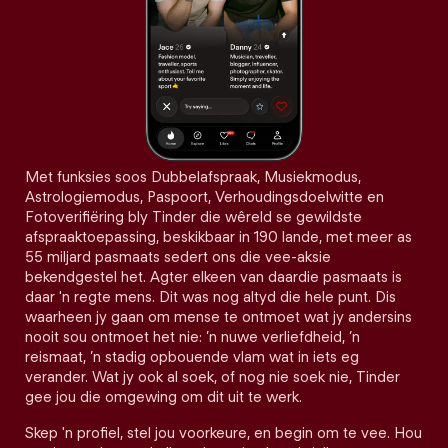
Met funksies soos Dubbelafspraak, Musiekmodus,
Astrologiemodus, Paspoort, Verhoudingsdoelwitte en
Fotoverifiëring bly Tinder die wêreld se gewildste
afspraaktoepassing, beskikbaar in 190 lande, met meer as
55 miljard pasmaats sedert ons die vee-aksie
bekendgestel het. Agter elkeen van daardie pasmaats is
daar 'n regte mens. Dit was nog altyd die hele punt. Dis
waarheen jy gaan om mense te ontmoet wat jy andersins
nooit sou ontmoet het nie: ’n nuwe verliefdheid, ’n
reismaat, ’n stadig opbouende vlam wat in iets eg
verander. Wat jy ook al soek, of nog nie soek nie, Tinder
gee jou die omgewing om dit uit te werk.
Skep 'n profiel, stel jou voorkeure, en begin om te vee. Hou