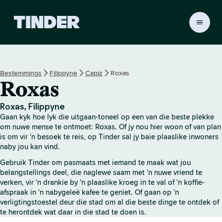
T
i
n
d
e
Bestemmings
Filippyne
Capiz
Roxas
r
Roxas
-
t
u
Roxas, Filippyne
i
Gaan kyk hoe lyk die uitgaan-toneel op een van die beste plekke
s
om nuwe mense te ontmoet: Roxas. Of jy nou hier woon of van plan
b
is om vir 'n besoek te reis, op Tinder sal jy baie plaaslike inwoners
naby jou kan vind.
l
a
Gebruik Tinder om pasmaats met iemand te maak wat jou
d
belangstellings deel, die naglewe saam met 'n nuwe vriend te
verken, vir 'n drankie by 'n plaaslike kroeg in te val of 'n koffie-
afspraak in 'n nabygeleë kafee te geniet. Of gaan op 'n
verligtingstoestel deur die stad om al die beste dinge te ontdek of
te herontdek wat daar in die stad te doen is.