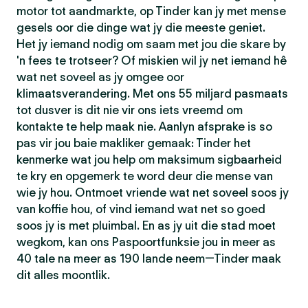
motor tot aandmarkte, op Tinder kan jy met mense
gesels oor die dinge wat jy die meeste geniet.
Het jy iemand nodig om saam met jou die skare by
'n fees te trotseer? Of miskien wil jy net iemand hê
wat net soveel as jy omgee oor
klimaatsverandering. Met ons 55 miljard pasmaats
tot dusver is dit nie vir ons iets vreemd om
kontakte te help maak nie. Aanlyn afsprake is so
pas vir jou baie makliker gemaak: Tinder het
kenmerke wat jou help om maksimum sigbaarheid
te kry en opgemerk te word deur die mense van
wie jy hou. Ontmoet vriende wat net soveel soos jy
van koffie hou, of vind iemand wat net so goed
soos jy is met pluimbal. En as jy uit die stad moet
wegkom, kan ons Paspoortfunksie jou in meer as
40 tale na meer as 190 lande neem—Tinder maak
dit alles moontlik.