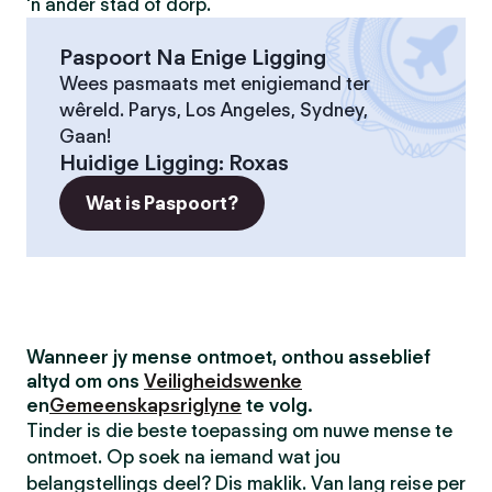
'n ander stad of dorp.
Paspoort Na Enige Ligging
Wees pasmaats met enigiemand ter
wêreld. Parys, Los Angeles, Sydney,
Gaan!
Huidige Ligging
:
Roxas
Wat is Paspoort?
Wanneer jy mense ontmoet, onthou asseblief
altyd om ons
Veiligheidswenke
en
Gemeenskapsriglyne
te volg.
Tinder is die beste toepassing om nuwe mense te
ontmoet. Op soek na iemand wat jou
belangstellings deel? Dis maklik. Van lang reise per