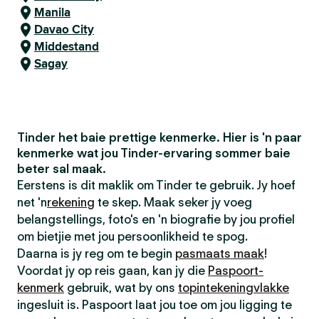
Manila
Davao City
Middestand
Sagay
Tinder het baie prettige kenmerke. Hier is 'n paar
kenmerke wat jou Tinder-ervaring sommer baie
beter sal maak.
Eerstens is dit maklik om Tinder te gebruik. Jy hoef
net 'n
rekening
te skep. Maak seker jy voeg
belangstellings, foto's en 'n biografie by jou profiel
om bietjie met jou persoonlikheid te spog.
Daarna is jy reg om te begin
pasmaats maak
!
Voordat jy op reis gaan, kan jy die
Paspoort-
kenmerk
gebruik, wat by ons
topintekeningvlakke
ingesluit is. Paspoort laat jou toe om jou ligging te