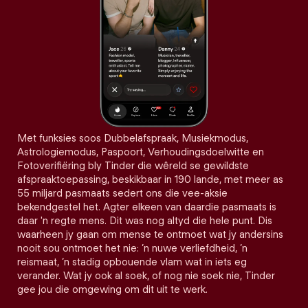
Met funksies soos Dubbelafspraak, Musiekmodus,
Astrologiemodus, Paspoort, Verhoudingsdoelwitte en
Fotoverifiëring bly Tinder die wêreld se gewildste
afspraaktoepassing, beskikbaar in 190 lande, met meer as
55 miljard pasmaats sedert ons die vee-aksie
bekendgestel het. Agter elkeen van daardie pasmaats is
daar 'n regte mens. Dit was nog altyd die hele punt. Dis
waarheen jy gaan om mense te ontmoet wat jy andersins
nooit sou ontmoet het nie: ’n nuwe verliefdheid, ’n
reismaat, ’n stadig opbouende vlam wat in iets eg
verander. Wat jy ook al soek, of nog nie soek nie, Tinder
gee jou die omgewing om dit uit te werk.