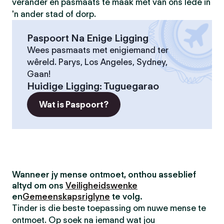
verander en pasmaats te maak met van ons lede in
'n ander stad of dorp.
Paspoort Na Enige Ligging
Wees pasmaats met enigiemand ter
wêreld. Parys, Los Angeles, Sydney,
Gaan!
Huidige Ligging
:
Tuguegarao
Wat is Paspoort?
Wanneer jy mense ontmoet, onthou asseblief
altyd om ons
Veiligheidswenke
en
Gemeenskapsriglyne
te volg.
Tinder is die beste toepassing om nuwe mense te
ontmoet. Op soek na iemand wat jou