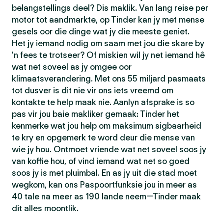
belangstellings deel? Dis maklik. Van lang reise per
motor tot aandmarkte, op Tinder kan jy met mense
gesels oor die dinge wat jy die meeste geniet.
Het jy iemand nodig om saam met jou die skare by
'n fees te trotseer? Of miskien wil jy net iemand hê
wat net soveel as jy omgee oor
klimaatsverandering. Met ons 55 miljard pasmaats
tot dusver is dit nie vir ons iets vreemd om
kontakte te help maak nie. Aanlyn afsprake is so
pas vir jou baie makliker gemaak: Tinder het
kenmerke wat jou help om maksimum sigbaarheid
te kry en opgemerk te word deur die mense van
wie jy hou. Ontmoet vriende wat net soveel soos jy
van koffie hou, of vind iemand wat net so goed
soos jy is met pluimbal. En as jy uit die stad moet
wegkom, kan ons Paspoortfunksie jou in meer as
40 tale na meer as 190 lande neem—Tinder maak
dit alles moontlik.