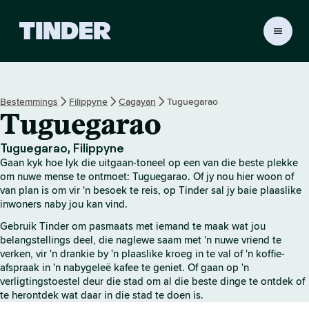
T
i
n
d
e
Bestemmings
Filippyne
Cagayan
Tuguegarao
r
Tuguegarao
-
t
u
Tuguegarao, Filippyne
i
Gaan kyk hoe lyk die uitgaan-toneel op een van die beste plekke
s
om nuwe mense te ontmoet: Tuguegarao. Of jy nou hier woon of
b
van plan is om vir 'n besoek te reis, op Tinder sal jy baie plaaslike
inwoners naby jou kan vind.
l
a
Gebruik Tinder om pasmaats met iemand te maak wat jou
d
belangstellings deel, die naglewe saam met 'n nuwe vriend te
verken, vir 'n drankie by 'n plaaslike kroeg in te val of 'n koffie-
afspraak in 'n nabygeleë kafee te geniet. Of gaan op 'n
verligtingstoestel deur die stad om al die beste dinge te ontdek of
te herontdek wat daar in die stad te doen is.