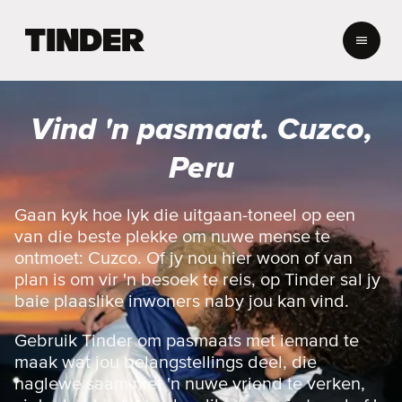
T
i
n
d
e
Vind 'n pasmaat. Cuzco,
r
-
Peru
t
u
i
Gaan kyk hoe lyk die uitgaan-toneel op een
s
van die beste plekke om nuwe mense te
b
ontmoet: Cuzco. Of jy nou hier woon of van
l
plan is om vir 'n besoek te reis, op Tinder sal jy
a
baie plaaslike inwoners naby jou kan vind.
d
Gebruik Tinder om pasmaats met iemand te
maak wat jou belangstellings deel, die
naglewe saam met 'n nuwe vriend te verken,