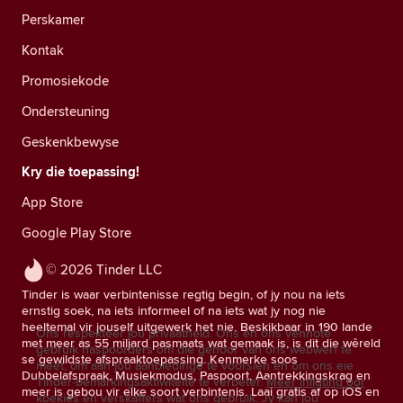
Perskamer
Kontak
Promosiekode
Ondersteuning
Geskenkbewyse
Kry die toepassing!
App Store
Google Play Store
© 2026 Tinder LLC
Tinder is waar verbintenisse regtig begin, of jy nou na iets
ernstig soek, na iets informeel of na iets wat jy nog nie
heeltemal vir jouself uitgewerk het nie. Beskikbaar in 190 lande
Ons respekteer jou privaatheid. Ons en ons vennote
met meer as 55 miljard pasmaats wat gemaak is, is dit die wêreld
gebruik naspoorders om die gehoor van ons webwerf te
se gewildste afspraaktoepassing. Kenmerke soos
meet, om aan jou aanbiedinge te voorsien en om ons eie
Dubbelafspraak, Musiekmodus, Paspoort, Aantrekkingskrag en
Tinder-bemarkingsaktiwiteite te verbeter.
Meer inligting oor
meer is gebou vir elke soort verbintenis. Laai gratis af op iOS en
koekies en verskaffers wat ons gebruik.
Jy kan jou