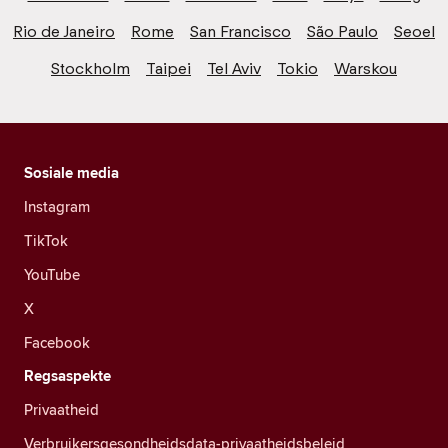
Rio de Janeiro
Rome
San Francisco
São Paulo
Seoel
Stockholm
Taipei
Tel Aviv
Tokio
Warskou
Sosiale media
Instagram
TikTok
YouTube
X
Facebook
Regsaspekte
Privaatheid
Verbruikersgesondheidsdata-privaatheidsbeleid