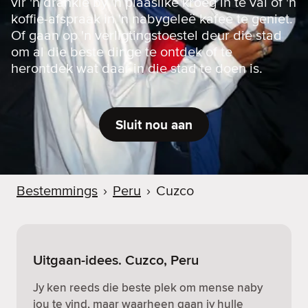
vir 'n drankie by 'n plaaslike kroeg in te val of 'n
koffie-afspraak in 'n nabygeleë kafee te geniet.
Of gaan op 'n verligtingstoestel deur die stad
om al die beste dinge te ontdek of te
herontdek wat daar in die stad te doen is.
Sluit nou aan
Bestemmings
›
Peru
›
Cuzco
Uitgaan-idees. Cuzco, Peru
Jy ken reeds die beste plek om mense naby
jou te vind, maar waarheen gaan jy hulle