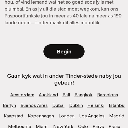
hou, of vind iemand wat net so goed soos jy is met
pluimbal. En as jy uit die stad moet wegkom, kan ons
Paspoortfunksie jou in meer as 40 tale na meer as 190
lande neem—Tinder maak dit alles moontlik.
Begin
Gaan kyk wat in ander Tinder-stede naby jou
gebeur!
Amsterdam
Auckland
Bali
Bangkok
Barcelona
Berlyn
Buenos Aires
Dubai
Dublin
Helsinki
Istanbul
Kaapstad
Kopenhagen
Londen
Los Angeles
Madrid
Melbourne
Miami
New York
Oslo
Parys
Praag