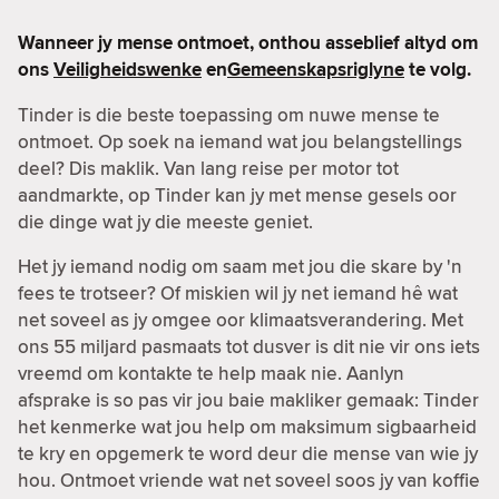
Wanneer jy mense ontmoet, onthou asseblief altyd om
ons
Veiligheidswenke
en
Gemeenskapsriglyne
te volg.
Tinder is die beste toepassing om nuwe mense te
ontmoet. Op soek na iemand wat jou belangstellings
deel? Dis maklik. Van lang reise per motor tot
aandmarkte, op Tinder kan jy met mense gesels oor
die dinge wat jy die meeste geniet.
Het jy iemand nodig om saam met jou die skare by 'n
fees te trotseer? Of miskien wil jy net iemand hê wat
net soveel as jy omgee oor klimaatsverandering. Met
ons 55 miljard pasmaats tot dusver is dit nie vir ons iets
vreemd om kontakte te help maak nie. Aanlyn
afsprake is so pas vir jou baie makliker gemaak: Tinder
het kenmerke wat jou help om maksimum sigbaarheid
te kry en opgemerk te word deur die mense van wie jy
hou. Ontmoet vriende wat net soveel soos jy van koffie