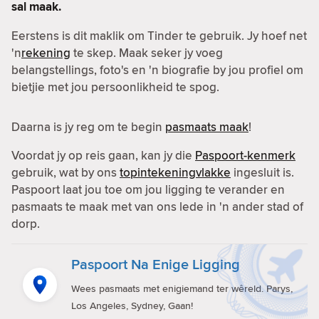
sal maak.
Eerstens is dit maklik om Tinder te gebruik. Jy hoef net
'n
rekening
te skep. Maak seker jy voeg
belangstellings, foto's en 'n biografie by jou profiel om
bietjie met jou persoonlikheid te spog.
Daarna is jy reg om te begin
pasmaats maak
!
Voordat jy op reis gaan, kan jy die
Paspoort-kenmerk
gebruik, wat by ons
topintekeningvlakke
ingesluit is.
Paspoort laat jou toe om jou ligging te verander en
pasmaats te maak met van ons lede in 'n ander stad of
dorp.
Paspoort Na Enige Ligging
Wees pasmaats met enigiemand ter wêreld. Parys,
Los Angeles, Sydney, Gaan!