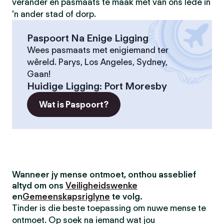
verander en pasmaats te maak met van ons lede in
'n ander stad of dorp.
Paspoort Na Enige Ligging
Wees pasmaats met enigiemand ter
wêreld. Parys, Los Angeles, Sydney,
Gaan!
Huidige Ligging
:
Port Moresby
Wat is Paspoort?
Wanneer jy mense ontmoet, onthou asseblief
altyd om ons
Veiligheidswenke
en
Gemeenskapsriglyne
te volg.
Tinder is die beste toepassing om nuwe mense te
ontmoet. Op soek na iemand wat jou