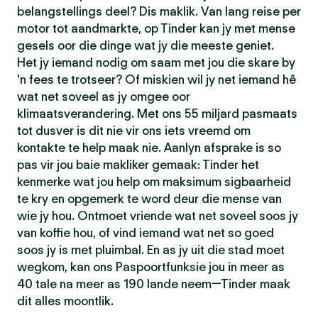
belangstellings deel? Dis maklik. Van lang reise per
motor tot aandmarkte, op Tinder kan jy met mense
gesels oor die dinge wat jy die meeste geniet.
Het jy iemand nodig om saam met jou die skare by
'n fees te trotseer? Of miskien wil jy net iemand hê
wat net soveel as jy omgee oor
klimaatsverandering. Met ons 55 miljard pasmaats
tot dusver is dit nie vir ons iets vreemd om
kontakte te help maak nie. Aanlyn afsprake is so
pas vir jou baie makliker gemaak: Tinder het
kenmerke wat jou help om maksimum sigbaarheid
te kry en opgemerk te word deur die mense van
wie jy hou. Ontmoet vriende wat net soveel soos jy
van koffie hou, of vind iemand wat net so goed
soos jy is met pluimbal. En as jy uit die stad moet
wegkom, kan ons Paspoortfunksie jou in meer as
40 tale na meer as 190 lande neem—Tinder maak
dit alles moontlik.