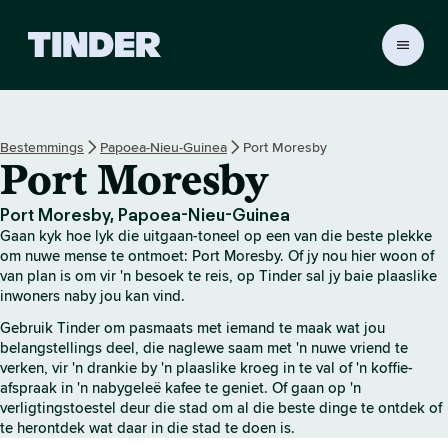
T
i
n
d
e
Bestemmings
Papoea-Nieu-Guinea
Port Moresby
r
Port Moresby
-
t
u
Port Moresby, Papoea-Nieu-Guinea
i
Gaan kyk hoe lyk die uitgaan-toneel op een van die beste plekke
s
om nuwe mense te ontmoet: Port Moresby. Of jy nou hier woon of
b
van plan is om vir 'n besoek te reis, op Tinder sal jy baie plaaslike
inwoners naby jou kan vind.
l
a
Gebruik Tinder om pasmaats met iemand te maak wat jou
d
belangstellings deel, die naglewe saam met 'n nuwe vriend te
verken, vir 'n drankie by 'n plaaslike kroeg in te val of 'n koffie-
afspraak in 'n nabygeleë kafee te geniet. Of gaan op 'n
verligtingstoestel deur die stad om al die beste dinge te ontdek of
te herontdek wat daar in die stad te doen is.