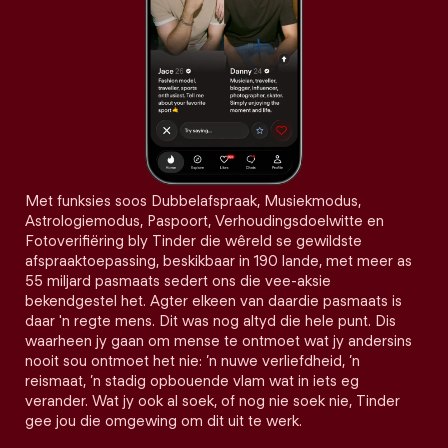
Met funksies soos Dubbelafspraak, Musiekmodus,
Astrologiemodus, Paspoort, Verhoudingsdoelwitte en
Fotoverifiëring bly Tinder die wêreld se gewildste
afspraaktoepassing, beskikbaar in 190 lande, met meer as
55 miljard pasmaats sedert ons die vee-aksie
bekendgestel het. Agter elkeen van daardie pasmaats is
daar 'n regte mens. Dit was nog altyd die hele punt. Dis
waarheen jy gaan om mense te ontmoet wat jy andersins
nooit sou ontmoet het nie: ’n nuwe verliefdheid, ’n
reismaat, ’n stadig opbouende vlam wat in iets eg
verander. Wat jy ook al soek, of nog nie soek nie, Tinder
gee jou die omgewing om dit uit te werk.