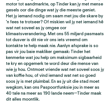
motor tot aandmarkte, op Tinder kan jy met mense
gesels oor die dinge wat jy die meeste geniet.
Het jy iemand nodig om saam met jou die skare by
'n fees te trotseer? Of miskien wil jy net iemand hê
wat net soveel as jy omgee oor
klimaatsverandering. Met ons 55 miljard pasmaats
tot dusver is dit nie vir ons iets vreemd om
kontakte te help maak nie. Aanlyn afsprake is so
pas vir jou baie makliker gemaak: Tinder het
kenmerke wat jou help om maksimum sigbaarheid
te kry en opgemerk te word deur die mense van
wie jy hou. Ontmoet vriende wat net soveel soos jy
van koffie hou, of vind iemand wat net so goed
soos jy is met pluimbal. En as jy uit die stad moet
wegkom, kan ons Paspoortfunksie jou in meer as
40 tale na meer as 190 lande neem—Tinder maak
dit alles moontlik.