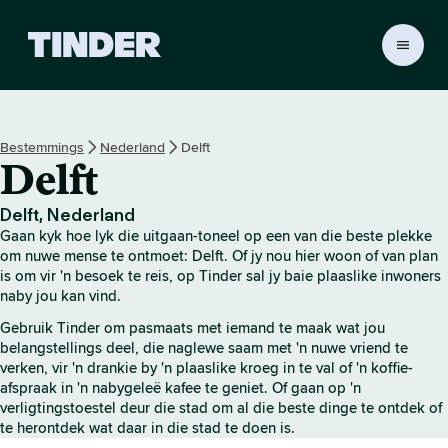
T
i
n
d
e
Bestemmings
Nederland
Delft
r
Delft
-
t
u
Delft, Nederland
i
Gaan kyk hoe lyk die uitgaan-toneel op een van die beste plekke
s
om nuwe mense te ontmoet: Delft. Of jy nou hier woon of van plan
b
is om vir 'n besoek te reis, op Tinder sal jy baie plaaslike inwoners
naby jou kan vind.
l
a
Gebruik Tinder om pasmaats met iemand te maak wat jou
d
belangstellings deel, die naglewe saam met 'n nuwe vriend te
verken, vir 'n drankie by 'n plaaslike kroeg in te val of 'n koffie-
afspraak in 'n nabygeleë kafee te geniet. Of gaan op 'n
verligtingstoestel deur die stad om al die beste dinge te ontdek of
te herontdek wat daar in die stad te doen is.