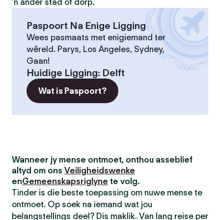
'n ander stad of dorp.
Paspoort Na Enige Ligging
Wees pasmaats met enigiemand ter
wêreld. Parys, Los Angeles, Sydney,
Gaan!
Huidige Ligging
:
Delft
Wat is Paspoort?
Wanneer jy mense ontmoet, onthou asseblief
altyd om ons
Veiligheidswenke
en
Gemeenskapsriglyne
te volg.
Tinder is die beste toepassing om nuwe mense te
ontmoet. Op soek na iemand wat jou
belangstellings deel? Dis maklik. Van lang reise per