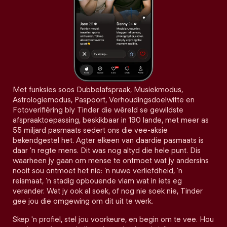
Met funksies soos Dubbelafspraak, Musiekmodus,
Astrologiemodus, Paspoort, Verhoudingsdoelwitte en
Fotoverifiëring bly Tinder die wêreld se gewildste
afspraaktoepassing, beskikbaar in 190 lande, met meer as
55 miljard pasmaats sedert ons die vee-aksie
bekendgestel het. Agter elkeen van daardie pasmaats is
daar 'n regte mens. Dit was nog altyd die hele punt. Dis
waarheen jy gaan om mense te ontmoet wat jy andersins
nooit sou ontmoet het nie: ’n nuwe verliefdheid, ’n
reismaat, ’n stadig opbouende vlam wat in iets eg
verander. Wat jy ook al soek, of nog nie soek nie, Tinder
gee jou die omgewing om dit uit te werk.
Skep 'n profiel, stel jou voorkeure, en begin om te vee. Hou