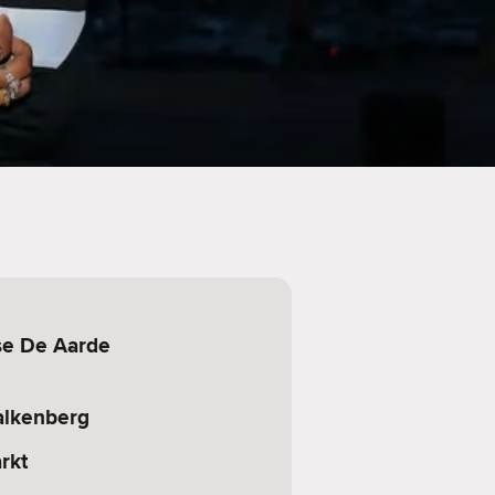
se De Aarde
alkenberg
rkt