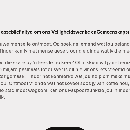
asseblief altyd om ons
Veiligheidswenke
en
Gemeenskapsri
nuwe mense te ontmoet. Op soek na iemand wat jou belangst
Tinder kan jy met mense gesels oor die dinge wat jy die me
 die skare by 'n fees te trotseer? Of miskien wil jy net ie
 miljard pasmaats tot dusver is dit nie vir ons iets vreemd 
kliker gemaak: Tinder het kenmerke wat jou help om maksi
ou. Ontmoet vriende wat net soveel soos jy van koffie hou,
it die stad moet wegkom, kan ons Paspoortfunksie jou in mee
ik.