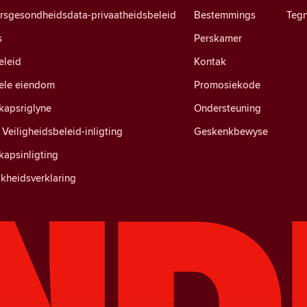
ersgesondheidsdata-privaatheidsbeleid
Bestemmings
Tegn
s
Perskamer
eleid
Kontak
uele eiendom
Promosiekode
apsriglyne
Ondersteuning
Veiligheidsbeleid-inligting
Geskenkbewyse
apsinligting
kheidsverklaring