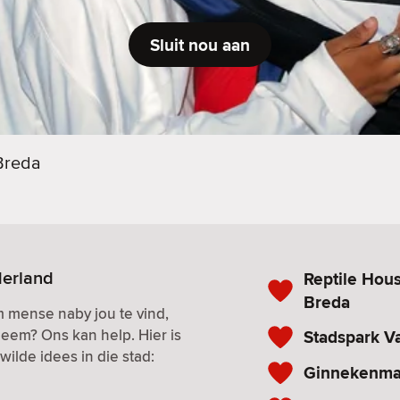
Sluit nou aan
Breda
derland
Reptile Hou
Breda
m mense naby jou te vind,
eem? Ons kan help. Hier is
Stadspark V
ilde idees in die stad:
Ginnekenma