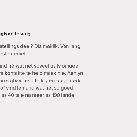
glyne
te volg.
ellings deel? Dis maklik. Van lang
este geniet.
mand hê wat net soveel as jy omgee
om kontakte te help maak nie. Aanlyn
mum sigbaarheid te kry en opgemerk
 of vind iemand wat net so goed
r as 40 tale na meer as 190 lande