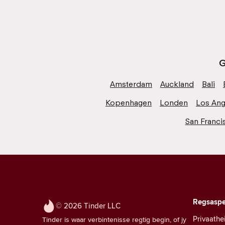
G
Amsterdam
Auckland
Bali
Kopenhagen
Londen
Los Ang
San Franci
Regsaspe
© 2026 Tinder LLC
Privaathe
Tinder is waar verbintenisse regtig begin, of jy