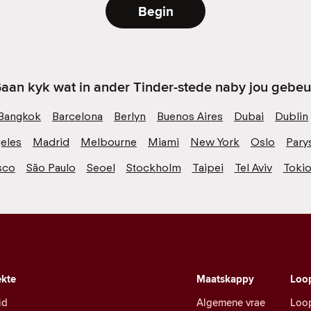
Begin
aan kyk wat in ander Tinder-stede naby jou gebeu
Bangkok
Barcelona
Berlyn
Buenos Aires
Dubai
Dublin
eles
Madrid
Melbourne
Miami
New York
Oslo
Pary
sco
São Paulo
Seoel
Stockholm
Taipei
Tel Aviv
Toki
kte
Maatskappy
Loo
id
Algemene vrae
Loo