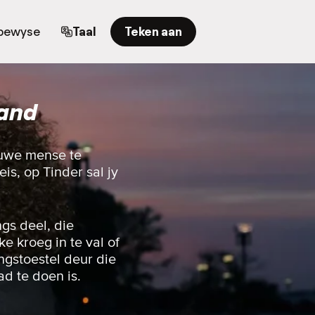
bewyse
Taal
Teken aan
land
nuwe mense te
is, op Tinder sal jy
gs deel, die
e kroeg in te val of
ingstoestel deur die
ad te doen is.