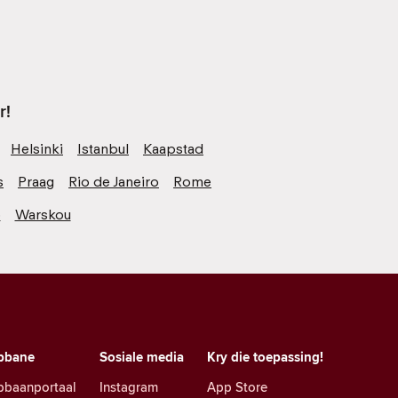
r!
Helsinki
Istanbul
Kaapstad
s
Praag
Rio de Janeiro
Rome
o
Warskou
pbane
Sosiale media
Kry die toepassing!
pbaanportaal
Instagram
App Store