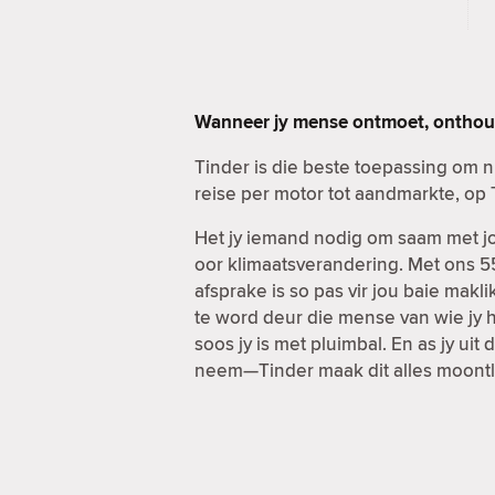
Wanneer jy mense ontmoet, onthou 
Tinder is die beste toepassing om 
reise per motor tot aandmarkte, op 
Het jy iemand nodig om saam met jou
oor klimaatsverandering. Met ons 55
afsprake is so pas vir jou baie ma
te word deur die mense van wie jy h
soos jy is met pluimbal. En as jy u
neem—Tinder maak dit alles moontl