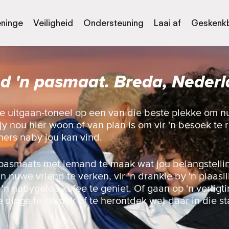
eninge
Veiligheid
Ondersteuning
Laai af
Geskenk
d 'n pasmaat. Breda, Neder
ie uitgaan-toneel op een van die beste plekke om 
y nou hier woon of van plan is om vir 'n besoek te re
ners naby jou kan vind.
pasmaats met iemand te maak wat jou belangstellin
nuwe vriend te verken, vir 'n drankie by 'n plaaslik
n 'n nabygeleë kafee te geniet. Of gaan op 'n verligt
e dinge te ontdek of te herontdek wat daar in die st