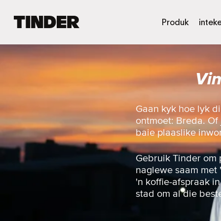
T
Produk
intek
i
n
d
e
Vin
r
-
t
u
Gaan kyk hoe lyk d
i
ontmoet: Breda. Of j
s
baie plaaslike inwo
b
l
a
Gebruik Tinder om 
d
naglewe saam met 'n 
'n koffie-afspraak i
stad om al die best