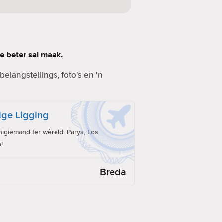
e beter sal maak.
elangstellings, foto's en 'n
ige Ligging
giemand ter wêreld. Parys, Los
!
Breda