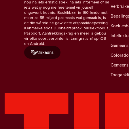
nou na iets ernstig soek, na iets informeel of na
Verbruik
iets wat jy nog nie heeltemal vir jouself
uitgewerk het nie. Beskikbaar in 190 lande met
Bepaling
meer as 55 miljard pasmaats wat gemaak is, is
dit die wêreld se gewildste afspraaktoepassing.
Koekiesb
Kenmerke soos Dubbelafspraak, Musiekmodus,
Paspoort, Aantrekkingskrag en meer is gebou
Intellekt
vir elke soort verbintenis. Laai gratis af op iOS
en Android.
Gemeensk
Afrikaans
Colorado 
Gemeensk
Toegankli