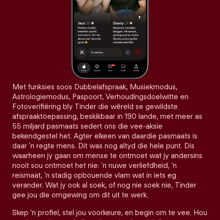
Met funksies soos Dubbelafspraak, Musiekmodus,
Astrologiemodus, Paspoort, Verhoudingsdoelwitte en
Fotoverifiëring bly Tinder die wêreld se gewildste
afspraaktoepassing, beskikbaar in 190 lande, met meer as
55 miljard pasmaats sedert ons die vee-aksie
bekendgestel het. Agter elkeen van daardie pasmaats is
daar 'n regte mens. Dit was nog altyd die hele punt. Dis
waarheen jy gaan om mense te ontmoet wat jy andersins
nooit sou ontmoet het nie: ’n nuwe verliefdheid, ’n
reismaat, ’n stadig opbouende vlam wat in iets eg
verander. Wat jy ook al soek, of nog nie soek nie, Tinder
gee jou die omgewing om dit uit te werk.
Skep 'n profiel, stel jou voorkeure, en begin om te vee. Hou