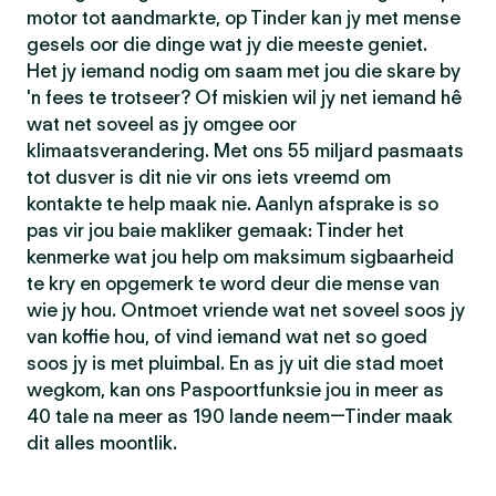
motor tot aandmarkte, op Tinder kan jy met mense
gesels oor die dinge wat jy die meeste geniet.
Het jy iemand nodig om saam met jou die skare by
'n fees te trotseer? Of miskien wil jy net iemand hê
wat net soveel as jy omgee oor
klimaatsverandering. Met ons 55 miljard pasmaats
tot dusver is dit nie vir ons iets vreemd om
kontakte te help maak nie. Aanlyn afsprake is so
pas vir jou baie makliker gemaak: Tinder het
kenmerke wat jou help om maksimum sigbaarheid
te kry en opgemerk te word deur die mense van
wie jy hou. Ontmoet vriende wat net soveel soos jy
van koffie hou, of vind iemand wat net so goed
soos jy is met pluimbal. En as jy uit die stad moet
wegkom, kan ons Paspoortfunksie jou in meer as
40 tale na meer as 190 lande neem—Tinder maak
dit alles moontlik.