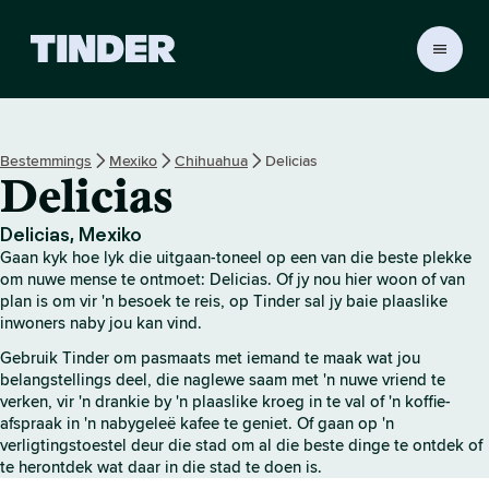
T
i
n
d
e
Bestemmings
Mexiko
Chihuahua
Delicias
r
Delicias
-
t
u
Delicias, Mexiko
i
Gaan kyk hoe lyk die uitgaan-toneel op een van die beste plekke
s
om nuwe mense te ontmoet: Delicias. Of jy nou hier woon of van
b
plan is om vir 'n besoek te reis, op Tinder sal jy baie plaaslike
inwoners naby jou kan vind.
l
a
Gebruik Tinder om pasmaats met iemand te maak wat jou
d
belangstellings deel, die naglewe saam met 'n nuwe vriend te
verken, vir 'n drankie by 'n plaaslike kroeg in te val of 'n koffie-
afspraak in 'n nabygeleë kafee te geniet. Of gaan op 'n
verligtingstoestel deur die stad om al die beste dinge te ontdek of
te herontdek wat daar in die stad te doen is.