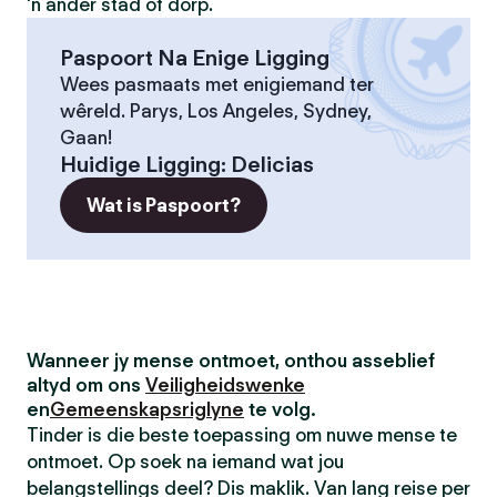
'n ander stad of dorp.
Paspoort Na Enige Ligging
Wees pasmaats met enigiemand ter
wêreld. Parys, Los Angeles, Sydney,
Gaan!
Huidige Ligging
:
Delicias
Wat is Paspoort?
Wanneer jy mense ontmoet, onthou asseblief
altyd om ons
Veiligheidswenke
en
Gemeenskapsriglyne
te volg.
Tinder is die beste toepassing om nuwe mense te
ontmoet. Op soek na iemand wat jou
belangstellings deel? Dis maklik. Van lang reise per