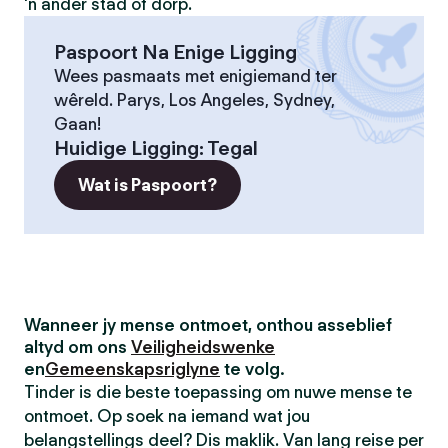
'n ander stad of dorp.
Paspoort Na Enige Ligging
Wees pasmaats met enigiemand ter
wêreld. Parys, Los Angeles, Sydney,
Gaan!
Huidige Ligging
:
Tegal
Wat is Paspoort?
Wanneer jy mense ontmoet, onthou asseblief
altyd om ons
Veiligheidswenke
en
Gemeenskapsriglyne
te volg.
Tinder is die beste toepassing om nuwe mense te
ontmoet. Op soek na iemand wat jou
belangstellings deel? Dis maklik. Van lang reise per