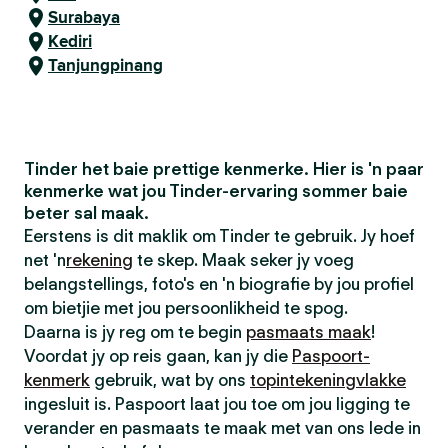
Surabaya
Kediri
Tanjungpinang
Tinder het baie prettige kenmerke. Hier is 'n paar
kenmerke wat jou Tinder-ervaring sommer baie
beter sal maak.
Eerstens is dit maklik om Tinder te gebruik. Jy hoef
net 'n
rekening
te skep. Maak seker jy voeg
belangstellings, foto's en 'n biografie by jou profiel
om bietjie met jou persoonlikheid te spog.
Daarna is jy reg om te begin
pasmaats maak
!
Voordat jy op reis gaan, kan jy die
Paspoort-
kenmerk
gebruik, wat by ons
topintekeningvlakke
ingesluit is. Paspoort laat jou toe om jou ligging te
verander en pasmaats te maak met van ons lede in