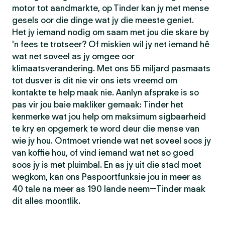
motor tot aandmarkte, op Tinder kan jy met mense
gesels oor die dinge wat jy die meeste geniet.
Het jy iemand nodig om saam met jou die skare by
'n fees te trotseer? Of miskien wil jy net iemand hê
wat net soveel as jy omgee oor
klimaatsverandering. Met ons 55 miljard pasmaats
tot dusver is dit nie vir ons iets vreemd om
kontakte te help maak nie. Aanlyn afsprake is so
pas vir jou baie makliker gemaak: Tinder het
kenmerke wat jou help om maksimum sigbaarheid
te kry en opgemerk te word deur die mense van
wie jy hou. Ontmoet vriende wat net soveel soos jy
van koffie hou, of vind iemand wat net so goed
soos jy is met pluimbal. En as jy uit die stad moet
wegkom, kan ons Paspoortfunksie jou in meer as
40 tale na meer as 190 lande neem—Tinder maak
dit alles moontlik.