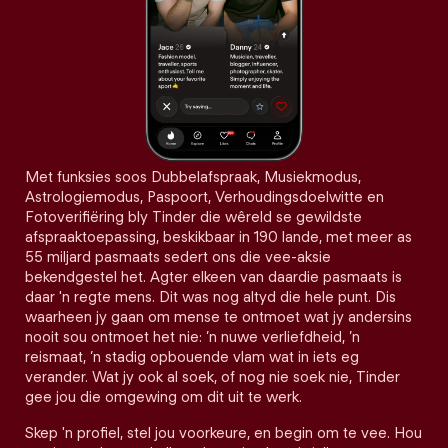
Met funksies soos Dubbelafspraak, Musiekmodus,
Astrologiemodus, Paspoort, Verhoudingsdoelwitte en
Fotoverifiëring bly Tinder die wêreld se gewildste
afspraaktoepassing, beskikbaar in 190 lande, met meer as
55 miljard pasmaats sedert ons die vee-aksie
bekendgestel het. Agter elkeen van daardie pasmaats is
daar 'n regte mens. Dit was nog altyd die hele punt. Dis
waarheen jy gaan om mense te ontmoet wat jy andersins
nooit sou ontmoet het nie: ’n nuwe verliefdheid, ’n
reismaat, ’n stadig opbouende vlam wat in iets eg
verander. Wat jy ook al soek, of nog nie soek nie, Tinder
gee jou die omgewing om dit uit te werk.
Skep 'n profiel, stel jou voorkeure, en begin om te vee. Hou