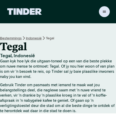
T
i
n
d
e
Bestemmings
Indonesië
Tegal
r
Tegal
-
t
u
Tegal, Indonesië
i
Gaan kyk hoe lyk die uitgaan-toneel op een van die beste plekke
s
om nuwe mense te ontmoet: Tegal. Of jy nou hier woon of van plan
b
is om vir 'n besoek te reis, op Tinder sal jy baie plaaslike inwoners
naby jou kan vind.
l
a
Gebruik Tinder om pasmaats met iemand te maak wat jou
d
belangstellings deel, die naglewe saam met 'n nuwe vriend te
verken, vir 'n drankie by 'n plaaslike kroeg in te val of 'n koffie-
afspraak in 'n nabygeleë kafee te geniet. Of gaan op 'n
verligtingstoestel deur die stad om al die beste dinge te ontdek of
te herontdek wat daar in die stad te doen is.