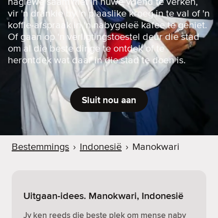
naglewe saam met 'n nuwe vriend te verken,
vir 'n drankie by 'n plaaslike kroeg in te val of 'n
koffie-afspraak in 'n nabygeleë kafee te geniet.
Of gaan op 'n verligtingstoestel deur die stad
om al die beste dinge te ontdek of te
herontdek wat daar in die stad te doen is.
Sluit nou aan
Bestemmings
›
Indonesië
›
Manokwari
Uitgaan-idees. Manokwari, Indonesië
Jy ken reeds die beste plek om mense naby