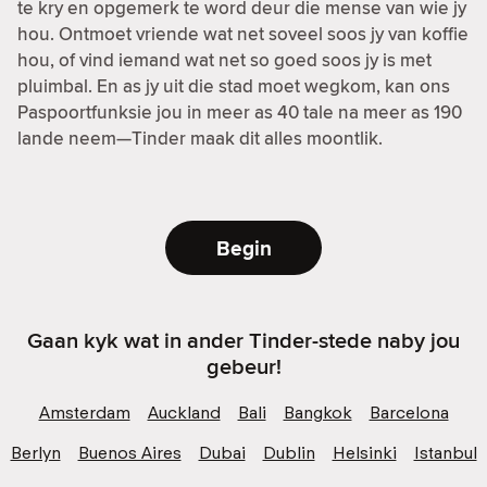
te kry en opgemerk te word deur die mense van wie jy
hou. Ontmoet vriende wat net soveel soos jy van koffie
hou, of vind iemand wat net so goed soos jy is met
pluimbal. En as jy uit die stad moet wegkom, kan ons
Paspoortfunksie jou in meer as 40 tale na meer as 190
lande neem—Tinder maak dit alles moontlik.
Begin
Gaan kyk wat in ander Tinder-stede naby jou
gebeur!
Amsterdam
Auckland
Bali
Bangkok
Barcelona
Berlyn
Buenos Aires
Dubai
Dublin
Helsinki
Istanbul