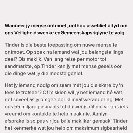
Wanneer jy mense ontmoet, onthou asseblief altyd om
ons
Veiligheidswenke
en
Gemeenskapsriglyne
te volg.
Tinder is die beste toepassing om nuwe mense te
ontmoet. Op soek na iemand wat jou belangstellings
deel? Dis maklik. Van lang reise per motor tot
aandmarkte, op Tinder kan jy met mense gesels oor
die dinge wat jy die meeste geniet.
Het jy iemand nodig om saam met jou die skare by 'n
fees te trotseer? Of miskien wil jy net iemand hê wat
net soveel as jy omgee oor klimaatsverandering. Met
ons 55 miljard pasmaats tot dusver is dit nie vir ons iets
vreemd om kontakte te help maak nie. Aanlyn
afsprake is so pas vir jou baie makliker gemaak: Tinder
het kenmerke wat jou help om maksimum sigbaarheid