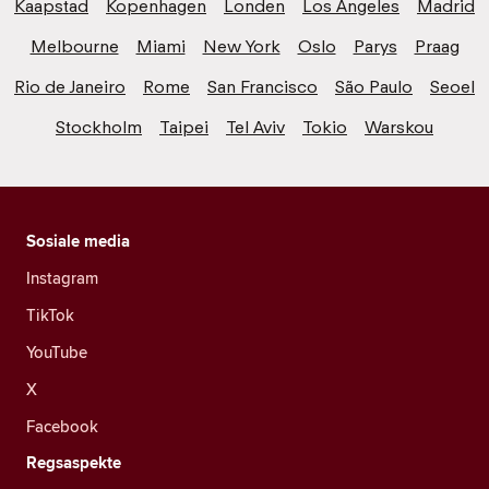
Kaapstad
Kopenhagen
Londen
Los Angeles
Madrid
Melbourne
Miami
New York
Oslo
Parys
Praag
Rio de Janeiro
Rome
San Francisco
São Paulo
Seoel
Stockholm
Taipei
Tel Aviv
Tokio
Warskou
Sosiale media
Instagram
TikTok
YouTube
X
Facebook
Regsaspekte