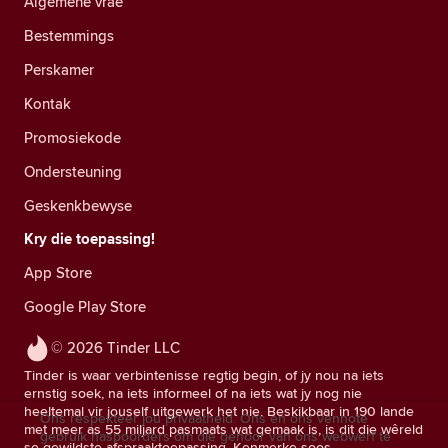
Algemene vrae
Bestemmings
Perskamer
Kontak
Promosiekode
Ondersteuning
Geskenkbewyse
Kry die toepassing!
App Store
Google Play Store
© 2026 Tinder LLC
Tinder is waar verbintenisse regtig begin, of jy nou na iets
ernstig soek, na iets informeel of na iets wat jy nog nie
heeltemal vir jouself uitgewerk het nie. Beskikbaar in 190 lande
Ons respekteer jou privaatheid. Ons en ons vennote
met meer as 55 miljard pasmaats wat gemaak is, is dit die wêreld
gebruik naspoorders om die gehoor van ons webwerf te
se gewildste afspraaktoepassing. Kenmerke soos