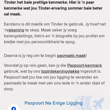
Tinder het baie prettige kenmerke. Hier is 'n paar
kenmerke wat jou Tinder-ervaring sommer baie beter
sal maak.
Eerstens is dit maklik om Tinder te gebruik. Jy hoef net
'n
rekening
te skep. Maak seker jy voeg
belangstellings, foto's en 'n biografie by jou profiel om
bietjie met jou persoonlikheid te spog.
Daarna is jy reg om te begin
pasmaats maak
!
Voordat jy op reis gaan, kan jy die
Paspoort-kenmerk
gebruik, wat by ons
topintekeningvlakke
ingesluit is.
Paspoort laat jou toe om jou ligging te verander en
pasmaats te maak met van ons lede in 'n ander stad of
dorp.
Paspoort Na Enige Ligging