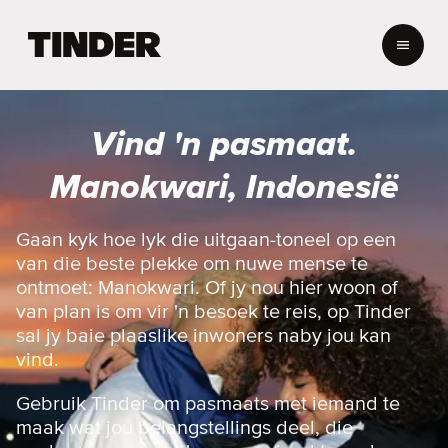
T
i
n
d
e
Vind 'n pasmaat.
r
-
Manokwari, Indonesië
t
u
i
Gaan kyk hoe lyk die uitgaan-toneel op een
s
van die beste plekke om nuwe mense te
b
ontmoet: Manokwari. Of jy nou hier woon of
l
van plan is om vir 'n besoek te reis, op Tinder
a
sal jy baie plaaslike inwoners naby jou kan
d
vind.
Gebruik Tinder om pasmaats met iemand te
maak wat jou belangstellings deel, die