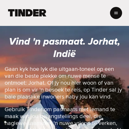
T
i
n
d
e
Vind 'n pasmaat. Jorhat,
r
-
Indië
t
u
i
Gaan kyk hoe lyk die uitgaan-toneel op een
s
van die beste plekke om nuwe mense te
b
ontmoet: Jorhat. Of jy nou hier woon of van
l
plan is om vir 'n besoek te reis, op Tinder sal jy
a
baie plaaslike inwoners naby jou kan vind.
d
Gebruik Tinder om pasmaats met iemand te
maak wat jou belangstellings deel, die
naglewe saam met 'n nuwe vriend te verken,