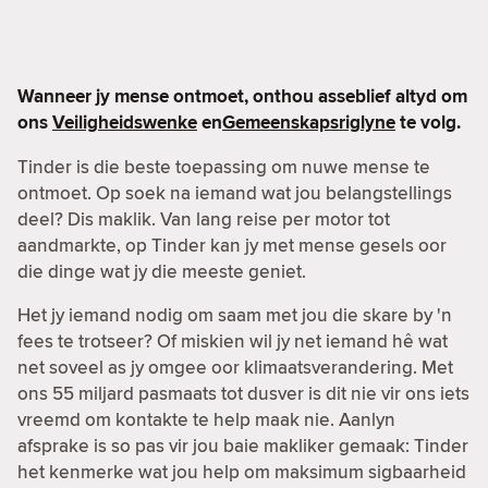
Wanneer jy mense ontmoet, onthou asseblief altyd om
ons
Veiligheidswenke
en
Gemeenskapsriglyne
te volg.
Tinder is die beste toepassing om nuwe mense te
ontmoet. Op soek na iemand wat jou belangstellings
deel? Dis maklik. Van lang reise per motor tot
aandmarkte, op Tinder kan jy met mense gesels oor
die dinge wat jy die meeste geniet.
Het jy iemand nodig om saam met jou die skare by 'n
fees te trotseer? Of miskien wil jy net iemand hê wat
net soveel as jy omgee oor klimaatsverandering. Met
ons 55 miljard pasmaats tot dusver is dit nie vir ons iets
vreemd om kontakte te help maak nie. Aanlyn
afsprake is so pas vir jou baie makliker gemaak: Tinder
het kenmerke wat jou help om maksimum sigbaarheid