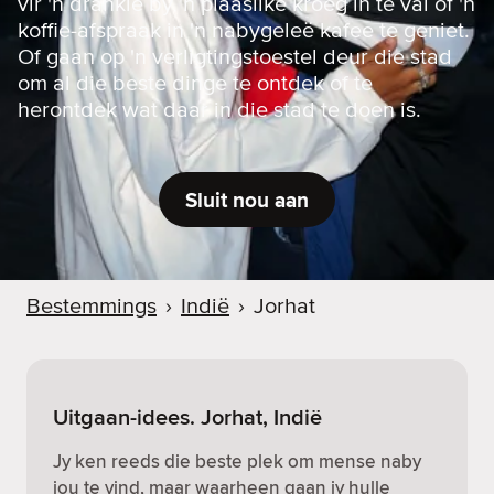
vir 'n drankie by 'n plaaslike kroeg in te val of 'n
koffie-afspraak in 'n nabygeleë kafee te geniet.
Of gaan op 'n verligtingstoestel deur die stad
om al die beste dinge te ontdek of te
herontdek wat daar in die stad te doen is.
Sluit nou aan
Bestemmings
›
Indië
›
Jorhat
Uitgaan-idees. Jorhat, Indië
Jy ken reeds die beste plek om mense naby
jou te vind, maar waarheen gaan jy hulle