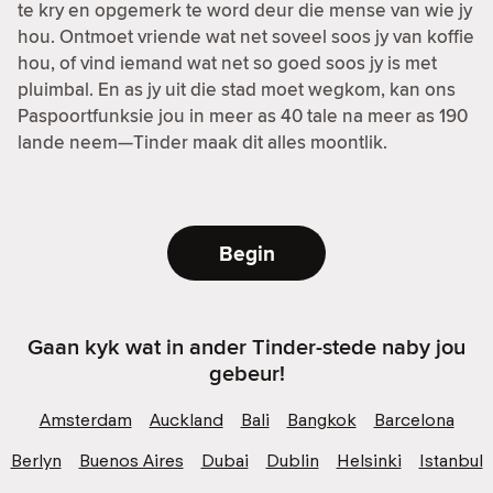
te kry en opgemerk te word deur die mense van wie jy
hou. Ontmoet vriende wat net soveel soos jy van koffie
hou, of vind iemand wat net so goed soos jy is met
pluimbal. En as jy uit die stad moet wegkom, kan ons
Paspoortfunksie jou in meer as 40 tale na meer as 190
lande neem—Tinder maak dit alles moontlik.
Begin
Gaan kyk wat in ander Tinder-stede naby jou
gebeur!
Amsterdam
Auckland
Bali
Bangkok
Barcelona
Berlyn
Buenos Aires
Dubai
Dublin
Helsinki
Istanbul