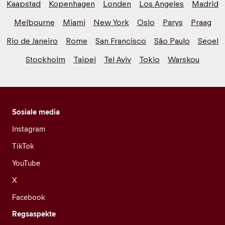
Kaapstad
Kopenhagen
Londen
Los Angeles
Madrid
Melbourne
Miami
New York
Oslo
Parys
Praag
Rio de Janeiro
Rome
San Francisco
São Paulo
Seoel
Stockholm
Taipei
Tel Aviv
Tokio
Warskou
Sosiale media
Instagram
TikTok
YouTube
X
Facebook
Regsaspekte