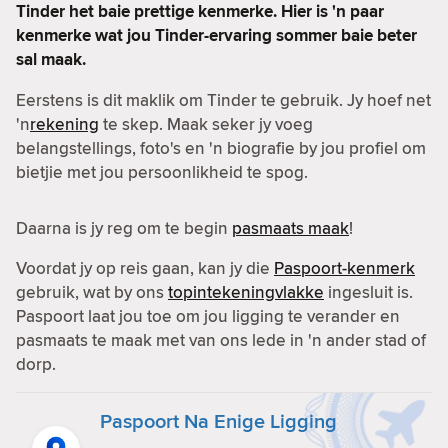
Tinder het baie prettige kenmerke. Hier is 'n paar
kenmerke wat jou Tinder-ervaring sommer baie beter
sal maak.
Eerstens is dit maklik om Tinder te gebruik. Jy hoef net
'n
rekening
te skep. Maak seker jy voeg
belangstellings, foto's en 'n biografie by jou profiel om
bietjie met jou persoonlikheid te spog.
Daarna is jy reg om te begin
pasmaats maak
!
Voordat jy op reis gaan, kan jy die
Paspoort-kenmerk
gebruik, wat by ons
topintekeningvlakke
ingesluit is.
Paspoort laat jou toe om jou ligging te verander en
pasmaats te maak met van ons lede in 'n ander stad of
dorp.
Paspoort Na Enige Ligging