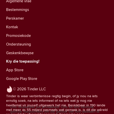
Algemene vrae
Bestemmings
Perskamer
Kontak
Promosiekode
Ondersteuning
Geskenkbewyse
Kry die toepassing!
App Store
Google Play Store
© 2026 Tinder LLC
Tinder is waar verbintenisse regtig begin, of jy nou na iets
ernstig soek, na iets informeel of na iets wat jy nog nie
heeltemal vir jouself uitgewerk het nie. Beskikbaar in 190 lande
Ons respekteer jou privaatheid. Ons en ons vennote
met meer as 55 miljard pasmaats wat gemaak is, is dit die wêreld
gebruik naspoorders om die gehoor van ons webwerf te