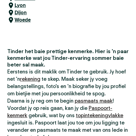
Lyon
Dijon
Woede
Tinder het baie prettige kenmerke. Hier is 'n paar
kenmerke wat jou Tinder-ervaring sommer baie
beter sal maak.
Eerstens is dit maklik om Tinder te gebruik. Jy hoef
net 'n
rekening
te skep. Maak seker jy voeg
belangstellings, foto's en 'n biografie by jou profiel
om bietjie met jou persoonlikheid te spog.
Daarna is jy reg om te begin
pasmaats maak
!
Voordat jy op reis gaan, kan jy die
Paspoort-
kenmerk
gebruik, wat by ons
topintekeningvlakke
ingesluit is. Paspoort laat jou toe om jou ligging te
verander en pasmaats te maak met van ons lede in