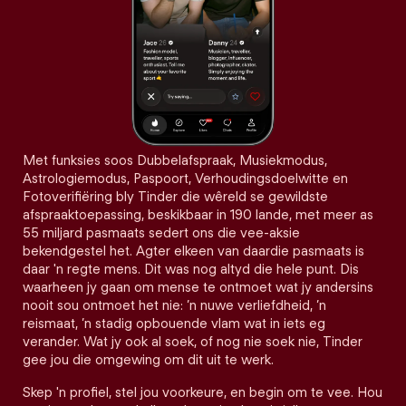
Met funksies soos Dubbelafspraak, Musiekmodus,
Astrologiemodus, Paspoort, Verhoudingsdoelwitte en
Fotoverifiëring bly Tinder die wêreld se gewildste
afspraaktoepassing, beskikbaar in 190 lande, met meer as
55 miljard pasmaats sedert ons die vee-aksie
bekendgestel het. Agter elkeen van daardie pasmaats is
daar 'n regte mens. Dit was nog altyd die hele punt. Dis
waarheen jy gaan om mense te ontmoet wat jy andersins
nooit sou ontmoet het nie: ’n nuwe verliefdheid, ’n
reismaat, ’n stadig opbouende vlam wat in iets eg
verander. Wat jy ook al soek, of nog nie soek nie, Tinder
gee jou die omgewing om dit uit te werk.
Skep 'n profiel, stel jou voorkeure, en begin om te vee. Hou