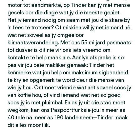
motor tot aandmarkte, op Tinder kan jy met mense
gesels oor die dinge wat jy die meeste geniet.
Het jy iemand nodig om saam met jou die skare by
'n fees te trotseer? Of miskien wil jy net iemand hê
wat net soveel as jy omgee oor
klimaatsverandering. Met ons 55 miljard pasmaats
tot dusver is dit nie vir ons iets vreemd om
kontakte te help maak nie. Aanlyn afsprake is so
pas vir jou baie makliker gemaak: Tinder het
kenmerke wat jou help om maksimum sigbaarheid
te kry en opgemerk te word deur die mense van
wie jy hou. Ontmoet vriende wat net soveel soos jy
van koffie hou, of vind iemand wat net so goed
soos jy is met pluimbal. En as jy uit die stad moet
wegkom, kan ons Paspoortfunksie jou in meer as
40 tale na meer as 190 lande neem—Tinder maak
dit alles moontlik.