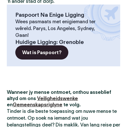
'n ander stad of dorp.
Paspoort Na Enige Ligging
Wees pasmaats met enigiemand ter
wêreld. Parys, Los Angeles, Sydney,
Gaan!
Huidige Ligging
:
Grenoble
Wat is Paspoort?
Wanneer jy mense ontmoet, onthou asseblief
altyd om ons
Veiligheidswenke
en
Gemeenskapsriglyne
te volg.
Tinder is die beste toepassing om nuwe mense te
ontmoet. Op soek na iemand wat jou
belangstellings deel? Dis maklik. Van lang reise per