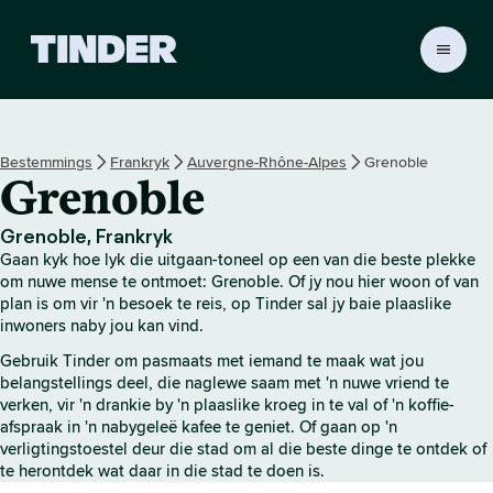
T
i
n
d
e
Bestemmings
Frankryk
Auvergne-Rhône-Alpes
Grenoble
r
Grenoble
-
t
u
Grenoble, Frankryk
i
Gaan kyk hoe lyk die uitgaan-toneel op een van die beste plekke
s
om nuwe mense te ontmoet: Grenoble. Of jy nou hier woon of van
b
plan is om vir 'n besoek te reis, op Tinder sal jy baie plaaslike
inwoners naby jou kan vind.
l
a
Gebruik Tinder om pasmaats met iemand te maak wat jou
d
belangstellings deel, die naglewe saam met 'n nuwe vriend te
verken, vir 'n drankie by 'n plaaslike kroeg in te val of 'n koffie-
afspraak in 'n nabygeleë kafee te geniet. Of gaan op 'n
verligtingstoestel deur die stad om al die beste dinge te ontdek of
te herontdek wat daar in die stad te doen is.