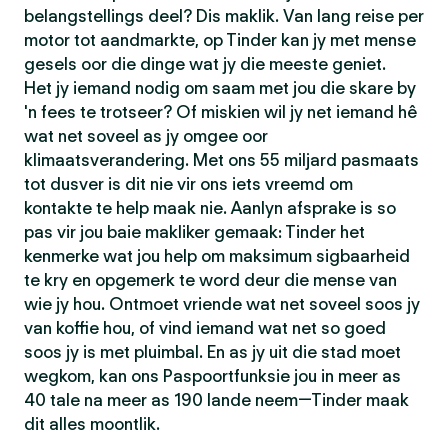
belangstellings deel? Dis maklik. Van lang reise per
motor tot aandmarkte, op Tinder kan jy met mense
gesels oor die dinge wat jy die meeste geniet.
Het jy iemand nodig om saam met jou die skare by
'n fees te trotseer? Of miskien wil jy net iemand hê
wat net soveel as jy omgee oor
klimaatsverandering. Met ons 55 miljard pasmaats
tot dusver is dit nie vir ons iets vreemd om
kontakte te help maak nie. Aanlyn afsprake is so
pas vir jou baie makliker gemaak: Tinder het
kenmerke wat jou help om maksimum sigbaarheid
te kry en opgemerk te word deur die mense van
wie jy hou. Ontmoet vriende wat net soveel soos jy
van koffie hou, of vind iemand wat net so goed
soos jy is met pluimbal. En as jy uit die stad moet
wegkom, kan ons Paspoortfunksie jou in meer as
40 tale na meer as 190 lande neem—Tinder maak
dit alles moontlik.