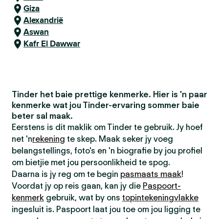
Giza
Alexandrië
Aswan
Kafr El Dawwar
Tinder het baie prettige kenmerke. Hier is 'n paar
kenmerke wat jou Tinder-ervaring sommer baie
beter sal maak.
Eerstens is dit maklik om Tinder te gebruik. Jy hoef
net 'n
rekening
te skep. Maak seker jy voeg
belangstellings, foto's en 'n biografie by jou profiel
om bietjie met jou persoonlikheid te spog.
Daarna is jy reg om te begin
pasmaats maak
!
Voordat jy op reis gaan, kan jy die
Paspoort-
kenmerk
gebruik, wat by ons
topintekeningvlakke
ingesluit is. Paspoort laat jou toe om jou ligging te