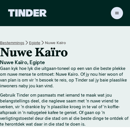
T
i
n
d
e
Bestemmings
Egipte
Nuwe Kaïro
r
Nuwe Kaïro
-
t
u
Nuwe Kaïro, Egipte
i
Gaan kyk hoe lyk die uitgaan-toneel op een van die beste plekke
s
om nuwe mense te ontmoet: Nuwe Kaïro. Of jy nou hier woon of
b
van plan is om vir 'n besoek te reis, op Tinder sal jy baie plaaslike
inwoners naby jou kan vind.
l
a
Gebruik Tinder om pasmaats met iemand te maak wat jou
d
belangstellings deel, die naglewe saam met 'n nuwe vriend te
verken, vir 'n drankie by 'n plaaslike kroeg in te val of 'n koffie-
afspraak in 'n nabygeleë kafee te geniet. Of gaan op 'n
verligtingstoestel deur die stad om al die beste dinge te ontdek of
te herontdek wat daar in die stad te doen is.