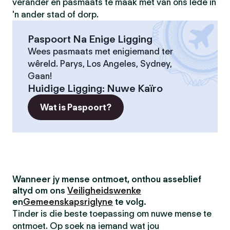
verander en pasmaats te maak met van ons lede in
'n ander stad of dorp.
Paspoort Na Enige Ligging
Wees pasmaats met enigiemand ter
wêreld. Parys, Los Angeles, Sydney,
Gaan!
Huidige Ligging
:
Nuwe Kaïro
Wat is Paspoort?
Wanneer jy mense ontmoet, onthou asseblief
altyd om ons
Veiligheidswenke
en
Gemeenskapsriglyne
te volg.
Tinder is die beste toepassing om nuwe mense te
ontmoet. Op soek na iemand wat jou