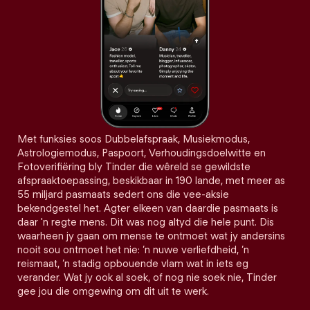
Met funksies soos Dubbelafspraak, Musiekmodus,
Astrologiemodus, Paspoort, Verhoudingsdoelwitte en
Fotoverifiëring bly Tinder die wêreld se gewildste
afspraaktoepassing, beskikbaar in 190 lande, met meer as
55 miljard pasmaats sedert ons die vee-aksie
bekendgestel het. Agter elkeen van daardie pasmaats is
daar 'n regte mens. Dit was nog altyd die hele punt. Dis
waarheen jy gaan om mense te ontmoet wat jy andersins
nooit sou ontmoet het nie: ’n nuwe verliefdheid, ’n
reismaat, ’n stadig opbouende vlam wat in iets eg
verander. Wat jy ook al soek, of nog nie soek nie, Tinder
gee jou die omgewing om dit uit te werk.