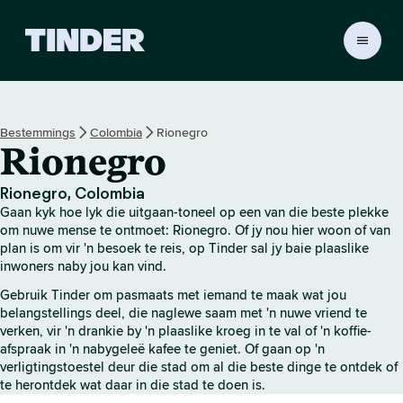
T
i
n
d
e
Bestemmings
Colombia
Rionegro
r
Rionegro
-
t
u
Rionegro, Colombia
i
Gaan kyk hoe lyk die uitgaan-toneel op een van die beste plekke
s
om nuwe mense te ontmoet: Rionegro. Of jy nou hier woon of van
b
plan is om vir 'n besoek te reis, op Tinder sal jy baie plaaslike
inwoners naby jou kan vind.
l
a
Gebruik Tinder om pasmaats met iemand te maak wat jou
d
belangstellings deel, die naglewe saam met 'n nuwe vriend te
verken, vir 'n drankie by 'n plaaslike kroeg in te val of 'n koffie-
afspraak in 'n nabygeleë kafee te geniet. Of gaan op 'n
verligtingstoestel deur die stad om al die beste dinge te ontdek of
te herontdek wat daar in die stad te doen is.