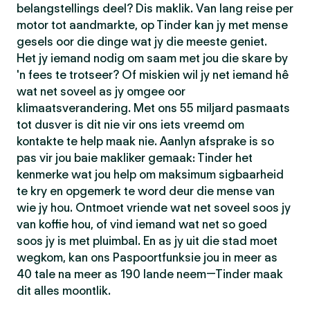
belangstellings deel? Dis maklik. Van lang reise per
motor tot aandmarkte, op Tinder kan jy met mense
gesels oor die dinge wat jy die meeste geniet.
Het jy iemand nodig om saam met jou die skare by
'n fees te trotseer? Of miskien wil jy net iemand hê
wat net soveel as jy omgee oor
klimaatsverandering. Met ons 55 miljard pasmaats
tot dusver is dit nie vir ons iets vreemd om
kontakte te help maak nie. Aanlyn afsprake is so
pas vir jou baie makliker gemaak: Tinder het
kenmerke wat jou help om maksimum sigbaarheid
te kry en opgemerk te word deur die mense van
wie jy hou. Ontmoet vriende wat net soveel soos jy
van koffie hou, of vind iemand wat net so goed
soos jy is met pluimbal. En as jy uit die stad moet
wegkom, kan ons Paspoortfunksie jou in meer as
40 tale na meer as 190 lande neem—Tinder maak
dit alles moontlik.