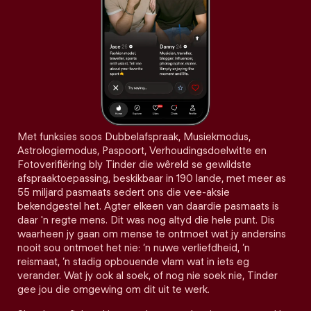
Met funksies soos Dubbelafspraak, Musiekmodus,
Astrologiemodus, Paspoort, Verhoudingsdoelwitte en
Fotoverifiëring bly Tinder die wêreld se gewildste
afspraaktoepassing, beskikbaar in 190 lande, met meer as
55 miljard pasmaats sedert ons die vee-aksie
bekendgestel het. Agter elkeen van daardie pasmaats is
daar 'n regte mens. Dit was nog altyd die hele punt. Dis
waarheen jy gaan om mense te ontmoet wat jy andersins
nooit sou ontmoet het nie: ’n nuwe verliefdheid, ’n
reismaat, ’n stadig opbouende vlam wat in iets eg
verander. Wat jy ook al soek, of nog nie soek nie, Tinder
gee jou die omgewing om dit uit te werk.