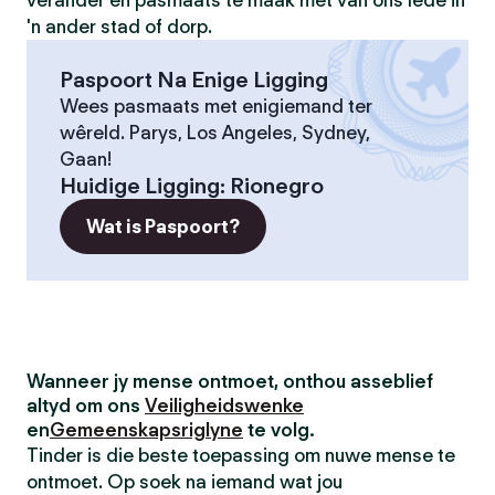
verander en pasmaats te maak met van ons lede in
'n ander stad of dorp.
Paspoort Na Enige Ligging
Wees pasmaats met enigiemand ter
wêreld. Parys, Los Angeles, Sydney,
Gaan!
Huidige Ligging
:
Rionegro
Wat is Paspoort?
Wanneer jy mense ontmoet, onthou asseblief
altyd om ons
Veiligheidswenke
en
Gemeenskapsriglyne
te volg.
Tinder is die beste toepassing om nuwe mense te
ontmoet. Op soek na iemand wat jou