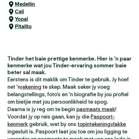
Medellín
Cali
Yopal
Pitalito
Tinder het baie prettige kenmerke. Hier is 'n paar
kenmerke wat jou Tinder-ervaring sommer baie
beter sal maak.
Eerstens is dit maklik om Tinder te gebruik. Jy hoef
net 'n
rekening
te skep. Maak seker jy voeg
belangstellings, foto's en 'n biografie by jou profiel
om bietjie met jou persoonlikheid te spog.
Daarna is jy reg om te begin
pasmaats maak
!
Voordat jy op reis gaan, kan jy die
Paspoort-
kenmerk
gebruik, wat by ons
topintekeningvlakke
ingesluit is. Paspoort laat jou toe om jou ligging te