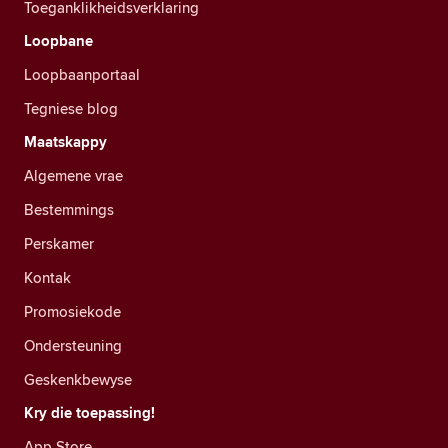
Toeganklikheidsverklaring
Loopbane
Loopbaanportaal
Tegniese blog
Maatskappy
Algemene vrae
Bestemmings
Perskamer
Kontak
Promosiekode
Ondersteuning
Geskenkbewyse
Kry die toepassing!
App Store