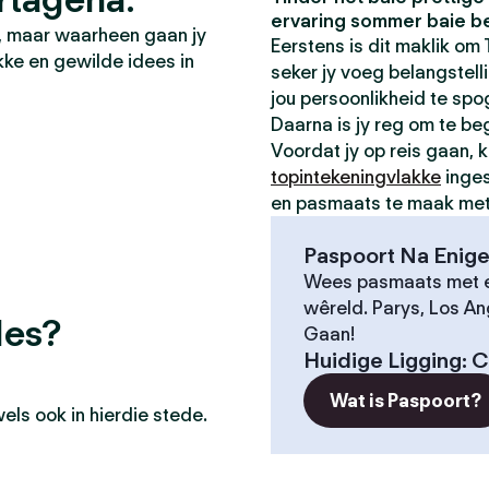
ervaring sommer baie be
d, maar waarheen gaan jy
Eerstens is dit maklik om T
kke en gewilde idees in
seker jy voeg belangstellin
jou persoonlikheid te spo
Daarna is jy reg om te be
Voordat jy op reis gaan, k
topintekeningvlakke
inges
en pasmaats te maak met v
Paspoort Na Enige
Wees pasmaats met e
wêreld. Parys, Los An
des?
Gaan!
Huidige Ligging
:
C
Wat is Paspoort?
ls ook in hierdie stede.