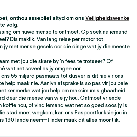
et, onthou asseblief altyd om ons
Veiligheidswenke
te volg.
passing om nuwe mense te ontmoet. Op soek na iemand
el? Dis maklik. Van lang reise per motor tot
n jy met mense gesels oor die dinge wat jy die meeste
am met jou die skare by 'n fees te trotseer? Of
 hê wat net soveel as jy omgee oor
ons 55 miljard pasmaats tot dusver is dit nie vir ons
e help maak nie. Aanlyn afsprake is so pas vir jou baie
 het kenmerke wat jou help om maksimum sigbaarheid
rd deur die mense van wie jy hou. Ontmoet vriende
n koffie hou, of vind iemand wat net so goed soos jy is
t die stad moet wegkom, kan ons Paspoortfunksie jou in
as 190 lande neem—Tinder maak dit alles moontlik.