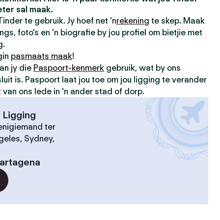
ter sal maak.
inder te gebruik. Jy hoef net 'n
rekening
te skep. Maak
gs, foto's en 'n biografie by jou profiel om bietjie met
g.
gin
pasmaats maak
!
an jy die
Paspoort-kenmerk
gebruik, wat by ons
luit is. Paspoort laat jou toe om jou ligging te verander
an ons lede in 'n ander stad of dorp.
 Ligging
nigiemand ter
geles, Sydney,
artagena