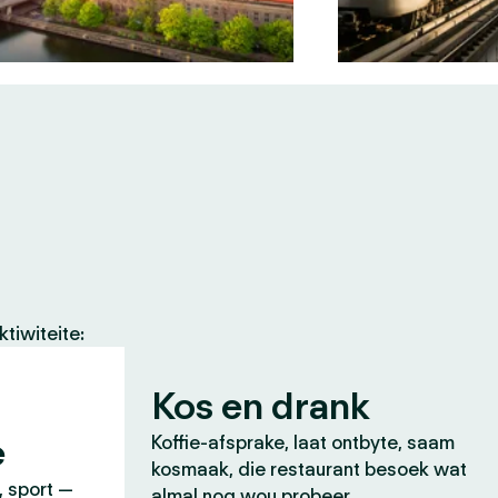
tiwiteite:
Kos en drank
e
Koffie-afsprake, laat ontbyte, saam
kosmaak, die restaurant besoek wat
, sport —
almal nog wou probeer.