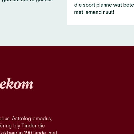
die soort planne wat bete
met iemand nuut!
ekom
dus, Astrologiemodus,
ëring bly Tinder die
kikbaar in 190 lande, met