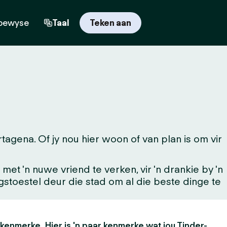
bewyse
Taal
Teken aan
gena. Of jy nou hier woon of van plan is om vir
t 'n nuwe vriend te verken, vir 'n drankie by 'n
ingstoestel deur die stad om al die beste dinge te
 kenmerke. Hier is 'n paar kenmerke wat jou Tinder-