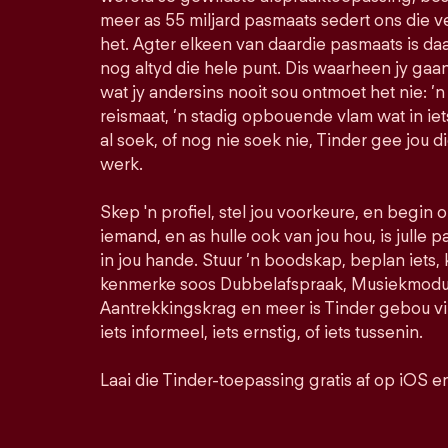
meer as 55 miljard pasmaats sedert ons die 
het. Agter elkeen van daardie pasmaats is daa
nog altyd die hele punt. Dis waarheen jy ga
wat jy andersins nooit sou ontmoet het nie: ’n
reismaat, ’n stadig opbouende vlam wat in iet
al soek, of nog nie soek nie, Tinder gee jou d
werk.
Skep 'n profiel, stel jou voorkeure, en begin
iemand, en as hulle ook van jou hou, is julle pa
in jou hande. Stuur ’n boodskap, beplan iets,
kenmerke soos Dubbelafspraak, Musiekmodus
Aantrekkingskrag en meer is Tinder gebou vir
iets informeel, iets ernstig, of iets tussenin.
Laai die Tinder-toepassing gratis af op iOS e