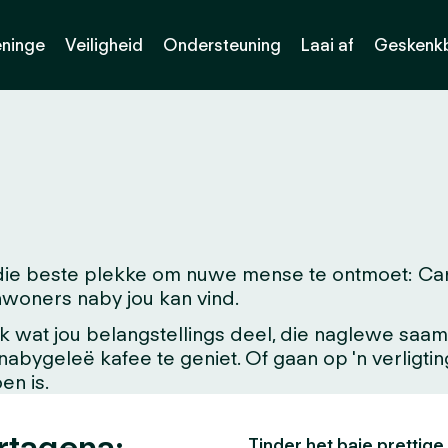
eninge
Veiligheid
Ondersteuning
Laai af
Geskenk
die beste plekke om nuwe mense te ontmoet: Carta
 inwoners naby jou kan vind.
at jou belangstellings deel, die naglewe saam me
'n nabygeleë kafee te geniet. Of gaan op 'n verligt
en is.
artagena:
Tinder het baie prettige