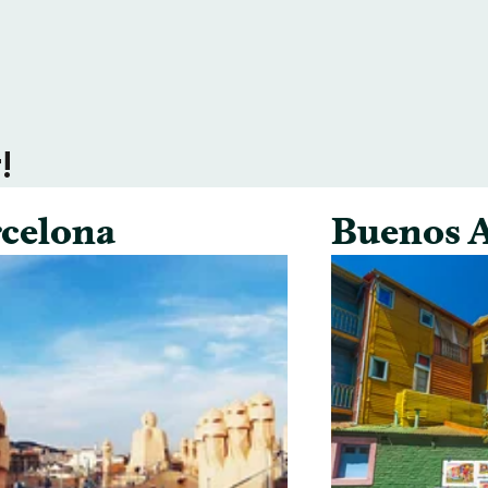
!
celona
Buenos A