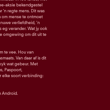
vee-aksie bekendgestel
r 'n regte mens. Dit was
an om mense te ontmoet
 nuwe verliefdheid, ’n
s eg verander. Wat jy ook
ie omgewing om dit uit te
 om te vee. Hou van
smaats. Van daar af is dit
 kyk wat gebeur. Met
, Paspoort,
 elke soort verbinding:
n Android.