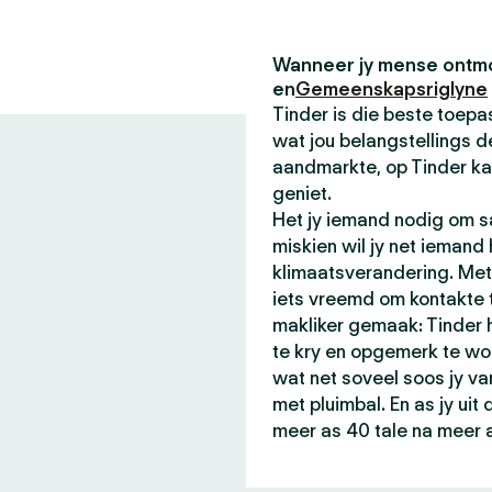
Wanneer jy mense ontmo
en
Gemeenskapsriglyne
Tinder is die beste toe
wat jou belangstellings de
aandmarkte, op Tinder ka
geniet.
Het jy iemand nodig om sa
miskien wil jy net iemand
klimaatsverandering. Met 
iets vreemd om kontakte t
makliker gemaak: Tinder
te kry en opgemerk te wo
wat net soveel soos jy va
met pluimbal. En as jy ui
meer as 40 tale na meer 