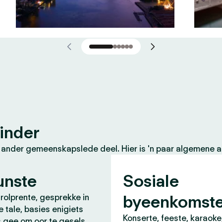
inder
 ander gemeenskapslede deel. Hier is 'n paar algemene ak
unste
Sosiale
byeenkomst
 rolprente, gesprekke in
e tale, basies enigiets
Konserte, feeste, karaoke
s gee om oor te gesels.