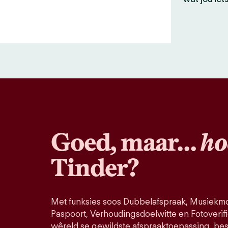
Goed, maar…
ho
Tinder?
Met funksies soos Dubbelafspraak, Musiekmo
Paspoort, Verhoudingsdoelwitte en Fotoverifi
wêreld se gewildste afspraaktoepassing, bes