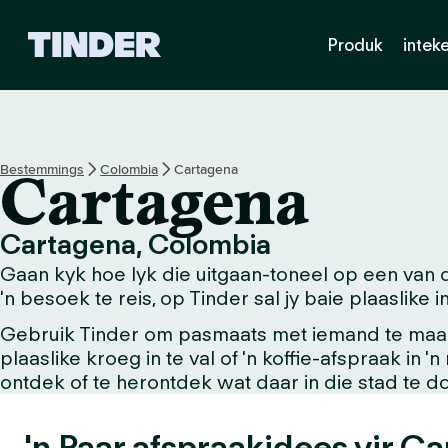
T
Produk
intek
i
n
d
e
r
-
Bestemmings
Colombia
Cartagena
Cartagena
t
u
i
Cartagena, Colombia
s
Gaan kyk hoe lyk die uitgaan-toneel op een van 
b
l
'n besoek te reis, op Tinder sal jy baie plaaslike
a
Gebruik Tinder om pasmaats met iemand te maak w
d
plaaslike kroeg in te val of 'n koffie-afspraak in 
ontdek of te herontdek wat daar in die stad te do
'n Paar afspraakidees vir C