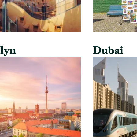
lyn
Dubai