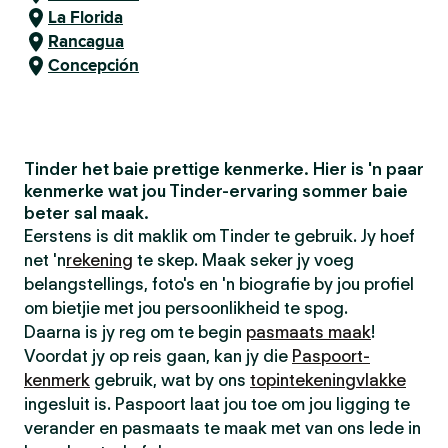
La Florida
Rancagua
Concepción
Tinder het baie prettige kenmerke. Hier is 'n paar
kenmerke wat jou Tinder-ervaring sommer baie
beter sal maak.
Eerstens is dit maklik om Tinder te gebruik. Jy hoef
net 'n
rekening
te skep. Maak seker jy voeg
belangstellings, foto's en 'n biografie by jou profiel
om bietjie met jou persoonlikheid te spog.
Daarna is jy reg om te begin
pasmaats maak
!
Voordat jy op reis gaan, kan jy die
Paspoort-
kenmerk
gebruik, wat by ons
topintekeningvlakke
ingesluit is. Paspoort laat jou toe om jou ligging te
verander en pasmaats te maak met van ons lede in