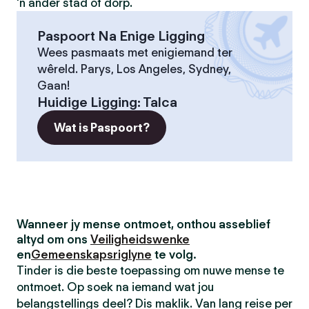
'n ander stad of dorp.
Paspoort Na Enige Ligging
Wees pasmaats met enigiemand ter
wêreld. Parys, Los Angeles, Sydney,
Gaan!
Huidige Ligging
:
Talca
Wat is Paspoort?
Wanneer jy mense ontmoet, onthou asseblief
altyd om ons
Veiligheidswenke
en
Gemeenskapsriglyne
te volg.
Tinder is die beste toepassing om nuwe mense te
ontmoet. Op soek na iemand wat jou
belangstellings deel? Dis maklik. Van lang reise per