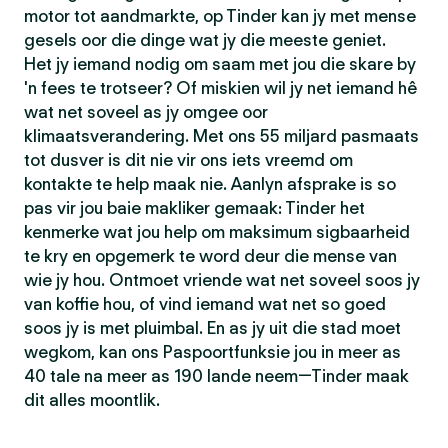
motor tot aandmarkte, op Tinder kan jy met mense
gesels oor die dinge wat jy die meeste geniet.
Het jy iemand nodig om saam met jou die skare by
'n fees te trotseer? Of miskien wil jy net iemand hê
wat net soveel as jy omgee oor
klimaatsverandering. Met ons 55 miljard pasmaats
tot dusver is dit nie vir ons iets vreemd om
kontakte te help maak nie. Aanlyn afsprake is so
pas vir jou baie makliker gemaak: Tinder het
kenmerke wat jou help om maksimum sigbaarheid
te kry en opgemerk te word deur die mense van
wie jy hou. Ontmoet vriende wat net soveel soos jy
van koffie hou, of vind iemand wat net so goed
soos jy is met pluimbal. En as jy uit die stad moet
wegkom, kan ons Paspoortfunksie jou in meer as
40 tale na meer as 190 lande neem—Tinder maak
dit alles moontlik.