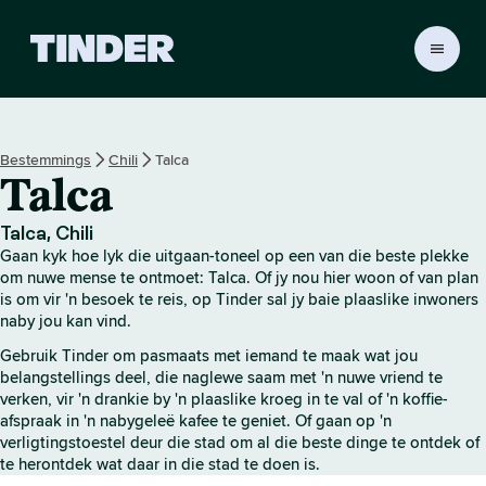
T
i
n
d
e
Bestemmings
Chili
Talca
r
Talca
-
t
u
Talca, Chili
i
Gaan kyk hoe lyk die uitgaan-toneel op een van die beste plekke
s
om nuwe mense te ontmoet: Talca. Of jy nou hier woon of van plan
b
is om vir 'n besoek te reis, op Tinder sal jy baie plaaslike inwoners
naby jou kan vind.
l
a
Gebruik Tinder om pasmaats met iemand te maak wat jou
d
belangstellings deel, die naglewe saam met 'n nuwe vriend te
verken, vir 'n drankie by 'n plaaslike kroeg in te val of 'n koffie-
afspraak in 'n nabygeleë kafee te geniet. Of gaan op 'n
verligtingstoestel deur die stad om al die beste dinge te ontdek of
te herontdek wat daar in die stad te doen is.