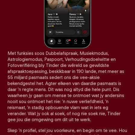
Met funksies soos Dubbelafspraak, Musiekmodus,
Astrologiemodus, Paspoort, Verhoudingsdoelwitte en
Fotoverifiëring bly Tinder die wêreld se gewildste
afspraaktoepassing, beskikbaar in 190 lande, met meer as
55 miljard pasmaats sedert ons die vee-aksie
bekendgestel het. Agter elkeen van daardie pasmaats is
daar 'n regte mens. Dit was nog altyd die hele punt. Dis
waarheen jy gaan om mense te ontmoet wat jy andersins
nooit sou ontmoet het nie: ’n nuwe verliefdheid, ’n
reismaat, ’n stadig opbouende vlam wat in iets eg
verander. Wat jy ook al soek, of nog nie soek nie, Tinder
gee jou die omgewing om dit uit te werk.
Skep 'n profiel, stel jou voorkeure, en begin om te vee. Hou