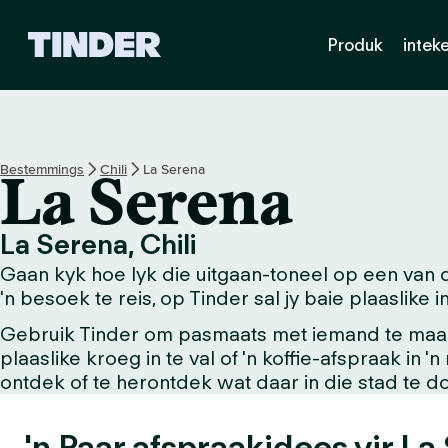
T
Produk
intek
i
n
d
e
r
-
Bestemmings
Chili
La Serena
La Serena
t
u
i
La Serena, Chili
s
Gaan kyk hoe lyk die uitgaan-toneel op een van 
b
l
'n besoek te reis, op Tinder sal jy baie plaaslike
a
Gebruik Tinder om pasmaats met iemand te maak w
d
plaaslike kroeg in te val of 'n koffie-afspraak in 
ontdek of te herontdek wat daar in die stad te do
'n Paar afspraakidees vir La