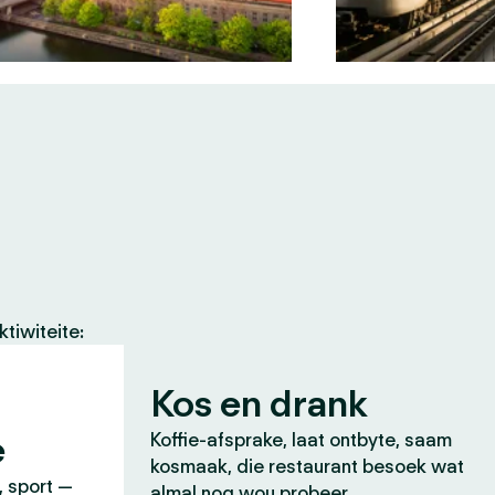
tiwiteite:
Kos en drank
e
Koffie-afsprake, laat ontbyte, saam
kosmaak, die restaurant besoek wat
, sport —
almal nog wou probeer.