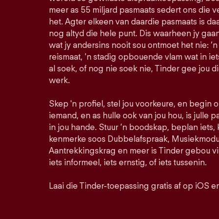
meer as 55 miljard pasmaats sedert ons die 
het. Agter elkeen van daardie pasmaats is daa
nog altyd die hele punt. Dis waarheen jy ga
wat jy andersins nooit sou ontmoet het nie: ’n
reismaat, ’n stadig opbouende vlam wat in iet
al soek, of nog nie soek nie, Tinder gee jou d
werk.
Skep 'n profiel, stel jou voorkeure, en begin
iemand, en as hulle ook van jou hou, is julle pa
in jou hande. Stuur ’n boodskap, beplan iets,
kenmerke soos Dubbelafspraak, Musiekmodus
Aantrekkingskrag en meer is Tinder gebou vir
iets informeel, iets ernstig, of iets tussenin.
Laai die Tinder-toepassing gratis af op iOS e