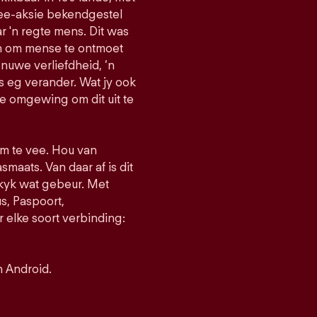
vee-aksie bekendgestel
r 'n regte mens. Dit was
an om mense te ontmoet
 nuwe verliefdheid, ’n
s eg verander. Wat jy ook
ie omgewing om dit uit te
 om te vee. Hou van
smaats. Van daar af is dit
 kyk wat gebeur. Met
, Paspoort,
 elke soort verbinding:
n Android.