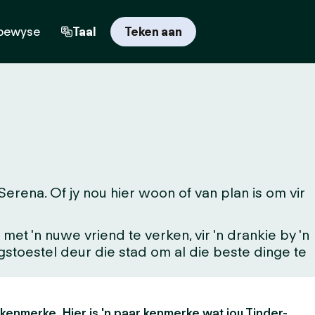
bewyse
Taal
Teken aan
rena. Of jy nou hier woon of van plan is om vir
t 'n nuwe vriend te verken, vir 'n drankie by 'n
ingstoestel deur die stad om al die beste dinge te
 kenmerke. Hier is 'n paar kenmerke wat jou Tinder-