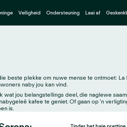
eninge
Veiligheid
Ondersteuning
Laai af
Geskenk
die beste plekke om nuwe mense te ontmoet: La Se
 inwoners naby jou kan vind.
at jou belangstellings deel, die naglewe saam me
'n nabygeleë kafee te geniet. Of gaan op 'n verligt
en is.
 Serena:
Tinder het baie prettige