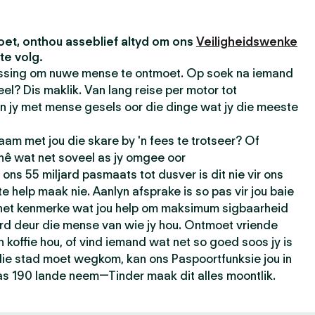
et, onthou asseblief altyd om ons
Veiligheidswenke
te volg.
passing om nuwe mense te ontmoet. Op soek na iemand
el? Dis maklik. Van lang reise per motor tot
n jy met mense gesels oor die dinge wat jy die meeste
am met jou die skare by 'n fees te trotseer? Of
 hê wat net soveel as jy omgee oor
ons 55 miljard pasmaats tot dusver is dit nie vir ons
e help maak nie. Aanlyn afsprake is so pas vir jou baie
 het kenmerke wat jou help om maksimum sigbaarheid
rd deur die mense van wie jy hou. Ontmoet vriende
n koffie hou, of vind iemand wat net so goed soos jy is
t die stad moet wegkom, kan ons Paspoortfunksie jou in
as 190 lande neem—Tinder maak dit alles moontlik.