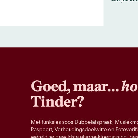
Goed, maar…
ho
Tinder?
Met funksies soos Dubbelafspraak, Musiekmo
Paspoort, Verhoudingsdoelwitte en Fotoverifi
wêreld se gewildste afspraaktoepassing, bes