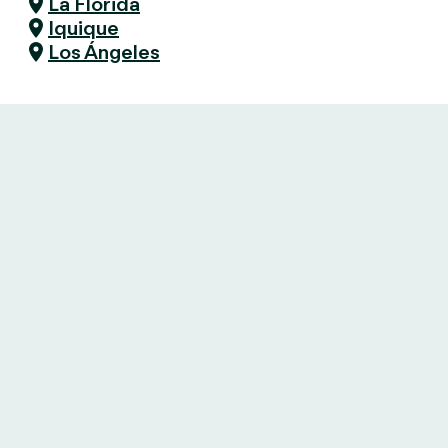
La Florida
Iquique
Los Ángeles