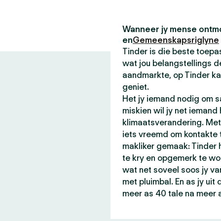
Wanneer jy mense ontmo
en
Gemeenskapsriglyne
Tinder is die beste toe
wat jou belangstellings de
aandmarkte, op Tinder ka
geniet.
Het jy iemand nodig om sa
miskien wil jy net iemand
klimaatsverandering. Met 
iets vreemd om kontakte t
makliker gemaak: Tinder
te kry en opgemerk te wo
wat net soveel soos jy va
met pluimbal. En as jy ui
meer as 40 tale na meer 