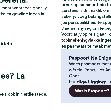
ervaring sommer baie be
d, maar waarheen gaan jy
Eerstens is dit maklik om T
kke en gewilde idees in
seker jy voeg belangstellin
jou persoonlikheid te spo
Daarna is jy reg om te be
Voordat jy op reis gaan, k
topintekeningvlakke
inges
idela
en pasmaats te maak met v
Paspoort Na Enige
Wees pasmaats met e
wêreld. Parys, Los An
des? La
Gaan!
Huidige Ligging
:
L
Wat is Paspoort?
ls ook in hierdie stede.