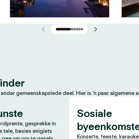
inder
 ander gemeenskapslede deel. Hier is 'n paar algemene ak
unste
Sosiale
byeenkomst
 rolprente, gesprekke in
e tale, basies enigiets
Konserte, feeste, karaoke
s gee om oor te gesels.