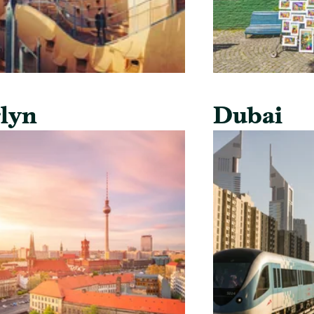
lyn
Dubai