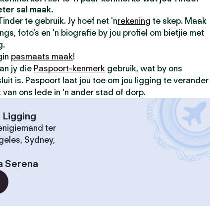
ter sal maak.
inder te gebruik. Jy hoef net 'n
rekening
te skep. Maak
gs, foto's en 'n biografie by jou profiel om bietjie met
g.
gin
pasmaats maak
!
an jy die
Paspoort-kenmerk
gebruik, wat by ons
luit is. Paspoort laat jou toe om jou ligging te verander
an ons lede in 'n ander stad of dorp.
 Ligging
nigiemand ter
geles, Sydney,
a Serena