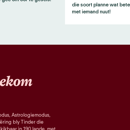
die soort planne wat bete
met iemand nuut!
ekom
dus, Astrologiemodus,
ëring bly Tinder die
kikbaar in 190 lande, met