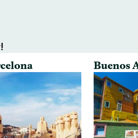
!
celona
Buenos A