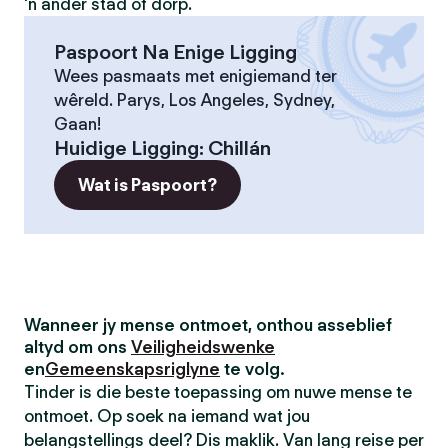
'n ander stad of dorp.
Paspoort Na Enige Ligging
Wees pasmaats met enigiemand ter
wêreld. Parys, Los Angeles, Sydney,
Gaan!
Huidige Ligging
:
Chillán
Wat is Paspoort?
Wanneer jy mense ontmoet, onthou asseblief
altyd om ons
Veiligheidswenke
en
Gemeenskapsriglyne
te volg.
Tinder is die beste toepassing om nuwe mense te
ontmoet. Op soek na iemand wat jou
belangstellings deel? Dis maklik. Van lang reise per