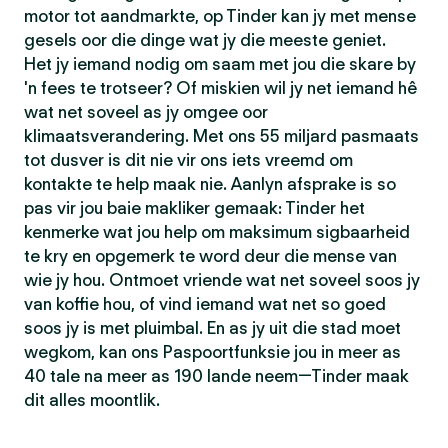
motor tot aandmarkte, op Tinder kan jy met mense
gesels oor die dinge wat jy die meeste geniet.
Het jy iemand nodig om saam met jou die skare by
'n fees te trotseer? Of miskien wil jy net iemand hê
wat net soveel as jy omgee oor
klimaatsverandering. Met ons 55 miljard pasmaats
tot dusver is dit nie vir ons iets vreemd om
kontakte te help maak nie. Aanlyn afsprake is so
pas vir jou baie makliker gemaak: Tinder het
kenmerke wat jou help om maksimum sigbaarheid
te kry en opgemerk te word deur die mense van
wie jy hou. Ontmoet vriende wat net soveel soos jy
van koffie hou, of vind iemand wat net so goed
soos jy is met pluimbal. En as jy uit die stad moet
wegkom, kan ons Paspoortfunksie jou in meer as
40 tale na meer as 190 lande neem—Tinder maak
dit alles moontlik.