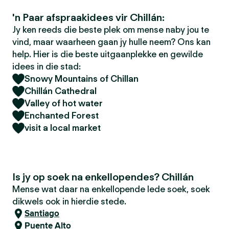
'n Paar afspraakidees vir Chillán:
Jy ken reeds die beste plek om mense naby jou te
vind, maar waarheen gaan jy hulle neem? Ons kan
help. Hier is die beste uitgaanplekke en gewilde
idees in die stad:
Snowy Mountains of Chillan
Chillán Cathedral
Valley of hot water
Enchanted Forest
visit a local market
Is jy op soek na enkellopendes? Chillán
Mense wat daar na enkellopende lede soek, soek
dikwels ook in hierdie stede.
Santiago
Puente Alto