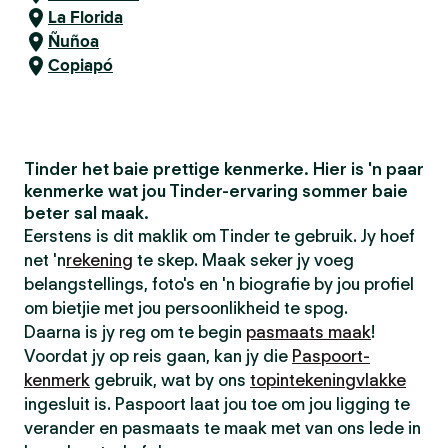
La Florida
Ñuñoa
Copiapó
Tinder het baie prettige kenmerke. Hier is 'n paar
kenmerke wat jou Tinder-ervaring sommer baie
beter sal maak.
Eerstens is dit maklik om Tinder te gebruik. Jy hoef
net 'n
rekening
te skep. Maak seker jy voeg
belangstellings, foto's en 'n biografie by jou profiel
om bietjie met jou persoonlikheid te spog.
Daarna is jy reg om te begin
pasmaats maak
!
Voordat jy op reis gaan, kan jy die
Paspoort-
kenmerk
gebruik, wat by ons
topintekeningvlakke
ingesluit is. Paspoort laat jou toe om jou ligging te
verander en pasmaats te maak met van ons lede in