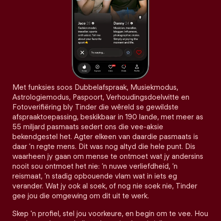
Met funksies soos Dubbelafspraak, Musiekmodus,
Astrologiemodus, Paspoort, Verhoudingsdoelwitte en
Fotoverifiëring bly Tinder die wêreld se gewildste
afspraaktoepassing, beskikbaar in 190 lande, met meer as
55 miljard pasmaats sedert ons die vee-aksie
bekendgestel het. Agter elkeen van daardie pasmaats is
daar 'n regte mens. Dit was nog altyd die hele punt. Dis
waarheen jy gaan om mense te ontmoet wat jy andersins
nooit sou ontmoet het nie: ’n nuwe verliefdheid, ’n
reismaat, ’n stadig opbouende vlam wat in iets eg
verander. Wat jy ook al soek, of nog nie soek nie, Tinder
gee jou die omgewing om dit uit te werk.
Skep 'n profiel, stel jou voorkeure, en begin om te vee. Hou