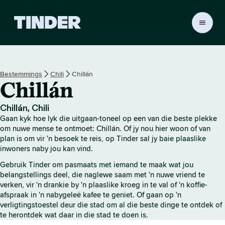
T
i
n
d
e
Bestemmings
Chili
Chillán
r
Chillán
-
t
u
Chillán, Chili
i
Gaan kyk hoe lyk die uitgaan-toneel op een van die beste plekke
s
om nuwe mense te ontmoet: Chillán. Of jy nou hier woon of van
b
plan is om vir 'n besoek te reis, op Tinder sal jy baie plaaslike
inwoners naby jou kan vind.
l
a
Gebruik Tinder om pasmaats met iemand te maak wat jou
d
belangstellings deel, die naglewe saam met 'n nuwe vriend te
verken, vir 'n drankie by 'n plaaslike kroeg in te val of 'n koffie-
afspraak in 'n nabygeleë kafee te geniet. Of gaan op 'n
verligtingstoestel deur die stad om al die beste dinge te ontdek of
te herontdek wat daar in die stad te doen is.